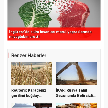
İngiltere’de bilim insanları marul yapraklarında
İzm
miyoglobin üretti
dom
Benzer Haberler
Reuters: Karadeniz
İKAR: Rusya Tahıl
gerilimi buğday
Sezonunda Belirsizlik
fiyatların...
ve Ri...