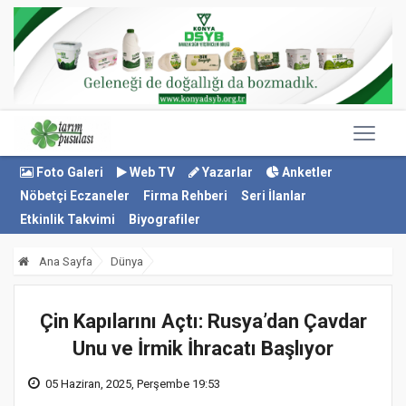
Foto Galeri
Web TV
Yazarlar
Anketler
Nöbetçi Eczaneler
Firma Rehberi
Seri İlanlar
Etkinlik Takvimi
Biyografiler
Ana Sayfa
Dünya
Çin Kapılarını Açtı: Rusya’dan Çavdar
Unu ve İrmik İhracatı Başlıyor
05 Haziran, 2025, Perşembe 19:53