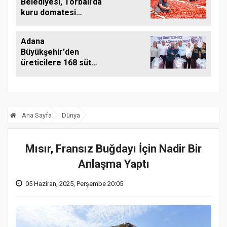
Belediyesi, Torbalı’da
kuru domatesi
destekliyor
Adana
Büyükşehir'den
üreticilere 168 süt
sağım makinesi
Ana Sayfa
Dünya
Mısır, Fransız Buğdayı İçin Nadir Bir
Anlaşma Yaptı
05 Haziran, 2025, Perşembe 20:05