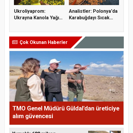
Ukroliyaprom:
Analistler: Polonya'da
Ukrayna Kanola Yağı
Karabuğdayı Sıcak
İhracatı 2,...
Hava...
Çok Okunan Haberler
TMO Genel Müdürü Güldal'dan üreticiye
alım güvencesi