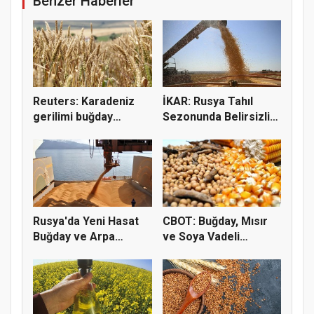
Benzer Haberler
Reuters: Karadeniz
İKAR: Rusya Tahıl
gerilimi buğday
Sezonunda Belirsizlik
fiyatların...
ve Ri...
Rusya'da Yeni Hasat
CBOT: Buğday, Mısır
Buğday ve Arpa
ve Soya Vadeli
Fiyatların...
İşlemleri...