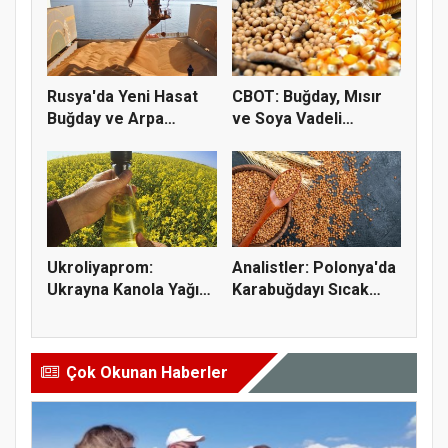
Rusya'da Yeni Hasat
CBOT: Buğday, Mısır
Buğday ve Arpa
ve Soya Vadeli
Fiyatların...
İşlemleri...
Ukroliyaprom:
Analistler: Polonya'da
Ukrayna Kanola Yağı
Karabuğdayı Sıcak
İhracatı 2,...
Hava...
Çok Okunan Haberler