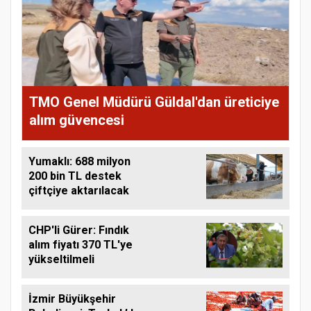
TMO Genel Müdürü Güldal'dan üreticiye
alım güvencesi
Yumaklı: 688 milyon
200 bin TL destek
çiftçiye aktarılacak
CHP'li Gürer: Fındık
alım fiyatı 370 TL'ye
yükseltilmeli
İzmir Büyükşehir