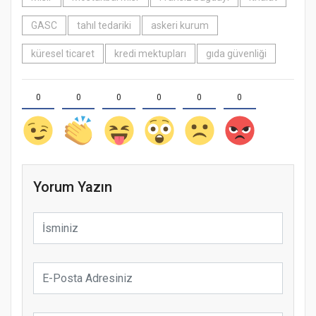
GASC
tahıl tedariki
askeri kurum
küresel ticaret
kredi mektupları
gıda güvenliği
0
0
0
0
0
0
Yorum Yazın