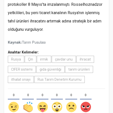
protokoller 8 Mayıs’ta imzalanmıştı. Rosselhoznadzor
yetkilileri, bu yeni ticaret kanalının Rusya’nın işlenmiş
tahıl ürünleri ihracatını artırmak adına stratejik bir adım
olduğunu vurguluyor.
Tarım Pusulası
Kaynak:
Anahtar Kelimeler:
Rusya
Çin
irmik
çavdar unu
ihracat
CIFER sistemi
gıda güvenliği
tarım ürünleri
ithalat onayı
Rus Tarım Denetim Kurumu
0
0
0
0
0
0