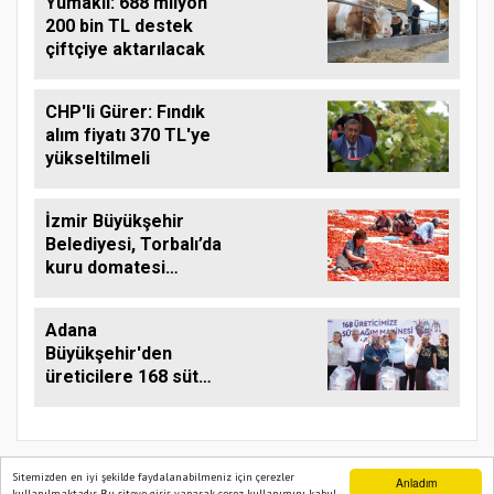
Yumaklı: 688 milyon
200 bin TL destek
çiftçiye aktarılacak
CHP'li Gürer: Fındık
alım fiyatı 370 TL'ye
yükseltilmeli
İzmir Büyükşehir
Belediyesi, Torbalı’da
kuru domatesi
destekliyor
Adana
Büyükşehir'den
üreticilere 168 süt
sağım makinesi
Sitemizden en iyi şekilde faydalanabilmeniz için çerezler
Anladım
kullanılmaktadır. Bu siteye giriş yaparak çerez kullanımını kabul