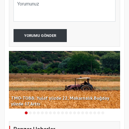
YORUMU GÖNDER
TMO-TOBB: Yulaf yüzde 22, Makarnalık Buğday
İng
yüzde 17 Arttı
miy