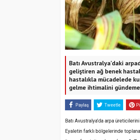
Batı Avustralya'daki arpad
geliştiren ağ benek hastal
hastalıkla mücadelede kul
gelme ihtimalini gündeme 
Paylaş
Tweetle
P
Batı Avustralya’da arpa üreticilerini
Eyaletin farklı bölgelerinde toplana