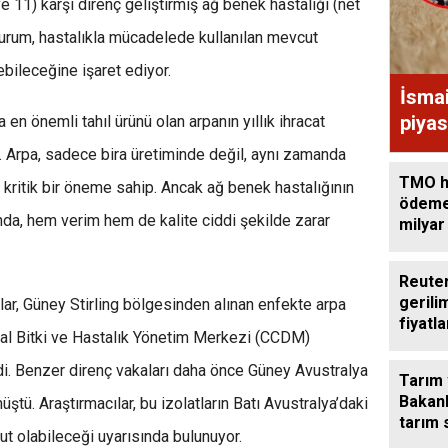
e 11) karşı direnç geliştirmiş ağ benek hastalığı (net
u durum, hastalıkla mücadelede kullanılan mevcut
ebileceğine işaret ediyor.
İsma
piyas
en önemli tahıl ürünü olan arpanın yıllık ihracat
r. Arpa, sadece bira üretiminde değil, aynı zamanda
TMO h
 kritik bir öneme sahip. Ancak ağ benek hastalığının
ödeme
da, hem verim hem de kalite ciddi şekilde zarar
milyar
aktard
Reuter
gerili
tlar, Güney Stirling bölgesinden alınan enfekte arpa
fiyatla
sal Bitki ve Hastalık Yönetim Merkezi (CCDM)
yüksel
di. Benzer direnç vakaları daha önce Güney Avustralya
Tarım
Bakanl
ştü. Araştırmacılar, bu izolatların Batı Avustralya’daki
tarım 
t olabileceği uyarısında bulunuyor.
görüş