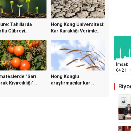
ure: Tahıllarda
Hong Kong Üniversitesi:
tlu Gübreyi
Kar Kuraklığı Verimle...
ltacak K...
İmsak
04:21
ateslerde "Sarı
Hong Konglu
rak Kıvırcıklığı"
araştırmacılar kar
Biyo
üs...
eksikliğinin b...