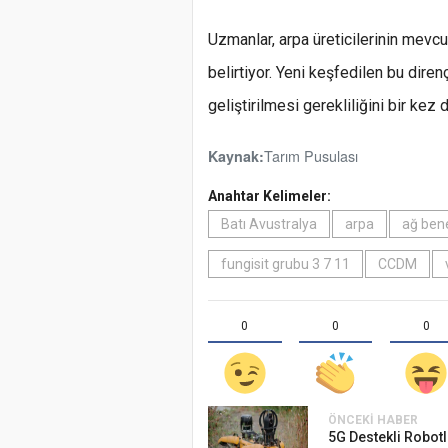
Uzmanlar, arpa üreticilerinin mevcu
belirtiyor. Yeni keşfedilen bu dire
geliştirilmesi gerekliliğini bir ke
Tarım Pusulası
Kaynak:
Anahtar Kelimeler:
Batı Avustralya
arpa
ağ bene
fungisit grubu 3 7 11
CCDM
0
0
0
ÖNCEKI HABER
5G Destekli Robotl