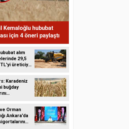
il Kemaloğlu hububat
ası için 4 öneri paylaştı
ububat alım
lerinde 29,5
 TL'yi üreticiye
ı
s: Karadeniz
mi buğday
rını
tebilir
 ve Orman
ığı Ankara'da
sigortalarını
tü