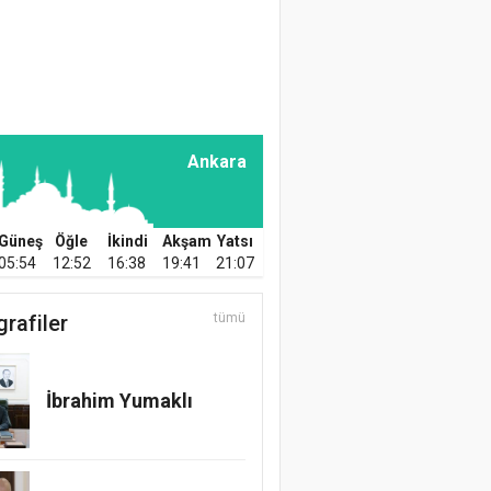
Preparatların
Kullanılması
Prof. Dr. Hüseyin
KARATAŞ
Üzümün İnsan
Ankara
Beslenmesindeki
Önemi
Güneş
Öğle
İkindi
Akşam
Yatsı
Prof. Dr. Mikdat Şimşek
05:54
12:52
16:38
19:41
21:07
Sağlıklı Bir Yaşam İçin
Protein
grafiler
tümü
Zir. Y. Müh. Ender
Karahan
İbrahim Yumaklı
Türkiye’nin Gücü ve
Geleceği Tarım