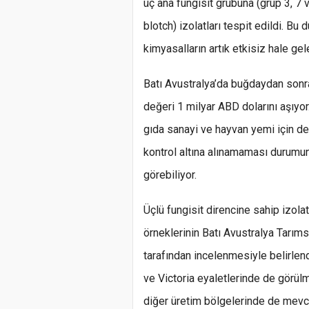
üç ana fungisit grubuna (grup 3, 7 v
blotch) izolatları tespit edildi. B
kimyasalların artık etkisiz hale gel
Batı Avustralya’da buğdaydan sonra 
değeri 1 milyar ABD dolarını aşıyo
gıda sanayi ve hayvan yemi için de
kontrol altına alınamaması durumun
görebiliyor.
Üçlü fungisit direncine sahip izola
örneklerinin Batı Avustralya Tarım
tarafından incelenmesiyle belirlen
ve Victoria eyaletlerinde de görülmü
diğer üretim bölgelerinde de mevcu