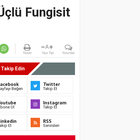
Üçlü Fungisit
A
Yazdır
Yazı Tipi
Yorumlar
i Takip Edin
Facebook
Twitter
ayfayı Beğen
Takip Et
Youtube
Instagram
bone Ol
Takip Et
inkedin
RSS
akip Et
Servisleri