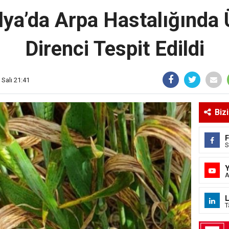
lya’da Arpa Hastalığında 
Direnci Tespit Edildi
Salı 21:41
Biz
S
A
L
T