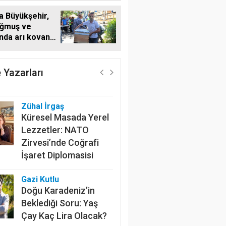
a Büyükşehir,
ğmuş ve
'nda arı kovanı
Harun Göksel
i
Geleceğin Pamuğu:
Doğal, İzlenebilir ve
 Yazarları
Sürdürülebilir
Zühal İrgaş
Küresel Masada Yerel
Lezzetler: NATO
Zirvesi’nde Coğrafi
İşaret Diplomasisi
Gazi Kutlu
Doğu Karadeniz’in
Beklediği Soru: Yaş
Çay Kaç Lira Olacak?