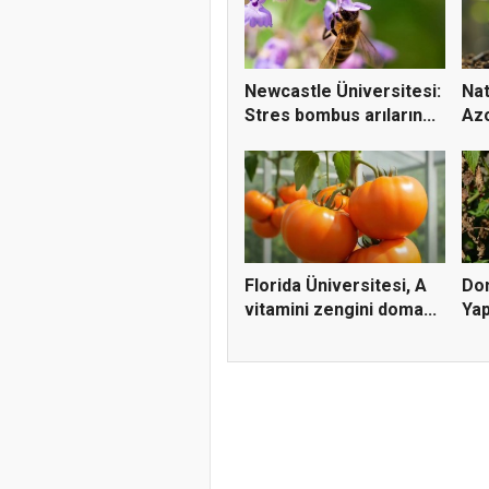
Newcastle Üniversitesi:
Nat
Stres bombus arıların...
Azo
Aza
Florida Üniversitesi, A
Dom
vitamini zengini doma...
Yap
Vir