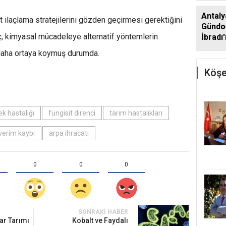
Antaly
t ilaçlama stratejilerini gözden geçirmesi gerektiğini
Gündo
nç, kimyasal mücadeleye alternatif yöntemlerin
İbradı
desteğ
z daha ortaya koymuş durumda.
Köşe
k hastalığı
fungisit direnci
tarım hastalıkları
verim kaybı
arpa ihracatı
0
0
0
SONRAKI HABER
ar Tarımı
Kobalt ve Faydalı