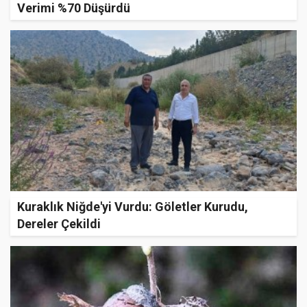
Verimi %70 Düşürdü
Kuraklık Niğde'yi Vurdu: Göletler Kurudu,
Dereler Çekildi