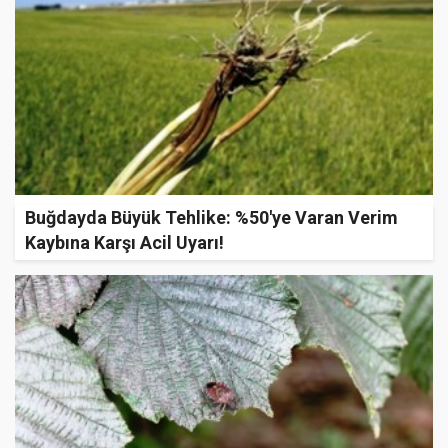
Buğdayda Büyük Tehlike: %50'ye Varan Verim
Kaybına Karşı Acil Uyarı!