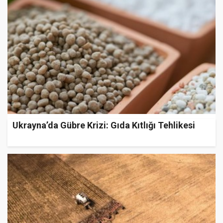
Ukrayna’da Gübre Krizi: Gıda Kıtlığı Tehlikesi