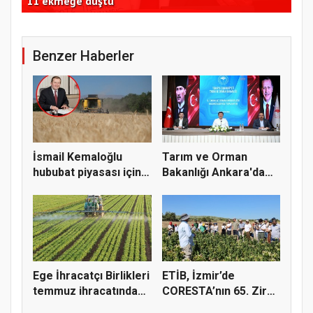
11 ekmeğe düştü
yap
Benzer Haberler
İsmail Kemaloğlu
Tarım ve Orman
hububat piyasası için 4
Bakanlığı Ankara'da
öner...
tarım sigo...
Ege İhracatçı Birlikleri
ETİB, İzmir’de
temmuz ihracatında
CORESTA’nın 65. Zirai
t...
Kimyasal...