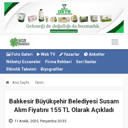
Foto Galeri
Web TV
Yazarlar
Anketler
Nöbetçi Eczaneler
Firma Rehberi
Seri İlanlar
Etkinlik Takvimi
Biyografiler
Ana Sayfa
Tarım
Balıkesir Büyükşehir Belediyesi Susam
Alım Fiyatını 155 TL Olarak Açıkladı
11 Aralık, 2025, Perşembe 20:35