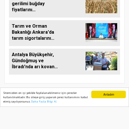
gerilimi buğday
fiyatlarını
yükseltebilir
Tarım ve Orman
Bakanlığı Ankara'da
tarım sigortalarını
görüştü
Antalya Büyükşehir,
Gündoğmuş ve
İbradı'nda arı kovanı
desteği
Sitemizden en iyi şekilde faydalanabilmeniz için çerezler
Anladım
kullanılmaktadır. Bu siteye giriş yaparak çerez kullanımını kabul
etmiş sayılıyorsunuz.
Daha Fazla Bilgi Al
Ana Sayfa
Web TV
Foto Galeri
Yazarlar
TARIM PUSULASI
Onemsoft
Haber Yazılımı
Künye
Gizlilik Politikası
Hizmet Şartları
Sitene Ekle
İletişim