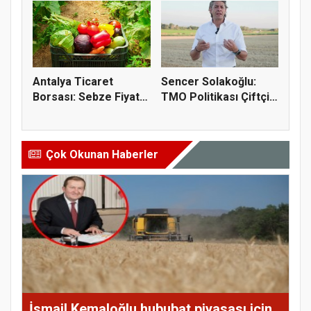
Antalya Ticaret
Sencer Solakoğlu:
Borsası: Sebze Fiyat
TMO Politikası Çiftçiyi
Endeksi...
Tüc...
Çok Okunan Haberler
İsmail Kemaloğlu hububat piyasası için