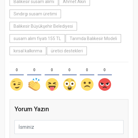
Balıkesir susam alımı
Ahmet Akın
Sındırgı susam üretimi
Balıkesir Büyükşehir Belediyesi
susam alım fiyatı 155 TL
Tarımda Balıkesir Modeli
kırsal kalkınma
üretici destekleri
0
0
0
0
0
0
Yorum Yazın