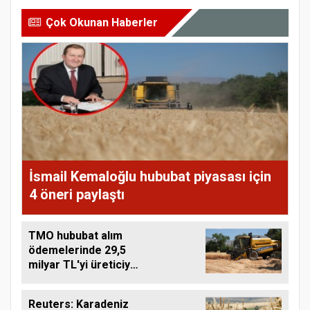
Çok Okunan Haberler
İsmail Kemaloğlu hububat piyasası için
4 öneri paylaştı
TMO hububat alım
ödemelerinde 29,5
milyar TL'yi üreticiye
aktardı
Reuters: Karadeniz