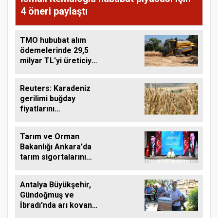
4 öneri paylaştı
TMO hububat alım
ödemelerinde 29,5
milyar TL'yi üreticiye
aktardı
Reuters: Karadeniz
gerilimi buğday
fiyatlarını
yükseltebilir
Tarım ve Orman
Bakanlığı Ankara'da
tarım sigortalarını
görüştü
Antalya Büyükşehir,
Gündoğmuş ve
İbradı'nda arı kovanı
desteği