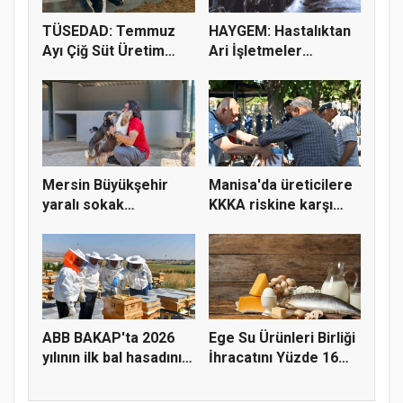
TÜSEDAD: Temmuz
HAYGEM: Hastalıktan
Ayı Çiğ Süt Üretim
Ari İşletmeler
Maliyeti 2...
Üreticiye...
Mersin Büyükşehir
Manisa'da üreticilere
yaralı sokak
KKKA riskine karşı
hayvanlarını y...
para...
ABB BAKAP'ta 2026
Ege Su Ürünleri Birliği
yılının ilk bal hasadını
İhracatını Yüzde 16
ge...
A...