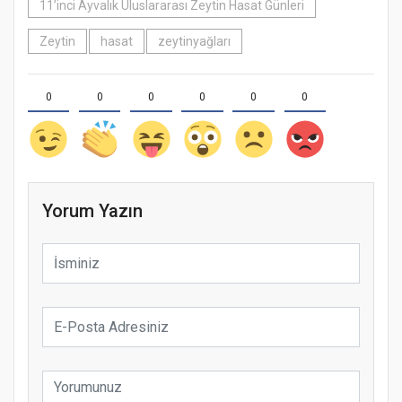
11’inci Ayvalık Uluslararası Zeytin Hasat Günleri
Zeytin
hasat
zeytinyağları
0
0
0
0
0
0
Yorum Yazın