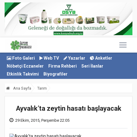
Foto Galeri
Web TV
Yazarlar
Anketler
Nöbetçi Eczaneler
Firma Rehberi
Seri İlanlar
Etkinlik Takvimi
Biyografiler
Ana Sayfa
Tarım
Ayvalık’ta zeytin hasatı başlayacak
29 Ekim, 2015, Perşembe 22:05