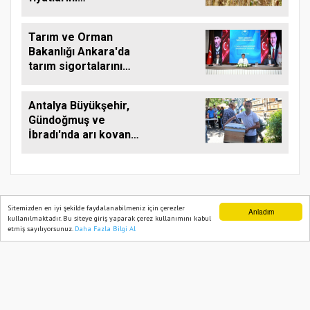
yükseltebilir
Tarım ve Orman
Bakanlığı Ankara'da
tarım sigortalarını
görüştü
Antalya Büyükşehir,
Gündoğmuş ve
İbradı'nda arı kovanı
desteği
Sitemizden en iyi şekilde faydalanabilmeniz için çerezler
Anladım
kullanılmaktadır. Bu siteye giriş yaparak çerez kullanımını kabul
TARIM PUSULASI
etmiş sayılıyorsunuz.
Daha Fazla Bilgi Al
Ana Sayfa
Web TV
Foto Galeri
Yazarlar
Onemsoft
Haber Yazılımı
Künye
Gizlilik Politikası
Hizmet Şartları
Sitene Ekle
İletişim