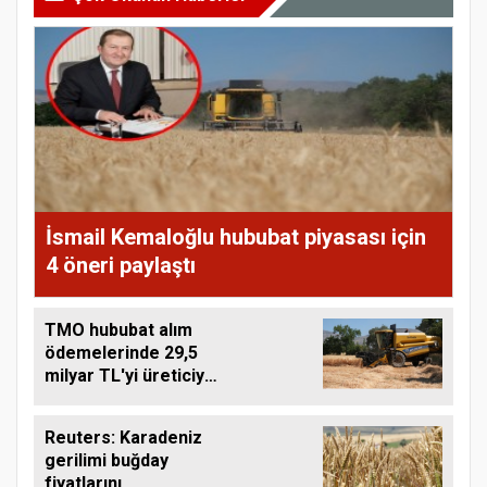
İsmail Kemaloğlu hububat piyasası için
4 öneri paylaştı
TMO hububat alım
ödemelerinde 29,5
milyar TL'yi üreticiye
aktardı
Reuters: Karadeniz
gerilimi buğday
fiyatlarını