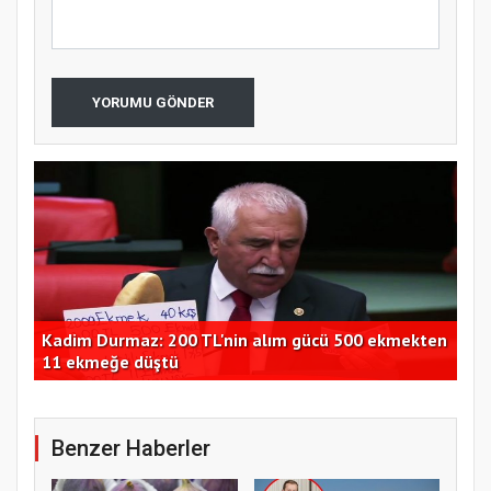
YORUMU GÖNDER
ir
Kadim Durmaz: 200 TL'nin alım gücü 500 ekmekten
Bak
11 ekmeğe düştü
yap
Benzer Haberler