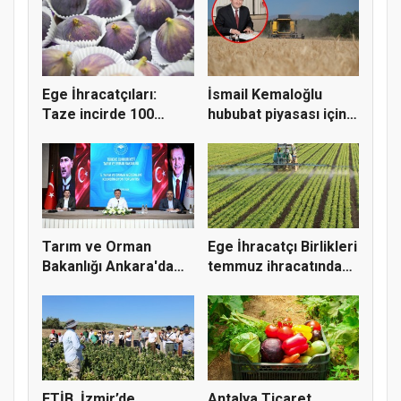
Ege İhracatçıları:
İsmail Kemaloğlu
Taze incirde 100
hububat piyasası için 4
milyon do...
öner...
Tarım ve Orman
Ege İhracatçı Birlikleri
Bakanlığı Ankara'da
temmuz ihracatında
tarım sigo...
t...
ETİB, İzmir’de
Antalya Ticaret