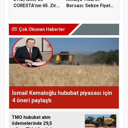
CORESTA’nın 65. Zirai
Borsası: Sebze Fiyat
Kimyasal...
Endeksi...
Çok Okunan Haberler
İsmail Kemaloğlu hububat piyasası için
4 öneri paylaştı
TMO hububat alım
ödemelerinde 29,5