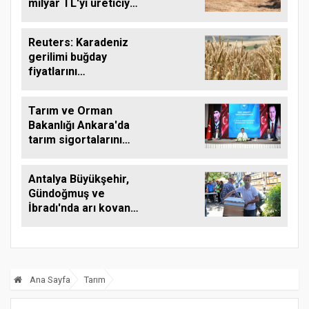
milyar TL'yi üreticiye
aktardı
Reuters: Karadeniz
gerilimi buğday
fiyatlarını
yükseltebilir
Tarım ve Orman
Bakanlığı Ankara'da
tarım sigortalarını
görüştü
Antalya Büyükşehir,
Gündoğmuş ve
İbradı'nda arı kovanı
desteği
Ana Sayfa
Tarım