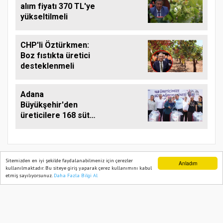
alım fiyatı 370 TL'ye
yükseltilmeli
CHP'li Öztürkmen:
Boz fıstıkta üretici
desteklenmeli
Adana
Büyükşehir'den
üreticilere 168 süt
sağım makinesi
Sitemizden en iyi şekilde faydalanabilmeniz için çerezler
Anladım
kullanılmaktadır. Bu siteye giriş yaparak çerez kullanımını kabul
etmiş sayılıyorsunuz.
Daha Fazla Bilgi Al
Ana Sayfa
Web TV
Foto Galeri
Yazarlar
TARIM PUSULASI
Onemsoft
Haber Yazılımı
Künye
Gizlilik Politikası
Hizmet Şartları
Sitene Ekle
İletişim