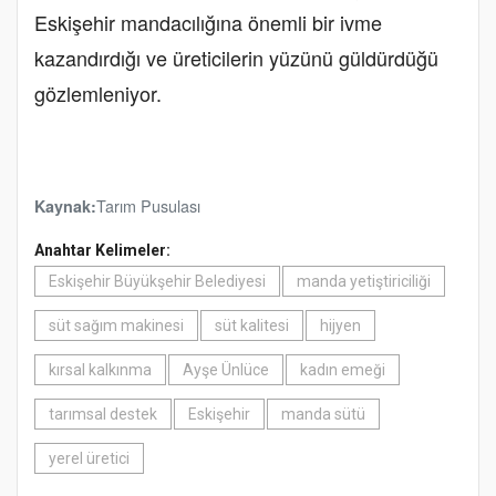
Eskişehir mandacılığına önemli bir ivme
kazandırdığı ve üreticilerin yüzünü güldürdüğü
gözlemleniyor.
Tarım Pusulası
Kaynak:
Anahtar Kelimeler:
Eskişehir Büyükşehir Belediyesi
manda yetiştiriciliği
süt sağım makinesi
süt kalitesi
hijyen
kırsal kalkınma
Ayşe Ünlüce
kadın emeği
tarımsal destek
Eskişehir
manda sütü
yerel üretici