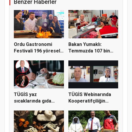
Benzer Haberler
Ordu Gastronomi
Bakan Yumaklı:
Festivali 196 yöresel
Temmuzda 107 bin
lezzeti...
gıda denetimi...
TÜGİS yaz
TÜGİS Webinarında
sıcaklarında gıda
Kooperatifçiliğin
güvenliği için kr...
Stratejik...