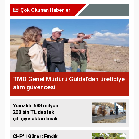
Çok Okunan Haberler
TMO Genel Müdürü Güldal'dan üreticiye
alım güvencesi
Yumaklı: 688 milyon
200 bin TL destek
çiftçiye aktarılacak
CHP'li Gürer: Fındık