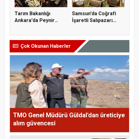
Tarım Bakanlığı
Samsun'da Coğrafi
Ankara'da Peynir
İşaretli Salıpazarı
Markasına Ce...
Kestane...
Çok Okunan Haberler
TMO Genel Müdürü Güldal'dan üreticiye
alım güvencesi