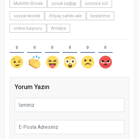
Muhittin Böcek
çocuk sağlığı
ücretsiz süt
sosyal destek
ihtiyaç sahibi aile
beslenme
online başvuru
Antalya
0
0
0
0
0
0
Yorum Yazın