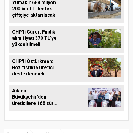
Yumaklı: 688 milyon
200 bin TL destek
çiftçiye aktarılacak
CHP'li Gürer: Fındık
alım fiyatı 370 TL'ye
yükseltilmeli
CHP'li Öztürkmen:
Boz fıstıkta üretici
desteklenmeli
Adana
Büyükşehir'den
üreticilere 168 süt
sağım makinesi