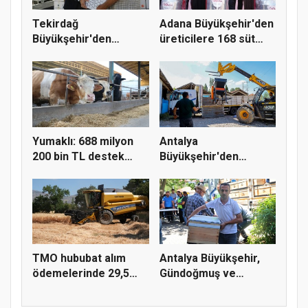
Tekirdağ
Adana Büyükşehir'den
Büyükşehir'den
üreticilere 168 süt
arıcılara 186 bin 480...
sağı...
Yumaklı: 688 milyon
Antalya
200 bin TL destek
Büyükşehir'den
çiftçiy...
Korkuteli üreticisine...
TMO hububat alım
Antalya Büyükşehir,
ödemelerinde 29,5
Gündoğmuş ve
milyar TL'...
İbradı'nda a...