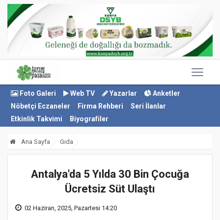
Foto Galeri
Web TV
Yazarlar
Anketler
Nöbetçi Eczaneler
Firma Rehberi
Seri İlanlar
Etkinlik Takvimi
Biyografiler
Ana Sayfa
Gıda
Antalya'da 5 Yılda 30 Bin Çocuğa
Ücretsiz Süt Ulaştı
02 Haziran, 2025, Pazartesi 14:20