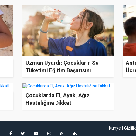
i
Uzman Uyardı: Çocukların Su
Anta
r
Tüketimi Eğitim Başarısını
Ücre
Doğrudan Etkiliyor
Çocuklarda El, Ayak, Ağız
Hastalığına Dikkat
Künye
Gizlili