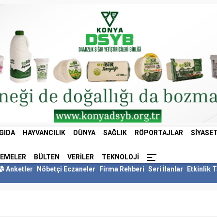
GIDA
HAYVANCILIK
DÜNYA
SAĞLIK
RÖPORTAJLAR
SIYASE
LEMELER
BÜLTEN
VERILER
TEKNOLOJI
Anketler
Nöbetçi Eczaneler
Firma Rehberi
Seri İlanlar
Etkinlik 