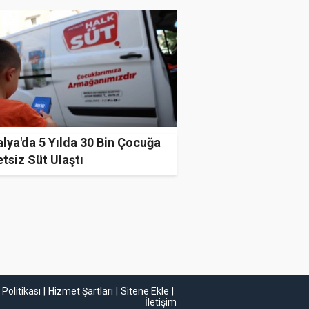
lya'da 5 Yılda 30 Bin Çocuğa
tsiz Süt Ulaştı
k Politikası
Hizmet Şartları
Sitene Ekle
İletişim