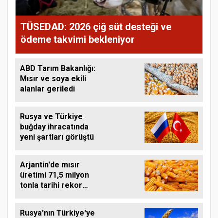
TÜSEDAD: 2026 çiğ süt desteği ve
ödeme takvimi bekleniyor
ABD Tarım Bakanlığı:
Mısır ve soya ekili
alanlar geriledi
Rusya ve Türkiye
buğday ihracatında
yeni şartları görüştü
Arjantin'de mısır
üretimi 71,5 milyon
tonla tarihi rekor
kırdı
Rusya'nın Türkiye'ye