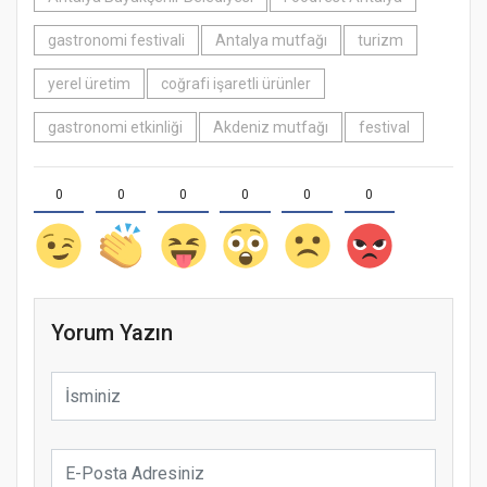
gastronomi festivali
Antalya mutfağı
turizm
yerel üretim
coğrafi işaretli ürünler
gastronomi etkinliği
Akdeniz mutfağı
festival
0
0
0
0
0
0
Yorum Yazın