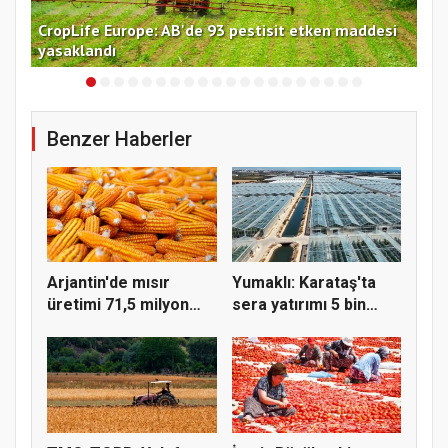
CropLife Europe: AB'de 93 pestisit etken maddesi
İKA
yasaklandı
ton
Benzer Haberler
Arjantin'de mısır
Yumaklı: Karataş'ta
üretimi 71,5 milyon
sera yatırımı 5 bin
tonla t...
kişiy...