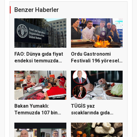
Benzer Haberler
FAO: Dünya gıda fiyat
Ordu Gastronomi
endeksi temmuzda
Festivali 196 yöresel
yüzde...
lezzeti...
Bakan Yumaklı:
TÜGİS yaz
Temmuzda 107 bin
sıcaklarında gıda
gıda denetimi...
güvenliği için kr...