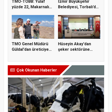
TMO-TOBB: Yulaf
İzmir Büyükşehir
yüzde 22, Makarnalık
Belediyesi, Torbalı’da
Buğday y...
kuru...
TMO Genel Müdürü
Hüseyin Akay'dan
Güldal'dan üreticiye
şeker sektörüne
alım gü...
yapısal çözü...
Çok Okunan Haberler