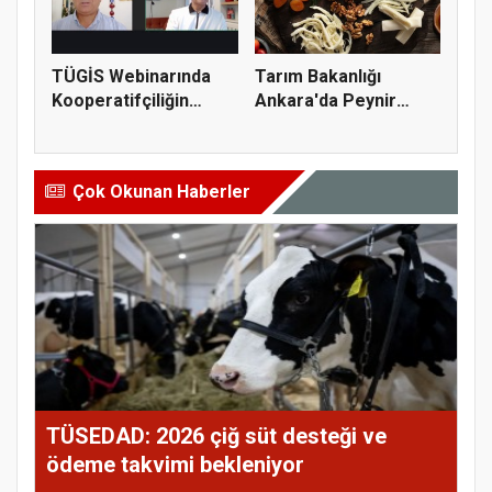
TÜGİS Webinarında
Tarım Bakanlığı
Kooperatifçiliğin
Ankara'da Peynir
Stratejik...
Markasına Ce...
Çok Okunan Haberler
TÜSEDAD: 2026 çiğ süt desteği ve
ödeme takvimi bekleniyor