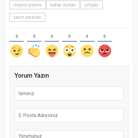
meyve üretimi
bahar donları
çiftçiler
tarım zararları
0
0
0
0
0
0
Yorum Yazın