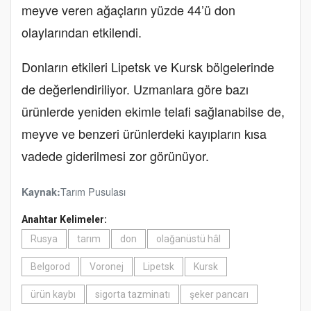
meyve veren ağaçların yüzde 44’ü don
olaylarından etkilendi.
Donların etkileri Lipetsk ve Kursk bölgelerinde
de değerlendiriliyor. Uzmanlara göre bazı
ürünlerde yeniden ekimle telafi sağlanabilse de,
meyve ve benzeri ürünlerdeki kayıpların kısa
vadede giderilmesi zor görünüyor.
Tarım Pusulası
Kaynak:
Anahtar Kelimeler:
Rusya
tarım
don
olağanüstü hâl
Belgorod
Voronej
Lipetsk
Kursk
ürün kaybı
sigorta tazminatı
şeker pancarı