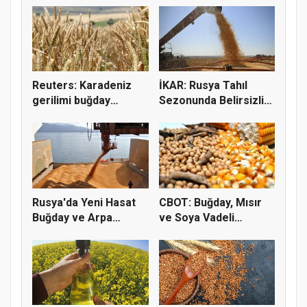
Reuters: Karadeniz
İKAR: Rusya Tahıl
gerilimi buğday
Sezonunda Belirsizlik
fiyatların...
ve Ri...
Rusya'da Yeni Hasat
CBOT: Buğday, Mısır
Buğday ve Arpa
ve Soya Vadeli
Fiyatların...
İşlemleri...