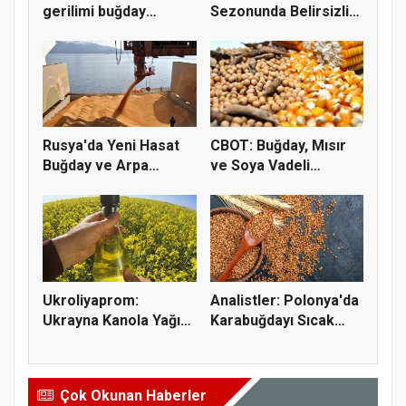
gerilimi buğday
Sezonunda Belirsizlik
fiyatların...
ve Ri...
Rusya'da Yeni Hasat
CBOT: Buğday, Mısır
Buğday ve Arpa
ve Soya Vadeli
Fiyatların...
İşlemleri...
Ukroliyaprom:
Analistler: Polonya'da
Ukrayna Kanola Yağı
Karabuğdayı Sıcak
İhracatı 2,...
Hava...
Çok Okunan Haberler