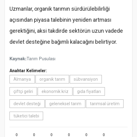
Uzmanlar, organik tarımın sürdürülebilirliği
açısından piyasa talebinin yeniden artması
gerektiğini, aksi takdirde sektörün uzun vadede
devlet desteğine bağımlı kalacağını belirtiyor.
Tarım Pusulası
Kaynak:
Anahtar Kelimeler:
Almanya
organik tarım
sübvansiyon
çiftçi geliri
ekonomik kriz
gıda fiyatları
devlet desteği
geleneksel tarım
tarımsal üretim
tüketici talebi
0
0
0
0
0
0