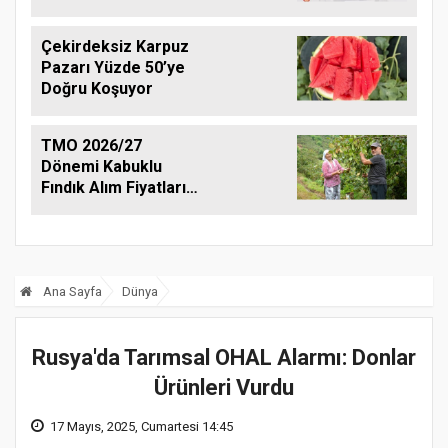
Gündeme Taşıdı
Çekirdeksiz Karpuz
Pazarı Yüzde 50’ye
Doğru Koşuyor
TMO 2026/27
Dönemi Kabuklu
Fındık Alım Fiyatlarını
Açıkladı
Ana Sayfa
Dünya
Rusya'da Tarımsal OHAL Alarmı: Donlar
Ürünleri Vurdu
17 Mayıs, 2025, Cumartesi 14:45