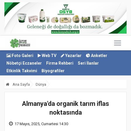
Foto Galeri
Web TV
Yazarlar
Anketler
Nöbetçi Eczaneler
Firma Rehberi
Seri İlanlar
Etkinlik Takvimi
Biyografiler
Ana Sayfa
Dünya
Almanya'da organik tarım iflas
noktasında
17 Mayıs, 2025, Cumartesi 14:30