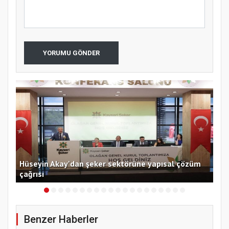
YORUMU GÖNDER
i
Hüseyin Akay'dan şeker sektörüne yapısal çözüm
Ege
çağrısı
açı
Benzer Haberler