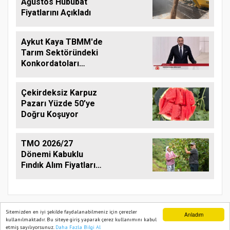
Ağustos Hububat
Fiyatlarını Açıkladı
Aykut Kaya TBMM'de
Tarım Sektöründeki
Konkordatoları
Gündeme Taşıdı
Çekirdeksiz Karpuz
Pazarı Yüzde 50’ye
Doğru Koşuyor
TMO 2026/27
Dönemi Kabuklu
Fındık Alım Fiyatlarını
Açıkladı
Sitemizden en iyi şekilde faydalanabilmeniz için çerezler
Anladım
kullanılmaktadır. Bu siteye giriş yaparak çerez kullanımını kabul
etmiş sayılıyorsunuz.
Daha Fazla Bilgi Al
Ana Sayfa
Web TV
Foto Galeri
Yazarlar