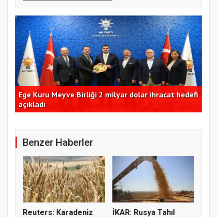
m
Ege Kuru Meyve Birliği 2 milyar dolar ihracat hedefi
Ant
açıkladı
de
Benzer Haberler
Reuters: Karadeniz
İKAR: Rusya Tahıl