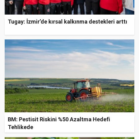
Tugay: İzmir’de kırsal kalkınma destekleri arttı
BM: Pestisit Riskini %50 Azaltma Hedefi
Tehlikede