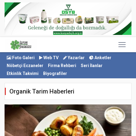
Foto Galeri
Web TV
Yazarlar
Anketler
Nöbetçi Eczaneler
Firma Rehberi
Seri İlanlar
Etkinlik Takvimi
Biyografiler
Organik Tarim Haberleri