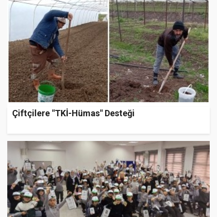
Çiftçilere "TKİ-Hümas" Desteği