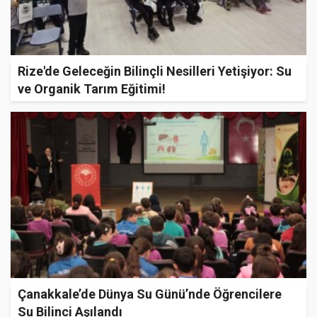
Rize'de Geleceğin Bilinçli Nesilleri Yetişiyor: Su
ve Organik Tarım Eğitimi!
Çanakkale’de Dünya Su Günü’nde Öğrencilere
Su Bilinci Aşılandı