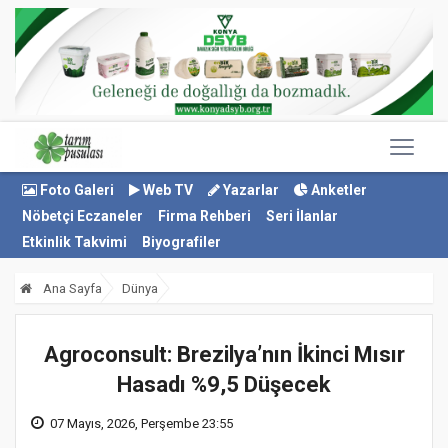
Foto Galeri
Web TV
Yazarlar
Anketler
Nöbetçi Eczaneler
Firma Rehberi
Seri İlanlar
Etkinlik Takvimi
Biyografiler
Ana Sayfa
Dünya
Agroconsult: Brezilya’nın İkinci Mısır
Hasadı %9,5 Düşecek
07 Mayıs, 2026, Perşembe 23:55