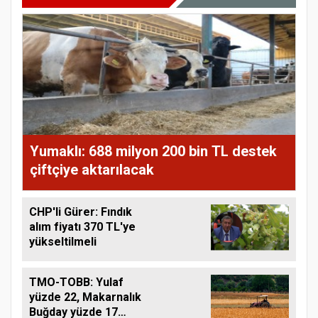
Yumaklı: 688 milyon 200 bin TL destek
çiftçiye aktarılacak
CHP'li Gürer: Fındık
alım fiyatı 370 TL'ye
yükseltilmeli
TMO-TOBB: Yulaf
yüzde 22, Makarnalık
Buğday yüzde 17