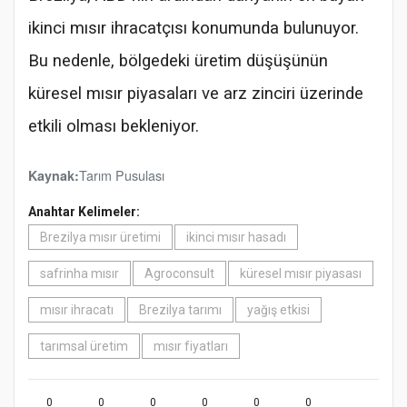
ikinci mısır ihracatçısı konumunda bulunuyor.
Bu nedenle, bölgedeki üretim düşüşünün
küresel mısır piyasaları ve arz zinciri üzerinde
etkili olması bekleniyor.
Tarım Pusulası
Kaynak:
Anahtar Kelimeler:
Brezilya mısır üretimi
ikinci mısır hasadı
safrinha mısır
Agroconsult
küresel mısır piyasası
mısır ihracatı
Brezilya tarımı
yağış etkisi
tarımsal üretim
mısır fiyatları
0
0
0
0
0
0