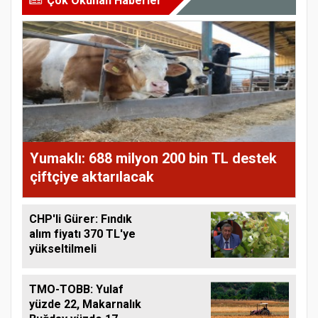
Çok Okunan Haberler
Yumaklı: 688 milyon 200 bin TL destek
çiftçiye aktarılacak
CHP'li Gürer: Fındık
alım fiyatı 370 TL'ye
yükseltilmeli
TMO-TOBB: Yulaf
yüzde 22, Makarnalık