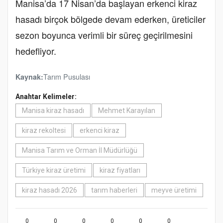
Manisa’da 17 Nisan’da başlayan erkenci kiraz
hasadı birçok bölgede devam ederken, üreticiler
sezon boyunca verimli bir süreç geçirilmesini
hedefliyor.
Tarım Pusulası
Kaynak:
Anahtar Kelimeler:
Manisa kiraz hasadı
Mehmet Karayılan
kiraz rekoltesi
erkenci kiraz
Manisa Tarım ve Orman İl Müdürlüğü
Türkiye kiraz üretimi
kiraz fiyatları
kiraz hasadı 2026
tarım haberleri
meyve üretimi
0
0
0
0
0
0