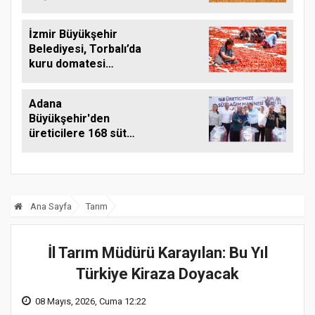
Arttı
İzmir Büyükşehir
Belediyesi, Torbalı’da
kuru domatesi
destekliyor
Adana
Büyükşehir'den
üreticilere 168 süt
sağım makinesi
Ana Sayfa
Tarım
İl Tarım Müdürü Karayılan: Bu Yıl
Türkiye Kiraza Doyacak
08 Mayıs, 2026, Cuma 12:22