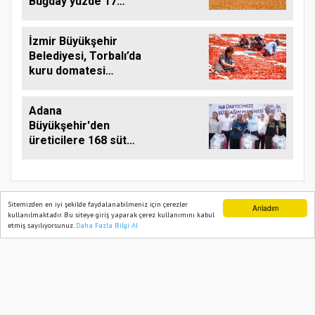
Buğday yüzde 17
Arttı
İzmir Büyükşehir
Belediyesi, Torbalı’da
kuru domatesi
destekliyor
Adana
Büyükşehir'den
üreticilere 168 süt
sağım makinesi
Sitemizden en iyi şekilde faydalanabilmeniz için çerezler
Anladım
kullanılmaktadır. Bu siteye giriş yaparak çerez kullanımını kabul
etmiş sayılıyorsunuz.
Daha Fazla Bilgi Al
Ana Sayfa
Web TV
Foto Galeri
Yazarlar
TARIM PUSULASI
Onemsoft
Haber Yazılımı
Künye
Gizlilik Politikası
Hizmet Şartları
Sitene Ekle
İletişim