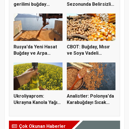
gerilimi buğday
Sezonunda Belirsizlik
fiyatların...
ve Ri...
Rusya'da Yeni Hasat
CBOT: Buğday, Mısır
Buğday ve Arpa
ve Soya Vadeli
Fiyatların...
İşlemleri...
Ukroliyaprom:
Analistler: Polonya'da
Ukrayna Kanola Yağı
Karabuğdayı Sıcak
İhracatı 2,...
Hava...
Çok Okunan Haberler