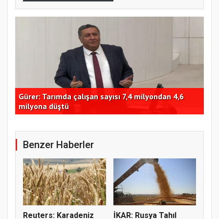
nin
Gürer: Tarımda çalışan sayısı 7,4 milyondan 4,6
TMO
milyona düştü
yüz
Benzer Haberler
Reuters: Karadeniz
İKAR: Rusya Tahıl