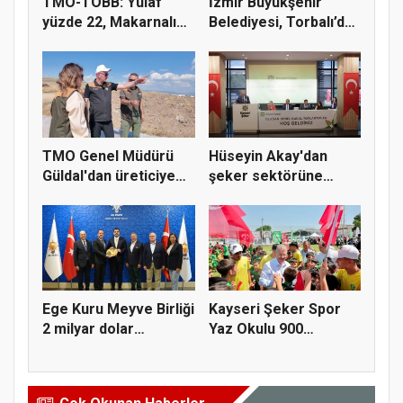
TMO-TOBB: Yulaf
İzmir Büyükşehir
yüzde 22, Makarnalık
Belediyesi, Torbalı’da
Buğday y...
kuru...
TMO Genel Müdürü
Hüseyin Akay'dan
Güldal'dan üreticiye
şeker sektörüne
alım gü...
yapısal çözü...
Ege Kuru Meyve Birliği
Kayseri Şeker Spor
2 milyar dolar
Yaz Okulu 900
ihracat...
öğrenciyle t...