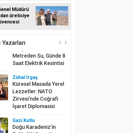
enel Müdürü
'dan üreticiye
üvencesi
Harun Göksel
220 Kilometrelik
Kanalın Sonundaki Acı
 Yazarları
Gerçek: Mardin'de 600
Metreden Su, Günde 8
Saat Elektrik Kesintisi
Zühal İrgaş
Küresel Masada Yerel
Lezzetler: NATO
Zirvesi’nde Coğrafi
İşaret Diplomasisi
Gazi Kutlu
Doğu Karadeniz’in
in Akay'dan şeker sektörüne yapısal çö