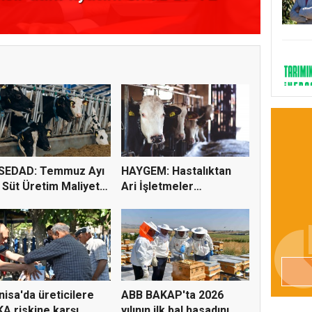
çağrıs
SEDAD: Temmuz Ayı
HAYGEM: Hastalıktan
 Süt Üretim Maliyeti
Ari İşletmeler
Üreticiye...
isa'da üreticilere
ABB BAKAP'ta 2026
A riskine karşı
yılının ilk bal hasadını