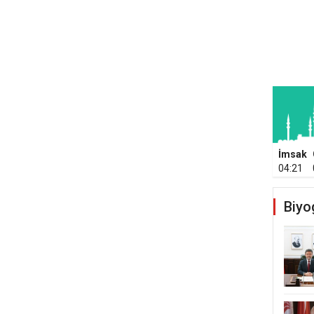
İmsak
04:21
Biyo