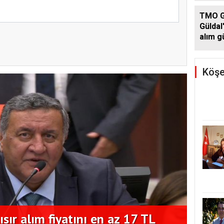
TMO G
Güldal
alım g
Köşe
sır alım fiyatını en az 17 TL
Hüsey