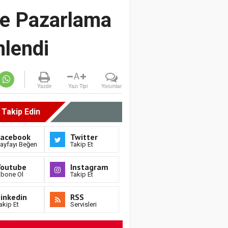
 İle Pazarlama
nlendi
A
Yazdır
Yazı Tipi
Yorumlar
i Takip Edin
Facebook
Twitter
ayfayı Beğen
Takip Et
Youtube
Instagram
bone Ol
Takip Et
inkedin
RSS
akip Et
Servisleri