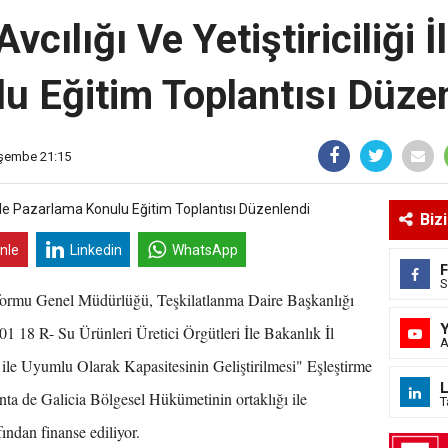
vcılığı Ve Yetiştiriciliği
u Eğitim Toplantısı Düze
erşembe 21:15
Biz
inle
Linkedin
WhatsApp
S
ormu Genel Müdürlüğü, Teşkilatlanma Daire Başkanlığı
 18 R- Su Ürünleri Üretici Örgütleri İle Bakanlık İl
A
ile Uyumlu Olarak Kapasitesinin Geliştirilmesi" Eşleştirme
L
nta de Galicia Bölgesel Hükümetinin ortaklığı ile
T
ından finanse ediliyor.