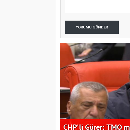
YORUMU GÖNDER
ciye alım
CHP'li Gürer: TMO mı