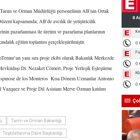
İl Tarım ve Orman Müdürlüğü personelinin AB'nin Ortak
üzeni kapsamında; AB'de avcılık ile yetiştiricilik
erinin pazarlanması ile üretim ve pazarlama planlarının
dalık eğitim toplantısı gerçekleştirilmiştir.
Temur’un yanı sıra proje ekibi olarak Bakanlık Merkezde
Mevkiidaşı Dr. Nezaket Cömert, Proje Yerleşik Eşleştirme
Espınose de los Monteros Kısa Dönem Uzmanlar Antonio
l Vazquez ve Proje Dil Asistanı Merve Özman katılım
Ço
ğü
Tarım ve Orman Bakanlığı
Teşkilatlanma Daire Başkanlığı