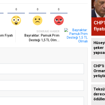
0
0
0
CHP'l
fiyat
SONRAKI HABER
ım Fiyatı
Bayraktar: Pamuk Prim
Desteği 1,5 TL Olm...
Hüsey
şeker
yapıs
çağrıs
CHP'li
Orman
yetişti
edilme
Teksüt
derece
ödülle