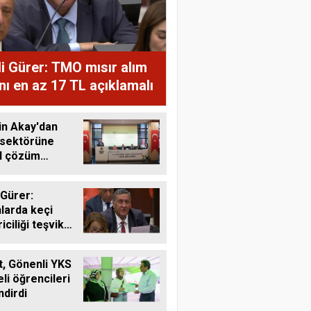
i Gürer: TMO mısır alım
ını en az 17 TL açıklamalı
in Akay'dan
 sektörüne
al çözüm
ı
 Gürer:
larda keçi
riciliği teşvik
li
, Gönenli YKS
li öğrencileri
ndirdi