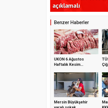
açıklamalı
Benzer Haberler
UKON 6 Ağustos
TÜ
Haftalık Kesim
Çiğ
Fiyatlarını Pay...
2...
Mersin Büyükşehir
Man
yaralı sokak
KKK