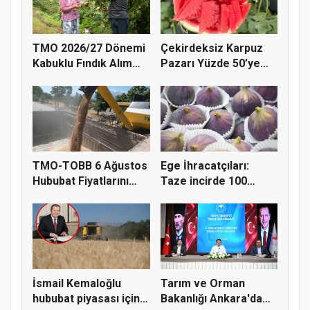
TMO 2026/27 Dönemi
Çekirdeksiz Karpuz
Kabuklu Fındık Alım
Pazarı Yüzde 50’ye
Fiyatl...
Doğru K...
TMO-TOBB 6 Ağustos
Ege İhracatçıları:
Hububat Fiyatlarını
Taze incirde 100
Açıkla...
milyon do...
İsmail Kemaloğlu
Tarım ve Orman
hububat piyasası için 4
Bakanlığı Ankara'da