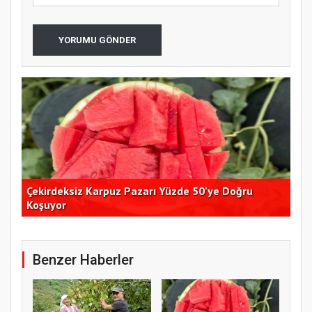
YORUMU GÖNDER
Çekirdeksiz Karpuz Pazarı Yüzde 50’ye Doğru
Ay
Koşuyor
Kon
Benzer Haberler