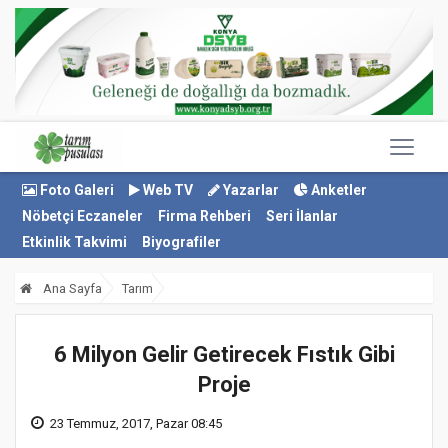
Foto Galeri
Web TV
Yazarlar
Anketler
Nöbetçi Eczaneler
Firma Rehberi
Seri İlanlar
Etkinlik Takvimi
Biyografiler
Ana Sayfa
Tarım
6 Milyon Gelir Getirecek Fıstık Gibi
Proje
23 Temmuz, 2017, Pazar 08:45