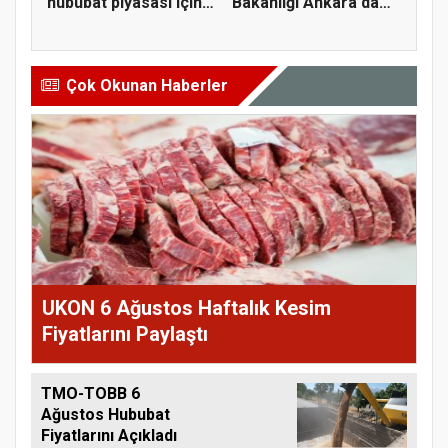
hububat piyasası için 4
Bakanlığı Ankara'da
öner...
tarım sigo...
Çok Okunan Haberler
UKON 6 Ağustos Haftalık Kesim
Fiyatlarını Paylaştı
TMO-TOBB 6
Ağustos Hububat
Fiyatlarını Açıkladı