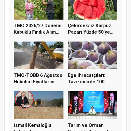
TMO 2026/27 Dönemi
Çekirdeksiz Karpuz
Kabuklu Fındık Alım
Pazarı Yüzde 50’ye
Fiyatl...
Doğru K...
TMO-TOBB 6 Ağustos
Ege İhracatçıları:
Hububat Fiyatlarını
Taze incirde 100
Açıkla...
milyon do...
İsmail Kemaloğlu
Tarım ve Orman