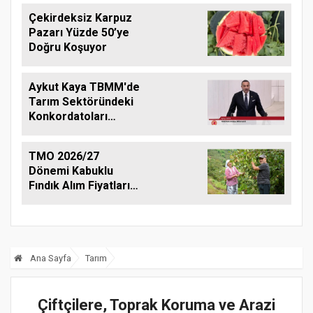
Çekirdeksiz Karpuz
Pazarı Yüzde 50’ye
Doğru Koşuyor
Aykut Kaya TBMM'de
Tarım Sektöründeki
Konkordatoları
Gündeme Taşıdı
TMO 2026/27
Dönemi Kabuklu
Fındık Alım Fiyatlarını
Açıkladı
Ana Sayfa
Tarım
Çiftçilere, Toprak Koruma ve Arazi