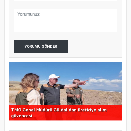
YORUMU GÖNDER
TMO Genel Müdürü Güldal'dan üreticiye alım
CHP
güvencesi
açı