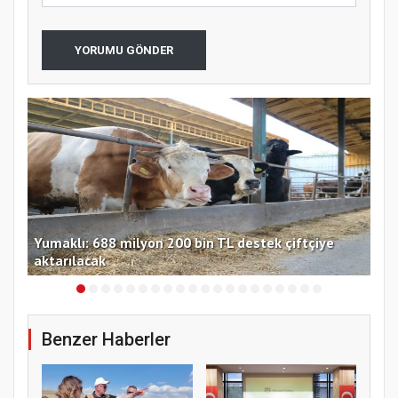
YORUMU GÖNDER
Yumaklı: 688 milyon 200 bin TL destek çiftçiye
TMO
aktarılacak
güv
Benzer Haberler