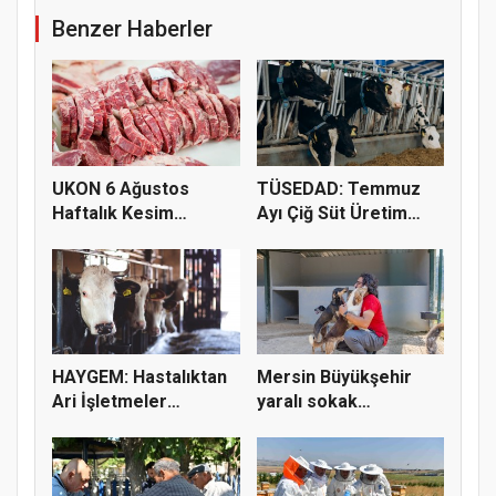
Benzer Haberler
UKON 6 Ağustos
TÜSEDAD: Temmuz
Haftalık Kesim
Ayı Çiğ Süt Üretim
Fiyatlarını Pay...
Maliyeti 2...
HAYGEM: Hastalıktan
Mersin Büyükşehir
Ari İşletmeler
yaralı sokak
Üreticiye...
hayvanlarını y...