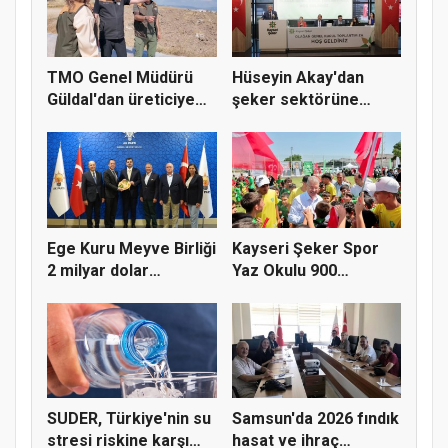
TMO Genel Müdürü
Hüseyin Akay'dan
Güldal'dan üreticiye
şeker sektörüne
alım gü...
yapısal çözü...
Ege Kuru Meyve Birliği
Kayseri Şeker Spor
2 milyar dolar
Yaz Okulu 900
ihracat...
öğrenciyle t...
SUDER, Türkiye'nin su
Samsun'da 2026 fındık
stresi riskine karşı
hasat ve ihraç