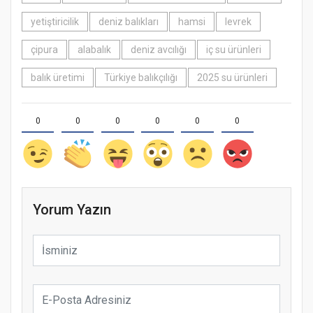
yetiştiricilik
deniz balıkları
hamsi
levrek
çipura
alabalık
deniz avcılığı
iç su ürünleri
balık üretimi
Türkiye balıkçılığı
2025 su ürünleri
0
0
0
0
0
0
Yorum Yazın