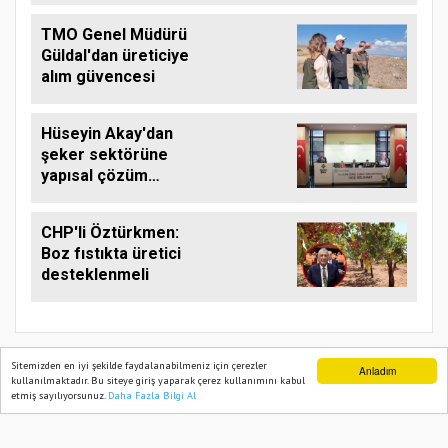
TMO Genel Müdürü
Güldal'dan üreticiye
alım güvencesi
Hüseyin Akay'dan
şeker sektörüne
yapısal çözüm
çağrısı
CHP'li Öztürkmen:
Boz fıstıkta üretici
desteklenmeli
Sitemizden en iyi şekilde faydalanabilmeniz için çerezler
Anladım
kullanılmaktadır. Bu siteye giriş yaparak çerez kullanımını kabul
etmiş sayılıyorsunuz.
Daha Fazla Bilgi Al
Ana Sayfa
Web TV
Foto Galeri
Yazarlar
TARIM PUSULASI
Onemsoft
Haber Yazılımı