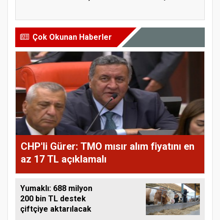
ta...
tarihler...
Çok Okunan Haberler
CHP'li Gürer: TMO mısır alım fiyatını en
az 17 TL açıklamalı
Yumaklı: 688 milyon
200 bin TL destek
çiftçiye aktarılacak