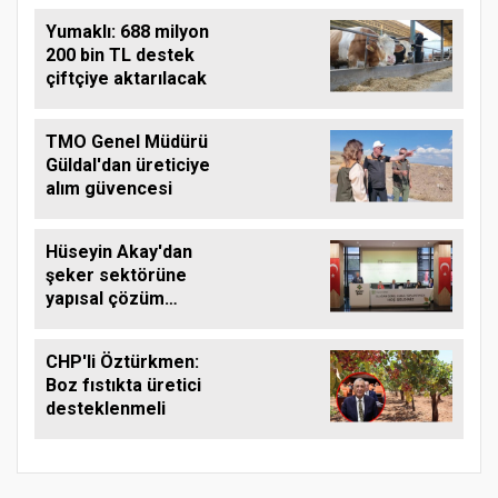
Yumaklı: 688 milyon
200 bin TL destek
çiftçiye aktarılacak
TMO Genel Müdürü
Güldal'dan üreticiye
alım güvencesi
Hüseyin Akay'dan
şeker sektörüne
yapısal çözüm
çağrısı
CHP'li Öztürkmen:
Boz fıstıkta üretici
desteklenmeli