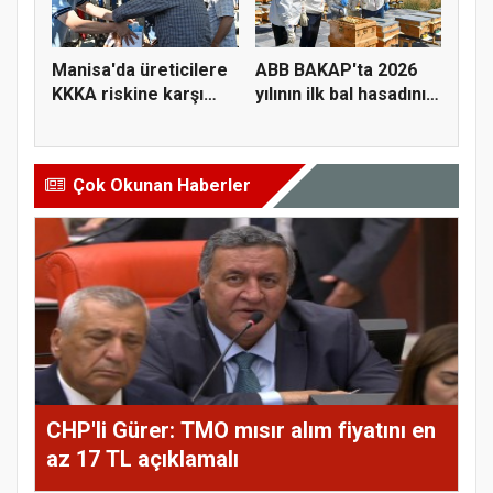
Manisa'da üreticilere
ABB BAKAP'ta 2026
KKKA riskine karşı
yılının ilk bal hasadını
para...
ge...
Çok Okunan Haberler
CHP'li Gürer: TMO mısır alım fiyatını en
az 17 TL açıklamalı