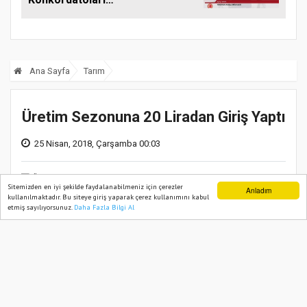
Gündeme Taşıdı
Ana Sayfa
Tarım
Üretim Sezonuna 20 Liradan Giriş Yaptı
25 Nisan, 2018, Çarşamba 00:03
Sitemizden en iyi şekilde faydalanabilmeniz için çerezler
Anladım
kullanılmaktadır. Bu siteye giriş yaparak çerez kullanımını kabul
etmiş sayılıyorsunuz.
Daha Fazla Bilgi Al
Ana Sayfa
Web TV
Foto Galeri
Yazarlar
Mut İlçe Gıda Tarım ve Hayvancılık Müdürlüğü
tarafından
2018 yılı Erkenci Kayısı Hasat
Etkinliği düzenlendi. Yapılan bu etkinliğe Mut
Kaymakamı Mehmet Ali AKYÜZ, Mersin İl Gıda