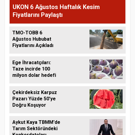
UKON 6 Ağustos Haftalık Kesim
Fiyatlarını Paylaştı
TMO-TOBB 6
Ağustos Hububat
Fiyatlarını Açıkladı
Ege İhracatçıları:
Taze incirde 100
milyon dolar hedefi
Çekirdeksiz Karpuz
Pazarı Yüzde 50’ye
Doğru Koşuyor
Aykut Kaya TBMM'de
Tarım Sektöründeki
Konkordatoları