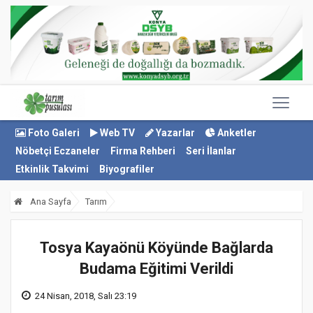
Foto Galeri
Web TV
Yazarlar
Anketler
Nöbetçi Eczaneler
Firma Rehberi
Seri İlanlar
Etkinlik Takvimi
Biyografiler
Ana Sayfa
Tarım
Tosya Kayaönü Köyünde Bağlarda
Budama Eğitimi Verildi
24 Nisan, 2018, Salı 23:19