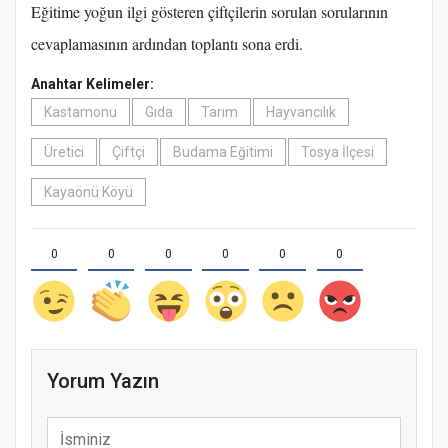
Eğitime yoğun ilgi gösteren çiftçilerin sorulan sorularının
cevaplamasının ardından toplantı sona erdi.
Anahtar Kelimeler:
Kastamonu
Gıda
Tarım
Hayvancılık
Üretici
Çiftçi
Budama Eğitimi
Tosya İlçesi
Kayaönü Köyü
0
0
0
0
0
0
Yorum Yazın