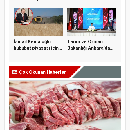
Açıkla...
milyon do...
İsmail Kemaloğlu
Tarım ve Orman
hububat piyasası için 4
Bakanlığı Ankara'da
öner...
tarım sigo...
Çok Okunan Haberler