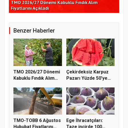
Çekirdeksiz Karpuz Pazarı Yüzde 50’ye Doğru
Ay
Koşuyor
Kon
Benzer Haberler
TMO 2026/27 Dönemi
Çekirdeksiz Karpuz
Kabuklu Fındık Alım
Pazarı Yüzde 50’ye
Fiyatl...
Doğru K...
TMO-TOBB 6 Ağustos
Ege İhracatçıları:
Hububat Fiyatlarını
Taze incirde 100