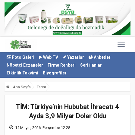
Foto Galeri
Web TV
Yazarlar
Anketler
Nöbetçi Eczaneler
Firma Rehberi
Seri İlanlar
Etkinlik Takvimi
Biyografiler
Ana Sayfa
Tarım
TİM: Türkiye’nin Hububat İhracatı 4
Ayda 3,9 Milyar Dolar Oldu
14 Mayıs, 2026, Perşembe 12:28