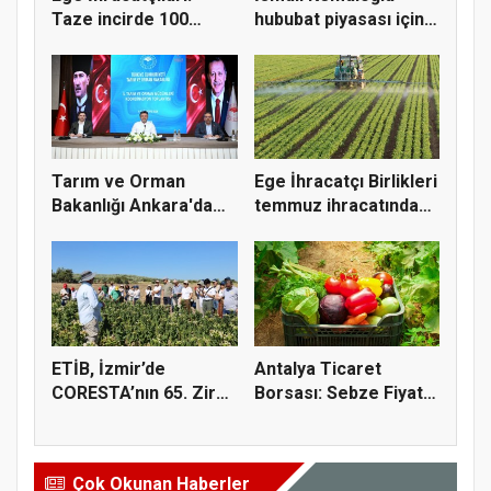
Taze incirde 100
hububat piyasası için 4
milyon do...
öner...
Tarım ve Orman
Ege İhracatçı Birlikleri
Bakanlığı Ankara'da
temmuz ihracatında
tarım sigo...
t...
ETİB, İzmir’de
Antalya Ticaret
CORESTA’nın 65. Zirai
Borsası: Sebze Fiyat
Kimyasal...
Endeksi...
Çok Okunan Haberler