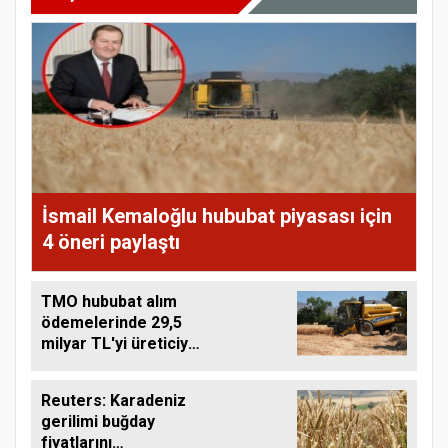
İsmail Kemaloğlu hububat piyasası için
4 öneri paylaştı
TMO hububat alım
ödemelerinde 29,5
milyar TL'yi üreticiye
aktardı
Reuters: Karadeniz
gerilimi buğday
fiyatlarını