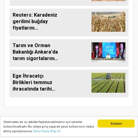
aktardı
Reuters: Karadeniz
gerilimi buğday
fiyatlarını
yükseltebilir
Tarım ve Orman
Bakanlığı Ankara'da
tarım sigortalarını
görüştü
Ege İhracatçı
Birlikleri temmuz
ihracatında tarihi
zirveye ulaştı
Sitemizden en iyi şekilde faydalanabilmeniz için çerezler
Anladım
kullanılmaktadır. Bu siteye giriş yaparak çerez kullanımını kabul
TARIM PUSULASI
etmiş sayılıyorsunuz.
Daha Fazla Bilgi Al
Ana Sayfa
Web TV
Foto Galeri
Yazarlar
Onemsoft
Haber Yazılımı