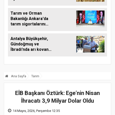
yükseltebilir
Tarım ve Orman
Bakanlığı Ankara'da
tarım sigortalarını
görüştü
Antalya Büyükşehir,
Gündoğmuş ve
İbradı'nda arı kovanı
desteği
Ana Sayfa
Tarım
EİB Başkanı Öztürk: Ege’nin Nisan
İhracatı 3,9 Milyar Dolar Oldu
14 Mayıs, 2026, Perşembe 12:35