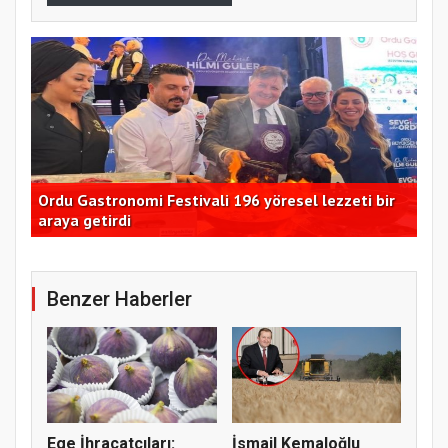
Ordu Gastronomi Festivali 196 yöresel lezzeti bir
Kad
araya getirdi
11
Benzer Haberler
Ege İhracatçıları:
İsmail Kemaloğlu