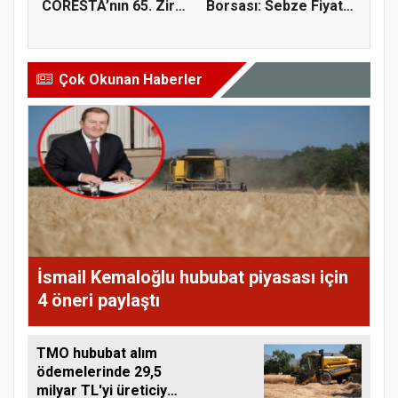
CORESTA’nın 65. Zirai
Borsası: Sebze Fiyat
Kimyasal...
Endeksi...
Çok Okunan Haberler
İsmail Kemaloğlu hububat piyasası için
4 öneri paylaştı
TMO hububat alım
ödemelerinde 29,5
milyar TL'yi üreticiye