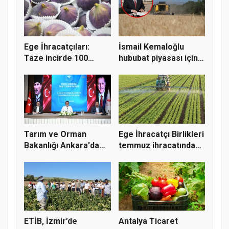
Ege İhracatçıları:
İsmail Kemaloğlu
Taze incirde 100
hububat piyasası için 4
milyon do...
öner...
Tarım ve Orman
Ege İhracatçı Birlikleri
Bakanlığı Ankara'da
temmuz ihracatında
tarım sigo...
t...
ETİB, İzmir’de
Antalya Ticaret