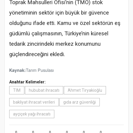
Toprak Mahsulleri Ofisi’nin (TMO) stok
yönetiminin sektör için büyük bir güvence
olduğunu ifade etti. Kamu ve özel sektörün eş
güdümlü çalışmasının, Türkiye’nin küresel
tedarik zincirindeki merkez konumunu
güçlendireceğini ekledi.
Tarım Pusulası
Kaynak:
Anahtar Kelimeler:
TİM
hububat ihracatı
Ahmet Tiryakioğlu
bakliyat ihracat verileri
gıda arz güvenliği
ayçiçek yağı ihracatı
0
0
0
0
0
0