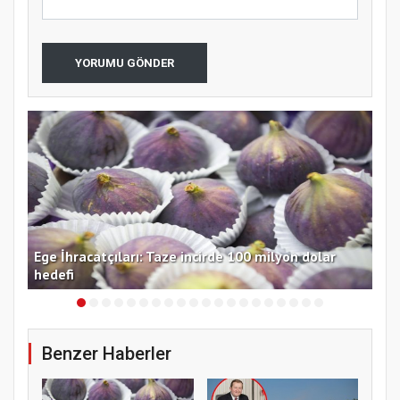
YORUMU GÖNDER
 TL
Ege İhracatçıları: Taze incirde 100 milyon dolar
Ord
hedefi
ara
Benzer Haberler