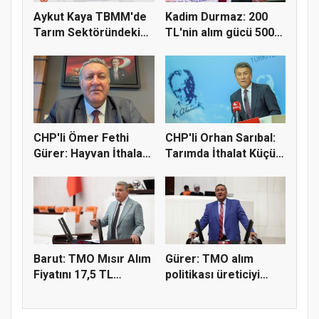
Aykut Kaya TBMM'de
Kadim Durmaz: 200
Tarım Sektöründeki
TL'nin alım gücü 500
Konkord...
ekmekt...
CHP'li Ömer Fethi
CHP'li Orhan Sarıbal:
Gürer: Hayvan İthalatı
Tarımda İthalat Küçük
Eti...
Ü...
Barut: TMO Mısır Alım
Gürer: TMO alım
Fiyatını 17,5 TL
politikası üreticiyi
Açıkla...
zorluyor