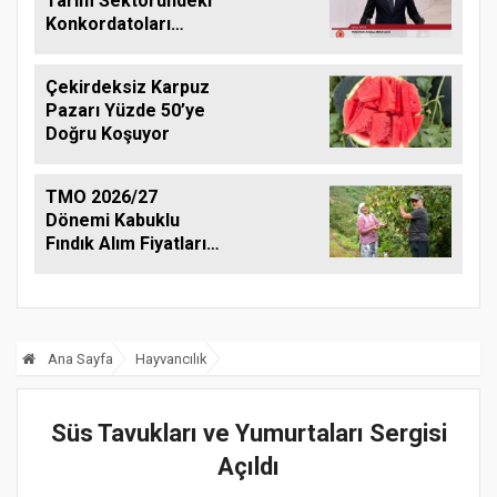
Tarım Sektöründeki
Konkordatoları
Gündeme Taşıdı
Çekirdeksiz Karpuz
Pazarı Yüzde 50’ye
Doğru Koşuyor
TMO 2026/27
Dönemi Kabuklu
Fındık Alım Fiyatlarını
Açıkladı
Ana Sayfa
Hayvancılık
Süs Tavukları ve Yumurtaları Sergisi
Açıldı