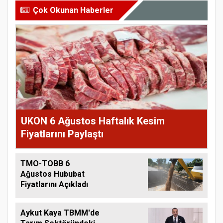
Çok Okunan Haberler
UKON 6 Ağustos Haftalık Kesim
Fiyatlarını Paylaştı
TMO-TOBB 6
Ağustos Hububat
Fiyatlarını Açıkladı
Aykut Kaya TBMM'de