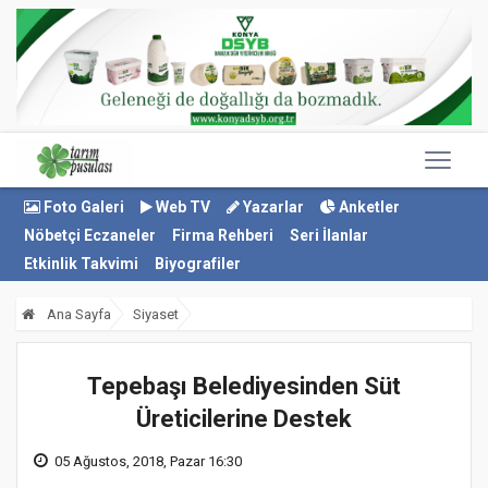
Foto Galeri
Web TV
Yazarlar
Anketler
Nöbetçi Eczaneler
Firma Rehberi
Seri İlanlar
Etkinlik Takvimi
Biyografiler
Ana Sayfa
Siyaset
Tepebaşı Belediyesinden Süt
Üreticilerine Destek
05 Ağustos, 2018, Pazar 16:30