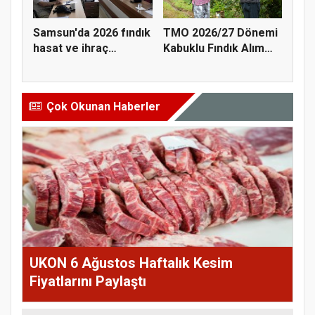
Samsun'da 2026 fındık
TMO 2026/27 Dönemi
hasat ve ihraç
Kabuklu Fındık Alım
tarihler...
Fiyatl...
Çok Okunan Haberler
UKON 6 Ağustos Haftalık Kesim
Fiyatlarını Paylaştı