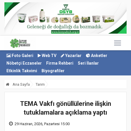
Foto Galeri
Web TV
Yazarlar
Anketler
Nöbetçi Eczaneler
Firma Rehberi
Seri İlanlar
Etkinlik Takvimi
Biyografiler
Ana Sayfa
Tarım
TEMA Vakfı gönüllülerine ilişkin
tutuklamalara açıklama yaptı
29 Haziran, 2026, Pazartesi 15:00