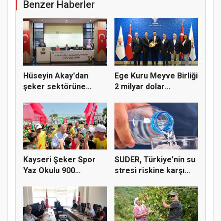
Benzer Haberler
Hüseyin Akay'dan
Ege Kuru Meyve Birliği
şeker sektörüne
2 milyar dolar
yapısal çözü...
ihracat...
Kayseri Şeker Spor
SUDER, Türkiye'nin su
Yaz Okulu 900
stresi riskine karşı
öğrenciyle t...
ta...