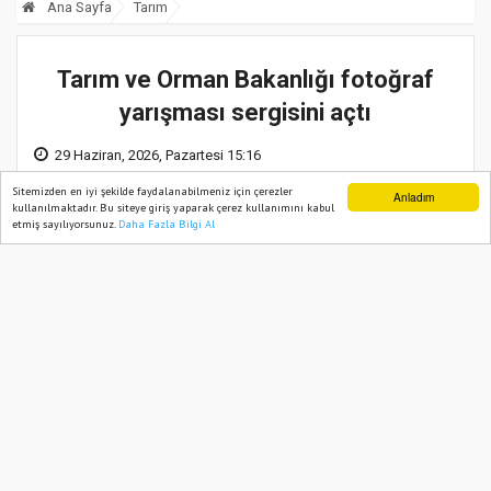
Ana Sayfa
Tarım
Tarım ve Orman Bakanlığı fotoğraf
yarışması sergisini açtı
29 Haziran, 2026, Pazartesi 15:16
Sitemizden en iyi şekilde faydalanabilmeniz için çerezler
Anladım
kullanılmaktadır. Bu siteye giriş yaparak çerez kullanımını kabul
etmiş sayılıyorsunuz.
Daha Fazla Bilgi Al
Ana Sayfa
Web TV
Foto Galeri
Yazarlar