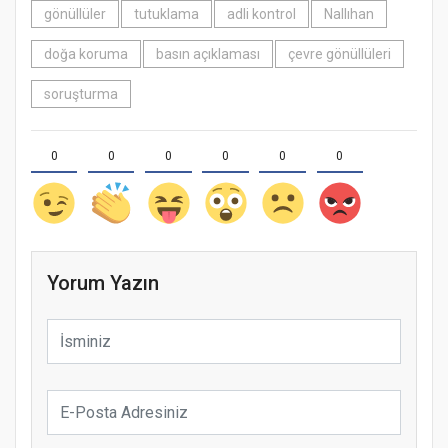
gönüllüler
tutuklama
adli kontrol
Nallıhan
doğa koruma
basın açıklaması
çevre gönüllüleri
soruşturma
0
0
0
0
0
0
Yorum Yazın