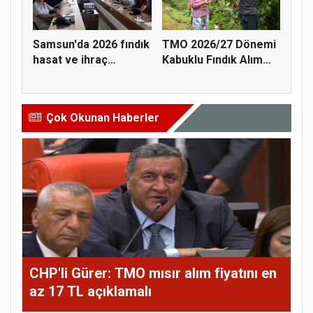
Samsun'da 2026 fındık
TMO 2026/27 Dönemi
hasat ve ihraç
Kabuklu Fındık Alım
tarihler...
Fiyatl...
Çok Okunan Haberler
CHP'li Gürer: TMO mısır alım fiyatını en
az 17 TL açıklamalı