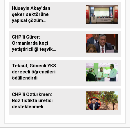
Hüseyin Akay'dan
şeker sektörüne
yapısal çözüm
çağrısı
CHP'li Gürer:
Ormanlarda keçi
yetiştiriciliği teşvik
edilmeli
Teksüt, Gönenli YKS
dereceli öğrencileri
ödüllendirdi
CHP'li Öztürkmen:
Boz fıstıkta üretici
desteklenmeli