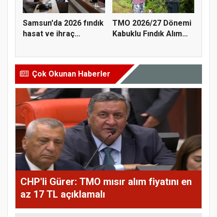
Samsun'da 2026 fındık
TMO 2026/27 Dönemi
hasat ve ihraç
Kabuklu Fındık Alım
tarihler...
Fiyatl...
Çok Okunan Haberler
CHP'li Gürer: TMO mısır alım fiyatını en
az 17 TL açıklamalı