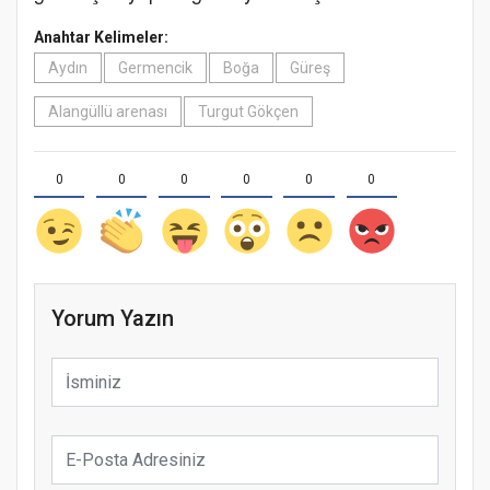
Anahtar Kelimeler:
Aydın
Germencik
Boğa
Güreş
Alangüllü arenası
Turgut Gökçen
0
0
0
0
0
0
Yorum Yazın