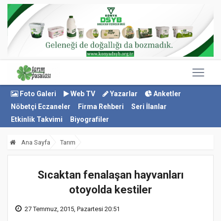
Foto Galeri
Web TV
Yazarlar
Anketler
Nöbetçi Eczaneler
Firma Rehberi
Seri İlanlar
Etkinlik Takvimi
Biyografiler
Ana Sayfa
Tarım
Sıcaktan fenalaşan hayvanları
otoyolda kestiler
27 Temmuz, 2015, Pazartesi 20:51