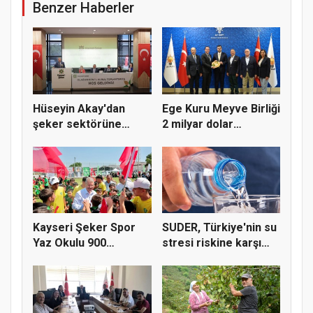
Benzer Haberler
Hüseyin Akay'dan
Ege Kuru Meyve Birliği
şeker sektörüne
2 milyar dolar
yapısal çözü...
ihracat...
Kayseri Şeker Spor
SUDER, Türkiye'nin su
Yaz Okulu 900
stresi riskine karşı
öğrenciyle t...
ta...