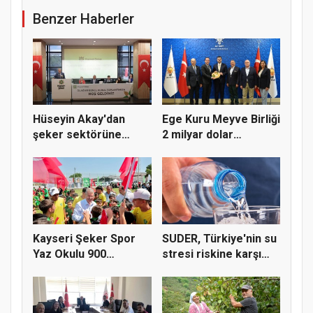
Benzer Haberler
Hüseyin Akay'dan
Ege Kuru Meyve Birliği
şeker sektörüne
2 milyar dolar
yapısal çözü...
ihracat...
Kayseri Şeker Spor
SUDER, Türkiye'nin su
Yaz Okulu 900
stresi riskine karşı
öğrenciyle t...
ta...