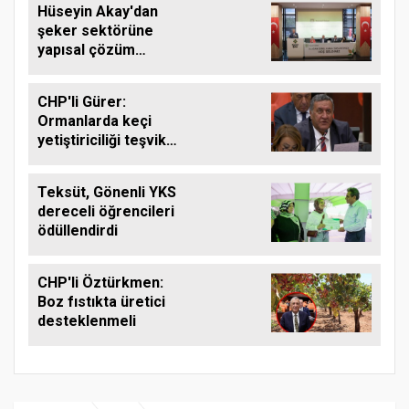
Hüseyin Akay'dan
şeker sektörüne
yapısal çözüm
çağrısı
CHP'li Gürer:
Ormanlarda keçi
yetiştiriciliği teşvik
edilmeli
Teksüt, Gönenli YKS
dereceli öğrencileri
ödüllendirdi
CHP'li Öztürkmen:
Boz fıstıkta üretici
desteklenmeli