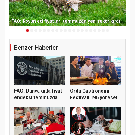
f
FAO
FAO: Koyun eti fiyatları temmuzda yeni rekor kırdı
yük
Benzer Haberler
FAO: Dünya gıda fiyat
Ordu Gastronomi
endeksi temmuzda
Festivali 196 yöresel
yüzde...
lezzeti...