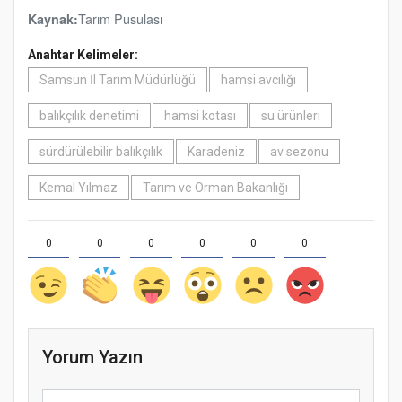
Tarım Pusulası
Kaynak:
Anahtar Kelimeler:
Samsun İl Tarım Müdürlüğü
hamsi avcılığı
balıkçılık denetimi
hamsi kotası
su ürünleri
sürdürülebilir balıkçılık
Karadeniz
av sezonu
Kemal Yılmaz
Tarım ve Orman Bakanlığı
0
0
0
0
0
0
Yorum Yazın