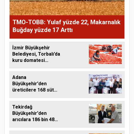
TMO-TOBB: Yulaf yüzde 22, Makarnalık
Buğday yüzde 17 Arttı
İzmir Büyükşehir
Belediyesi, Torbalı’da
kuru domatesi
destekliyor
Adana
Büyükşehir'den
üreticilere 168 süt
sağım makinesi
Tekirdağ
Büyükşehir'den
arıcılara 186 bin 480
kilo destek