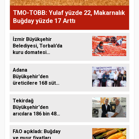
TMO-TOBB: Yulaf yüzde 22, Makarnalık
Buğday yüzde 17 Arttı
İzmir Büyükşehir
Belediyesi, Torbalı’da
kuru domatesi
destekliyor
Adana
Büyükşehir'den
üreticilere 168 süt
sağım makinesi
Tekirdağ
Büyükşehir'den
arıcılara 186 bin 480
kilo destek
FAO açıkladı: Buğday
ve mısır fiyatları