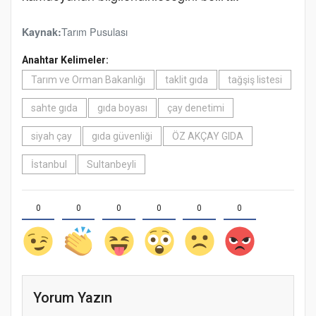
Tarım Pusulası
Kaynak:
Anahtar Kelimeler:
Tarım ve Orman Bakanlığı
taklit gıda
tağşiş listesi
sahte gıda
gıda boyası
çay denetimi
siyah çay
gıda güvenliği
ÖZ AKÇAY GIDA
İstanbul
Sultanbeyli
0
0
0
0
0
0
Yorum Yazın