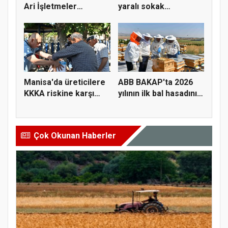
Ari İşletmeler
yaralı sokak
Üreticiye...
hayvanlarını y...
Manisa'da üreticilere
ABB BAKAP'ta 2026
KKKA riskine karşı
yılının ilk bal hasadını
para...
ge...
Çok Okunan Haberler