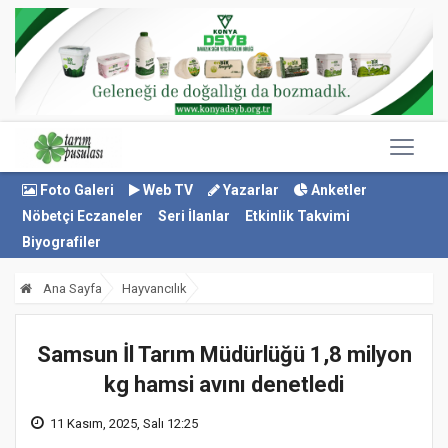
Foto Galeri
Web TV
Yazarlar
Anketler
Nöbetçi Eczaneler
Seri İlanlar
Etkinlik Takvimi
Biyografiler
Ana Sayfa
Hayvancılık
Samsun İl Tarım Müdürlüğü 1,8 milyon
kg hamsi avını denetledi
11 Kasım, 2025, Salı 12:25