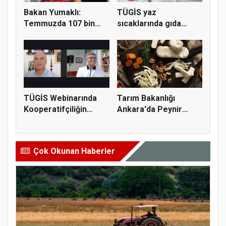
Bakan Yumaklı:
TÜGİS yaz
Temmuzda 107 bin
sıcaklarında gıda
gıda denetimi...
güvenliği için kr...
TÜGİS Webinarında
Tarım Bakanlığı
Kooperatifçiliğin
Ankara'da Peynir
Stratejik...
Markasına Ce...
Çok Okunan Haberler