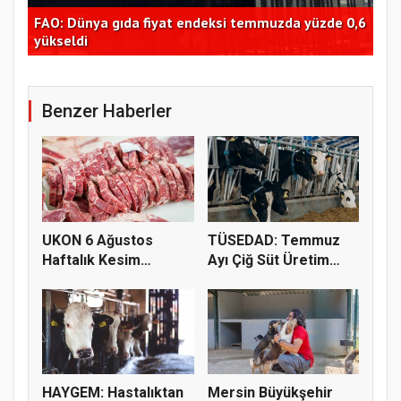
FAO: Dünya gıda fiyat endeksi temmuzda yüzde 0,6
Tra
dı
yükseldi
Bor
Benzer Haberler
UKON 6 Ağustos
TÜSEDAD: Temmuz
Haftalık Kesim
Ayı Çiğ Süt Üretim
Fiyatlarını Pay...
Maliyeti 2...
HAYGEM: Hastalıktan
Mersin Büyükşehir