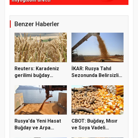
Benzer Haberler
Reuters: Karadeniz
İKAR: Rusya Tahıl
gerilimi buğday
Sezonunda Belirsizlik
fiyatların...
ve Ri...
Rusya'da Yeni Hasat
CBOT: Buğday, Mısır
Buğday ve Arpa
ve Soya Vadeli
Fiyatların...
İşlemleri...