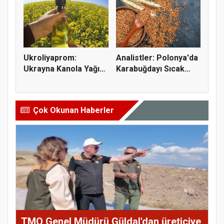
Ukroliyaprom:
Analistler: Polonya'da
Ukrayna Kanola Yağı
Karabuğdayı Sıcak
İhracatı 2,...
Hava...
Çok Okunan Haberler
TMO Genel Müdürü Güldal'dan üreticiye