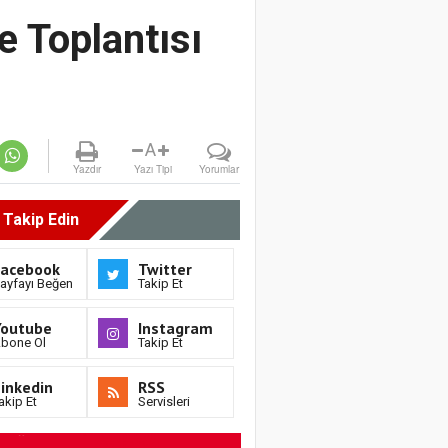
e Toplantısı
A
Yazdır
Yazı Tipi
Yorumlar
i Takip Edin
Facebook
Twitter
ayfayı Beğen
Takip Et
Youtube
Instagram
bone Ol
Takip Et
inkedin
RSS
akip Et
Servisleri