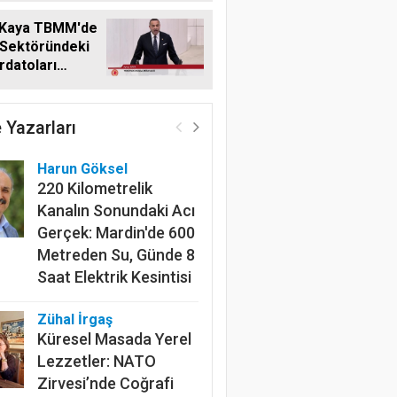
 Kaya TBMM'de
 Sektöründeki
datoları
me Taşıdı
Harun Göksel
 Yazarları
220 Kilometrelik
Kanalın Sonundaki Acı
Gerçek: Mardin'de 600
Metreden Su, Günde 8
Saat Elektrik Kesintisi
Zühal İrgaş
Küresel Masada Yerel
Lezzetler: NATO
Zirvesi’nde Coğrafi
İşaret Diplomasisi
Gazi Kutlu