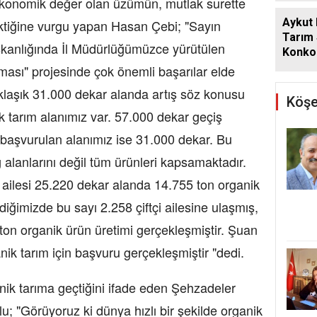
r ekonomik değer olan üzümün, mutlak surette
Aykut
ektiğine vurgu yapan Hasan Çebi; "Sayın
Tarım
şkanlığında İl Müdürlüğümüzce yürütülen
Konkor
Günde
lması" projesinde çok önemli başarılar elde
klaşık 31.000 dekar alanda artış söz konusu
Köşe
k tarım alanımız var. 57.000 dekar geçiş
 başvurulan alanımız ise 31.000 dekar. Bu
alanlarını değil tüm ürünleri kapsamaktadır.
çi ailesi 25.220 dekar alanda 14.755 ton organik
diğimizde bu sayı 2.258 çiftçi ailesine ulaşmış,
on organik ürün üretimi gerçekleşmiştir. Şuan
nik tarım için başvuru gerçekleşmiştir "dedi.
anik tarıma geçtiğini ifade eden Şehzadeler
 "Görüyoruz ki dünya hızlı bir şekilde organik