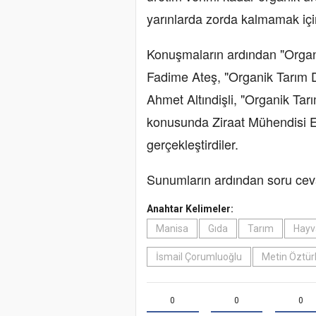
yarınlarda zorda kalmamak içi
Konuşmaların ardından "Organi
Fadime Ateş, "Organik Tarım 
Ahmet Altındişli, "Organik Tarı
konusunda Ziraat Mühendisi 
gerçekleştirdiler.
Sunumların ardından soru ceva
Anahtar Kelimeler:
Manisa
Gıda
Tarım
Hayva
İsmail Çorumluoğlu
Metin Öztür
0
0
0