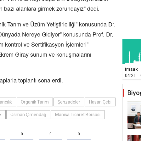
n bazı alanlara girmek zorundayız" dedi.
k Tarım ve Üzüm Yetiştiriciliği" konusunda Dr.
Dünyada Nereye Gidiyor" konusunda Prof. Dr.
m kontrol ve Sertifikasyon İşlemleri"
Ekrem Giray sunum ve konuşmalarını
İmsak
04:21
plarla toplantı sona erdi.
Biyo
ncılık
Organik Tarım
Şehzadeler
Hasan Çebi
k
Osman Çimendağ
Manisa Ticaret Borsası
0
0
0