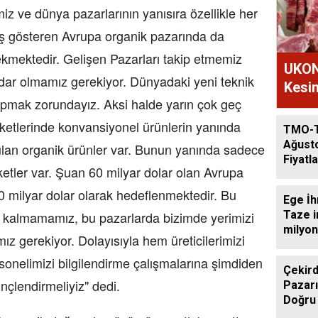
miz ve dünya pazarlarının yanısıra özellikle her
tış gösteren Avrupa organik pazarında da
kmektedir. Gelişen Pazarları takip etmemiz
UKON
dar olmamız gerekiyor. Dünyadaki yeni teknik
Kesim
yapmak zorundayız. Aksi halde yarın çok geç
arketlerinde konvansiyonel ürünlerin yanında
TMO-
Ağust
unulan organik ürünler var. Bunun yanında sadece
Fiyatla
rketler var. Şuan 60 milyar dolar olan Avrupa
0 milyar dolar olarak hedeflenmektedir. Bu
Ege İh
Taze i
i kalmamamız, bu pazarlarda bizimde yerimizi
milyon
 gerekiyor. Dolayısıyla hem üreticilerimizi
onelimizi bilgilendirme çalışmalarına şimdiden
Çekird
linçlendirmeliyiz" dedi.
Pazarı
Doğru