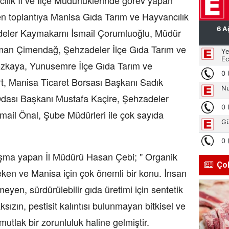
lık İl ve İlçe Müdürlüklerinde görev yapan
len toplantıya Manisa Gıda Tarım ve Hayvancılık
deler Kaymakamı İsmail Çorumluoğlu, Müdür
sman Çimendağ, Şehzadeler İlçe Gıda Tarım ve
zkaya, Yunusemre İlçe Gıda Tarım ve
t, Manisa Ticaret Borsası Başkanı Sadık
dası Başkanı Mustafa Kaçire, Şehzadeler
mail Önal, Şube Müdürleri ile çok sayıda
nuşma yapan İl Müdürü Hasan Çebi; " Organik
Ço
eken ve Manisa için çok önemli bir konu. İnsan
eyen, sürdürülebilir gıda üretimi için sentetik
ızın, pestisit kalıntısı bulunmayan bitkisel ve
utlak bir zorunluluk haline gelmiştir.