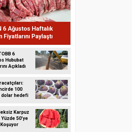
 6 Ağustos Haftalık
 Fiyatlarını Paylaştı
TOBB 6
os Hububat
rını Açıkladı
racatçıları:
ncirde 100
 dolar hedefi
eksiz Karpuz
 Yüzde 50’ye
 Koşuyor