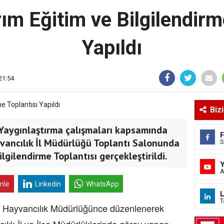
ım Eğitim ve Bilgilendirm
Yapıldı
21:54
Biz
Yaygınlaştırma çalışmaları kapsamında
vancılık İl Müdürlüğü Toplantı Salonunda
S
lgilendirme Toplantısı gerçekleştirildi.
A
inle
Linkedin
WhatsApp
L
T
e Hayvancılık Müdürlüğünce düzenlenerek