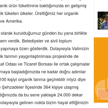
anik ürün tüketimine baktığımızda en gelişmiş
nik tüketen ülkeler. Ürettiğimiz her organik
a ve Amerika.
olarak kurulduğumuz günden bu yana birlikte
m verdik. Belediyeler ve sivil toplum
r yapmaya özen gösterdik. Dolayısıyla Valimizin
k tarımın yaygınlaştırılması projesinde de
at Odası ve Ticaret Borsası ile ortak çalışmalar
 almaya başladığımızda ne kadar doğru adımlar
100 kişiyi organik tarıma geçirebilir miyiz diye
e Şehzadeler İlçesinde 364 kişiye ulaşmış
tığımızda da bu sene yaklaşık 24.000 dekar
Dolayısıyla gelinen nokta bizim hayal ettiğimizin