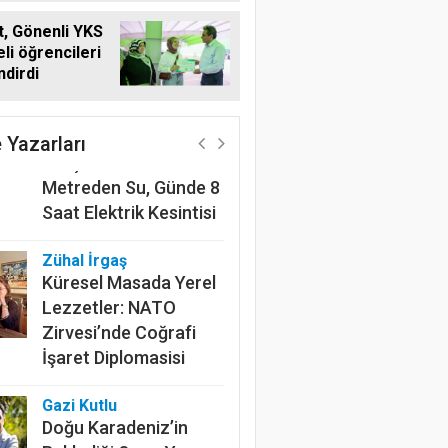
, Gönenli YKS
li öğrencileri
ndirdi
Harun Göksel
220 Kilometrelik
Kanalın Sonundaki Acı
 Yazarları
Gerçek: Mardin'de 600
Metreden Su, Günde 8
Saat Elektrik Kesintisi
Zühal İrgaş
Küresel Masada Yerel
Lezzetler: NATO
Zirvesi’nde Coğrafi
İşaret Diplomasisi
Gazi Kutlu
Doğu Karadeniz’in