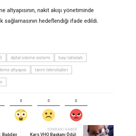
e altyapısının, nakit akışı yönetiminde
ek sağlamasının hedeflendiği ifade edildi.
S
dijital ödeme sistemi
bayi tahsilatı
eme altyapısı
tarım teknolojileri
üm
0
0
0
SONRAKI HABER
t: Buğday
Kars VHO Başkanı Ödül: