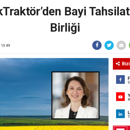
raktör’den Bayi Tahsilatı 
Birliği
 13:49
Biz
S
A
L
T