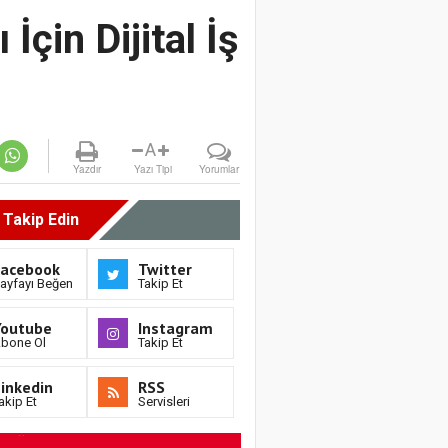
İçin Dijital İş
A
Yazdır
Yazı Tipi
Yorumlar
i Takip Edin
Facebook
Twitter
ayfayı Beğen
Takip Et
Youtube
Instagram
bone Ol
Takip Et
inkedin
RSS
akip Et
Servisleri