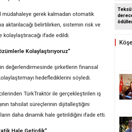
Teksüt
uel müdahaleye gerek kalmadan otomatik
derece
ödülle
 aktarılacağı belirtilirken, sistemin risk ve
 kolaylaştıracağı ifade edildi.
Köşe
Çözümlerle Kolaylaştırıyoruz”
şkin değerlendirmesinde şirketlerin finansal
kolaylaştırmayı hedeflediklerini söyledi.
cilerinden TürkTraktör ile gerçekleştirilen iş
nın tahsilat süreçlerinin dijitalleştiğini
arın daha dinamik hale getirildiğini ifade etti.
tik Hale Getirdik”