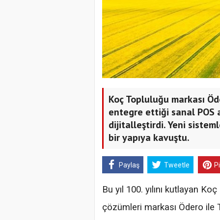
Koç Topluluğu markası Öd
entegre ettiği sanal POS a
dijitalleştirdi. Yeni sist
bir yapıya kavuştu.
Paylaş
Tweetle
P
Bu yıl 100. yılını kutlayan K
çözümleri markası Ödero ile T