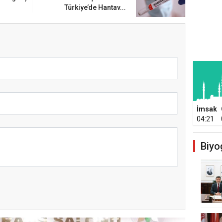
Türkiye’de Hantav...
İmsak
04:21
Biyo