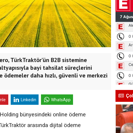
ero, TürkTraktör’ün B2B sistemine
ltyapısıyla bayi tahsilat süreçlerini
emle ödemeler daha hızlı, güvenli ve merkezi
Ço
inle
Linkedin
WhatsApp
oç Holding bünyesindeki online ödeme
ürkTraktör arasında dijital ödeme