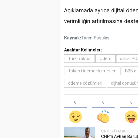
Açıklamada ayrıca dijital ödem
verimliliğin artırılmasına dest
Tarım Pusulası
Kaynak:
Anahtar Kelimeler:
TürkTraktör
Ödero
sanal PO
Token Ödeme Hizmetleri
B2B öd
ödeme çözümleri
dijital dönüş
0
0
0
ÖNCEKI HABER
CHP'li Ayhan Baru