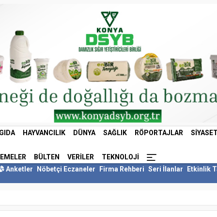
GIDA
HAYVANCILIK
DÜNYA
SAĞLIK
RÖPORTAJLAR
SIYASE
LEMELER
BÜLTEN
VERILER
TEKNOLOJI
Anketler
Nöbetçi Eczaneler
Firma Rehberi
Seri İlanlar
Etkinlik 