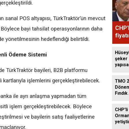
erçekleştirildi.
un sanal POS altyapısı, TürkTraktör’ün mevcut
CHP'l
 Böylece bayi tahsilat operasyonlarının daha
fiyat
de yönetilmesinin hedeflendiği belirtildi.
Hüsey
venli Ödeme Sistemi
şeker
yapıs
e TürkTraktör bayileri, B2B platformu
çağrıs
 kartlarıyla işlemlerini gerçekleştirebilecek.
TMO 2
Dönem
Fındık 
 banka ile ayrı anlaşma yapmadan tüm
Açıkla
ksitli işlem gerçekleştirebilecek. Böylece
CHP'li
Orman
tirilmesi ve bayilerin satış faaliyetlerine
yetişti
maçlanıyor.
edilme