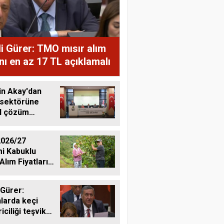
i Gürer: TMO mısır alım
ını en az 17 TL açıklamalı
in Akay'dan
 sektörüne
al çözüm
ı
026/27
i Kabuklu
Alım Fiyatlarını
dı
 Gürer:
larda keçi
riciliği teşvik
li