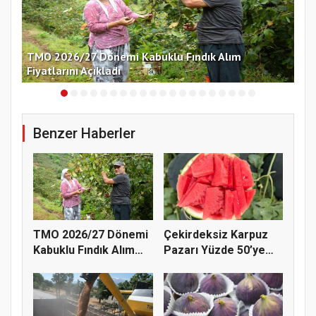
nü
TMO 2026/27 Dönemi Kabuklu Fındık Alım
Çek
Fiyatlarını Açıkladı
Ko
Benzer Haberler
TMO 2026/27 Dönemi
Çekirdeksiz Karpuz
Kabuklu Fındık Alım
Pazarı Yüzde 50’ye
Fiyatl...
Doğru K...