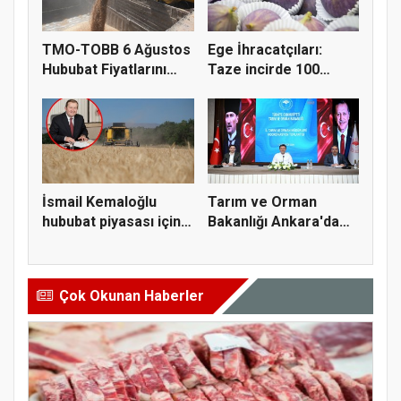
TMO-TOBB 6 Ağustos
Ege İhracatçıları:
Hububat Fiyatlarını
Taze incirde 100
Açıkla...
milyon do...
İsmail Kemaloğlu
Tarım ve Orman
hububat piyasası için 4
Bakanlığı Ankara'da
öner...
tarım sigo...
Çok Okunan Haberler