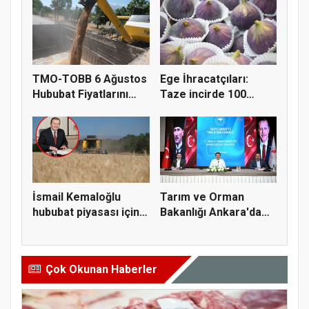
TMO-TOBB 6 Ağustos
Ege İhracatçıları:
Hububat Fiyatlarını
Taze incirde 100
Açıkla...
milyon do...
İsmail Kemaloğlu
Tarım ve Orman
hububat piyasası için 4
Bakanlığı Ankara'da
öner...
tarım sigo...
Çok Okunan Haberler