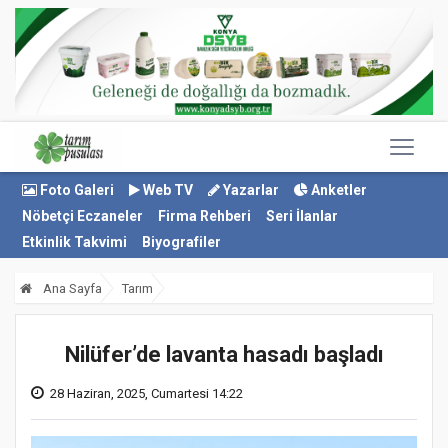
Foto Galeri
Web TV
Yazarlar
Anketler
Nöbetçi Eczaneler
Firma Rehberi
Seri İlanlar
Etkinlik Takvimi
Biyografiler
Ana Sayfa
Tarım
Nilüfer’de lavanta hasadı başladı
28 Haziran, 2025, Cumartesi 14:22