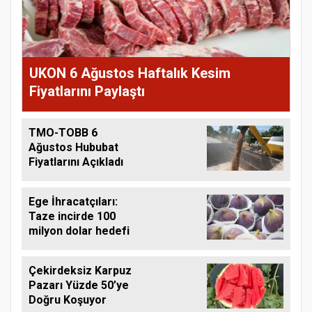
UKON 6 Ağustos Haftalık Kesim
Fiyatlarını Paylaştı
TMO-TOBB 6
Ağustos Hububat
Fiyatlarını Açıkladı
Ege İhracatçıları:
Taze incirde 100
milyon dolar hedefi
Çekirdeksiz Karpuz
Pazarı Yüzde 50’ye
Doğru Koşuyor