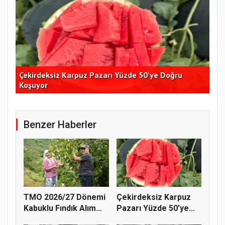
Çekirdeksiz Karpuz Pazarı Yüzde 50’ye Doğru
Ay
Koşuyor
Kon
Benzer Haberler
TMO 2026/27 Dönemi
Çekirdeksiz Karpuz
Kabuklu Fındık Alım
Pazarı Yüzde 50’ye
Fiyatl...
Doğru K...