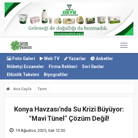
Foto Galeri
Web TV
Yazarlar
Anketler
Nöbetçi Eczaneler
Firma Rehberi
Seri İlanlar
Etkinlik Takvimi
Biyografiler
Ana Sayfa
Tarım
Konya Havzası'nda Su Krizi Büyüyor:
“Mavi Tünel” Çözüm Değil!
19 Ağustos, 2025, Salı 12:30