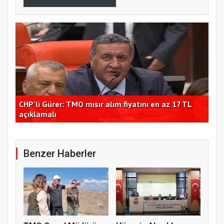
CHP'li Gürer: TMO mısır alım fiyatını en az 17 TL
Hüs
açıklamalı
çağ
Benzer Haberler