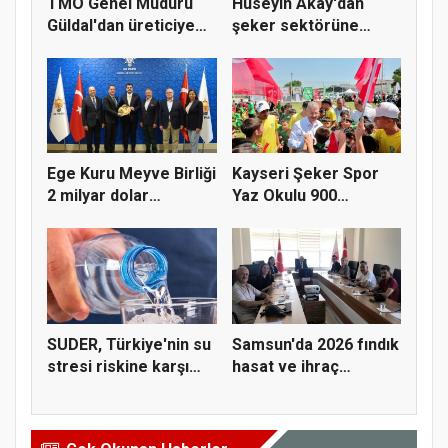
TMO Genel Müdürü
Hüseyin Akay'dan
Güldal'dan üreticiye
şeker sektörüne
alım gü...
yapısal çözü...
Ege Kuru Meyve Birliği
Kayseri Şeker Spor
2 milyar dolar
Yaz Okulu 900
ihracat...
öğrenciyle t...
SUDER, Türkiye'nin su
Samsun'da 2026 fındık
stresi riskine karşı
hasat ve ihraç
ta...
tarihler...