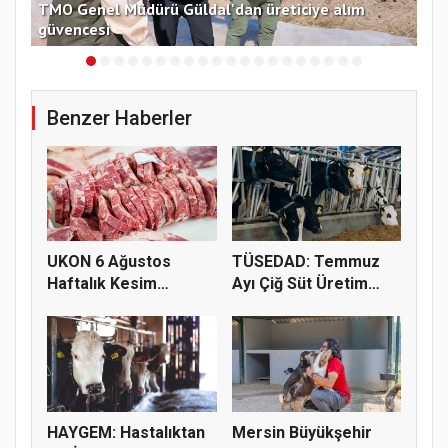
ir
TMO Genel Müdürü Güldal'dan üreticiye alım
CHP
güvencesi
açı
Benzer Haberler
UKON 6 Ağustos
TÜSEDAD: Temmuz
Haftalık Kesim
Ayı Çiğ Süt Üretim
Fiyatlarını Pay...
Maliyeti 2...
HAYGEM: Hastalıktan
Mersin Büyükşehir