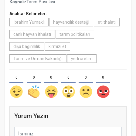
Tarım Pusulası
Kaynak:
Anahtar Kelimeler:
İbrahim Yumaklı
hayvancılık desteği
et ithalatı
canlı hayvan ithalatı
tarım politikaları
dışa bağımlılık
kırmızı et
Tarım ve Orman Bakanlığı
yerli üretim
0
0
0
0
0
0
Yorum Yazın