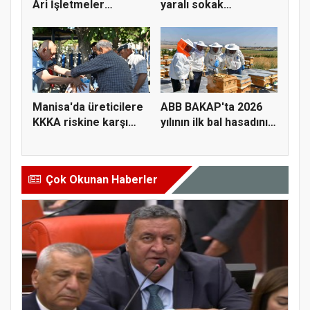
Ari İşletmeler
yaralı sokak
Üreticiye...
hayvanlarını y...
Manisa'da üreticilere
ABB BAKAP'ta 2026
KKKA riskine karşı
yılının ilk bal hasadını
para...
ge...
Çok Okunan Haberler