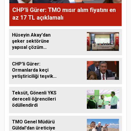
CHP'li Gürer: TMO mısır alım fiyatını en
az 17 TL açıklamalı
Hüseyin Akay'dan
şeker sektörüne
yapısal çözüm
çağrısı
CHP'li Gürer:
Ormanlarda keçi
yetiştiriciliği teşvik
edilmeli
Teksüt, Gönenli YKS
dereceli öğrencileri
ödüllendirdi
TMO Genel Müdürü
Güldal'dan üreticiye