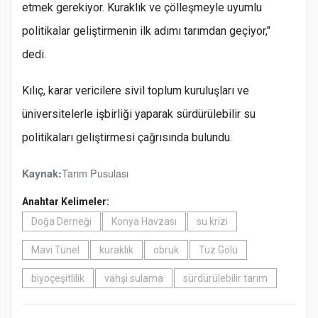
etmek gerekiyor. Kuraklık ve çölleşmeyle uyumlu
politikalar geliştirmenin ilk adımı tarımdan geçiyor,"
dedi.
Kılıç, karar vericilere sivil toplum kuruluşları ve
üniversitelerle işbirliği yaparak sürdürülebilir su
politikaları geliştirmesi çağrısında bulundu.
Tarım Pusulası
Kaynak:
Anahtar Kelimeler:
Doğa Derneği
Konya Havzası
su krizi
Mavi Tünel
kuraklık
obruk
Tuz Gölü
biyoçeşitlilik
vahşi sulama
sürdürülebilir tarım