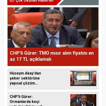
Çok Okunan Haberler
CHP'li Gürer: TMO mısır alım fiyatını en
az 17 TL açıklamalı
Hüseyin Akay'dan
şeker sektörüne
yapısal çözüm
çağrısı
CHP'li Gürer:
Ormanlarda keçi