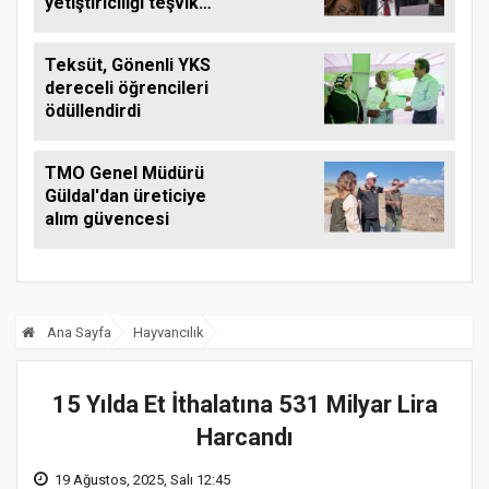
yetiştiriciliği teşvik
edilmeli
Teksüt, Gönenli YKS
dereceli öğrencileri
ödüllendirdi
TMO Genel Müdürü
Güldal'dan üreticiye
alım güvencesi
Ana Sayfa
Hayvancılık
15 Yılda Et İthalatına 531 Milyar Lira
Harcandı
19 Ağustos, 2025, Salı 12:45