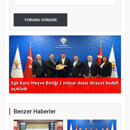
YORUMU GÖNDER
m
Ege Kuru Meyve Birliği 2 milyar dolar ihracat hedefi
Ant
açıkladı
de
Benzer Haberler