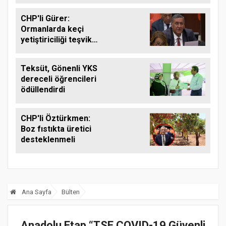
çağrısı
CHP'li Gürer:
Ormanlarda keçi
yetiştiriciliği teşvik
edilmeli
Teksüt, Gönenli YKS
dereceli öğrencileri
ödüllendirdi
CHP'li Öztürkmen:
Boz fıstıkta üretici
desteklenmeli
Ana Sayfa
Bülten
Anadolu Etap “TSE COVID-19 Güvenli