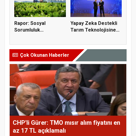
Rapor: Sosyal
Yapay Zeka Destekli
Sorumluluk
Tarım Teknolojisine
Projelerinin Yüzde 6...
Verim...
Çok Okunan Haberler
CHP'li Gürer: TMO mısır alım fiyatını en
az 17 TL açıklamalı