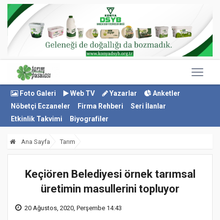
Foto Galeri
Web TV
Yazarlar
Anketler
Nöbetçi Eczaneler
Firma Rehberi
Seri İlanlar
Etkinlik Takvimi
Biyografiler
Ana Sayfa
Tarım
Keçiören Belediyesi örnek tarımsal
üretimin masullerini topluyor
20 Ağustos, 2020, Perşembe 14:43