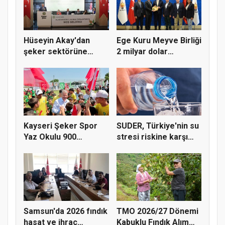
Hüseyin Akay'dan
Ege Kuru Meyve Birliği
şeker sektörüne
2 milyar dolar
yapısal çözü...
ihracat...
Kayseri Şeker Spor
SUDER, Türkiye'nin su
Yaz Okulu 900
stresi riskine karşı
öğrenciyle t...
ta...
Samsun'da 2026 fındık
TMO 2026/27 Dönemi
hasat ve ihraç
Kabuklu Fındık Alım