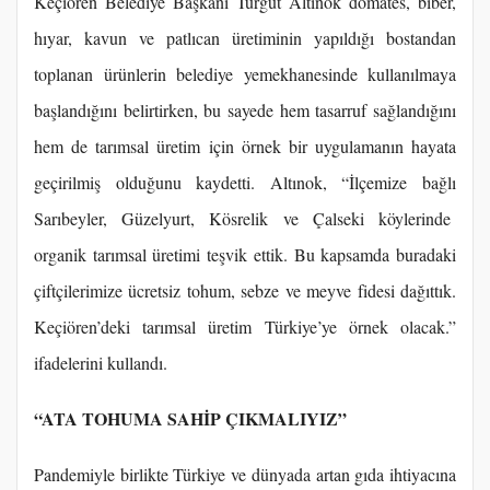
Keçiören Belediye Başkanı Turgut Altınok domates, biber,
hıyar, kavun ve patlıcan üretiminin yapıldığı bostandan
toplanan ürünlerin belediye yemekhanesinde kullanılmaya
başlandığını belirtirken, bu sayede hem tasarruf sağlandığını
hem de tarımsal üretim için örnek bir uygulamanın hayata
geçirilmiş olduğunu kaydetti. Altınok, “İlçemize bağlı
Sarıbeyler, Güzelyurt, Kösrelik ve Çalseki köylerinde
organik tarımsal üretimi teşvik ettik. Bu kapsamda buradaki
çiftçilerimize ücretsiz tohum, sebze ve meyve fidesi dağıttık.
Keçiören’deki tarımsal üretim Türkiye’ye örnek olacak.”
ifadelerini kullandı.
“ATA TOHUMA SAHİP ÇIKMALIYIZ”
Pandemiyle birlikte Türkiye ve dünyada artan gıda ihtiyacına