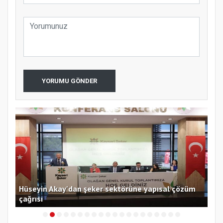
YORUMU GÖNDER
Hüseyin Akay'dan şeker sektörüne yapısal çözüm
Ege
çağrısı
açı