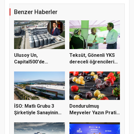
Benzer Haberler
Ulusoy Un,
Teksüt, Gönenli YKS
Capital500'de
dereceli öğrencileri
Türkiye'nin 83. şirk...
ödül...
İSO: Matlı Grubu 3
Dondurulmuş
Şirketiyle Sanayinin
Meyveler Yazın Pratik
Devle...
Tüketim Seç...