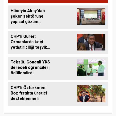
Hüseyin Akay'dan
şeker sektörüne
yapısal çözüm
çağrısı
CHP'li Gürer:
Ormanlarda keçi
yetiştiriciliği teşvik
edilmeli
Teksüt, Gönenli YKS
dereceli öğrencileri
ödüllendirdi
CHP'li Öztürkmen:
Boz fıstıkta üretici
desteklenmeli