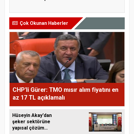
tarihler...
Fiyatl...
Çok Okunan Haberler
CHP'li Gürer: TMO mısır alım fiyatını en
az 17 TL açıklamalı
Hüseyin Akay'dan
şeker sektörüne
yapısal çözüm