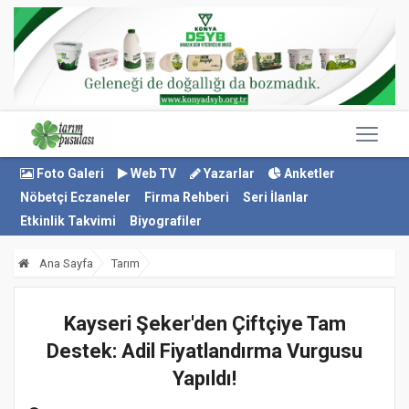
Foto Galeri
Web TV
Yazarlar
Anketler
Nöbetçi Eczaneler
Firma Rehberi
Seri İlanlar
Etkinlik Takvimi
Biyografiler
Ana Sayfa
Tarım
Kayseri Şeker'den Çiftçiye Tam
Destek: Adil Fiyatlandırma Vurgusu
Yapıldı!