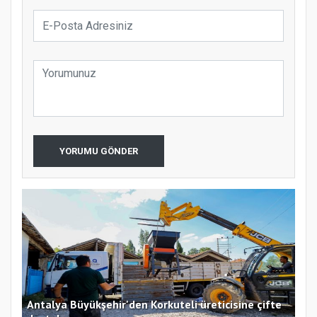
YORUMU GÖNDER
defi
Antalya Büyükşehir'den Korkuteli üreticisine çifte
CHP