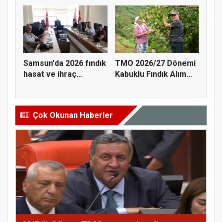
öğrenciyle t...
ta...
Samsun'da 2026 fındık
TMO 2026/27 Dönemi
hasat ve ihraç
Kabuklu Fındık Alım
tarihler...
Fiyatl...
Çok Okunan Haberler