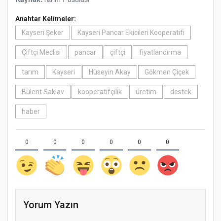
Anahtar Kelimeler:
Kayseri Şeker
Kayseri Pancar Ekicileri Kooperatifi
Çiftçi Meclisi
pancar
çiftçi
fiyatlandırma
tarım
Kayseri
Hüseyin Akay
Gökmen Çiçek
Bülent Saklav
kooperatifçilik
üretim
destek
haber
0
0
0
0
0
0
Yorum Yazın