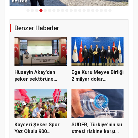
destek
ele
Benzer Haberler
Hüseyin Akay'dan
Ege Kuru Meyve Birliği
şeker sektörüne
2 milyar dolar
yapısal çözü...
ihracat...
Kayseri Şeker Spor
SUDER, Türkiye'nin su
Yaz Okulu 900
stresi riskine karşı