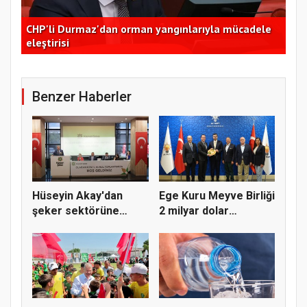
te
CHP'li Durmaz'dan orman yangınlarıyla mücadele
Tür
eleştirisi
bul
Benzer Haberler
Hüseyin Akay'dan
Ege Kuru Meyve Birliği
şeker sektörüne
2 milyar dolar
yapısal çözü...
ihracat...