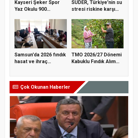
Kayseri Şeker Spor
SUDER, Türkiye'nin su
Yaz Okulu 900
stresi riskine karşı
öğrenciyle t...
ta...
Samsun'da 2026 fındık
TMO 2026/27 Dönemi
hasat ve ihraç
Kabuklu Fındık Alım
tarihler...
Fiyatl...
Çok Okunan Haberler