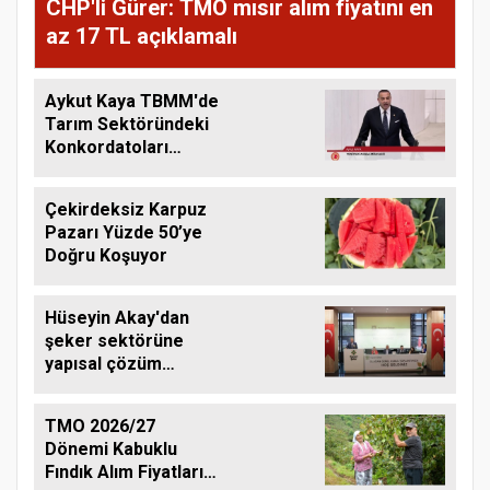
CHP'li Gürer: TMO mısır alım fiyatını en
az 17 TL açıklamalı
Aykut Kaya TBMM'de
Tarım Sektöründeki
Konkordatoları
Gündeme Taşıdı
Çekirdeksiz Karpuz
Pazarı Yüzde 50’ye
Doğru Koşuyor
Hüseyin Akay'dan
şeker sektörüne
yapısal çözüm
çağrısı
TMO 2026/27
Dönemi Kabuklu
Fındık Alım Fiyatlarını