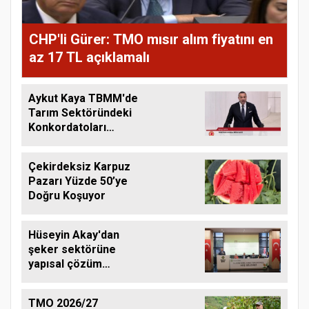
CHP'li Gürer: TMO mısır alım fiyatını en
az 17 TL açıklamalı
Aykut Kaya TBMM'de
Tarım Sektöründeki
Konkordatoları
Gündeme Taşıdı
Çekirdeksiz Karpuz
Pazarı Yüzde 50’ye
Doğru Koşuyor
Hüseyin Akay'dan
şeker sektörüne
yapısal çözüm
çağrısı
TMO 2026/27