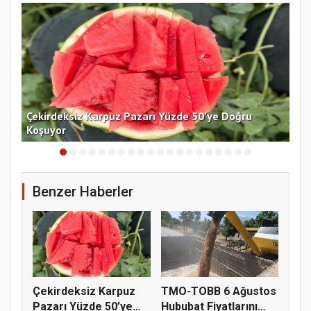
Kat
Çekirdeksiz Karpuz Pazarı Yüzde 50’ye Doğru
Ay
Koşuyor
Kon
Benzer Haberler
Çekirdeksiz Karpuz
TMO-TOBB 6 Ağustos
Pazarı Yüzde 50’ye
Hububat Fiyatlarını