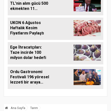
TL'nin alım gücü 500
ekmekten 11
ekmeğe düştü
UKON 6 Ağustos
Haftalık Kesim
Fiyatlarını Paylaştı
Ege İhracatçıları:
Taze incirde 100
milyon dolar hedefi
Ordu Gastronomi
Festivali 196 yöresel
lezzeti bir araya
getirdi
Ana Sayfa
Tarım