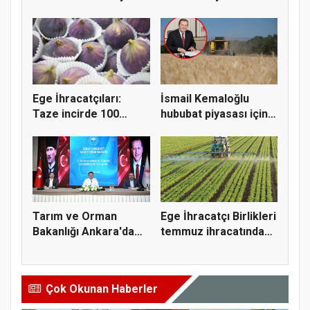
Doğru K...
Açıkla...
Ege İhracatçıları:
İsmail Kemaloğlu
Taze incirde 100
hububat piyasası için 4
milyon do...
öner...
Tarım ve Orman
Ege İhracatçı Birlikleri
Bakanlığı Ankara'da
temmuz ihracatında
tarım sigo...
t...
Çok Okunan Haberler