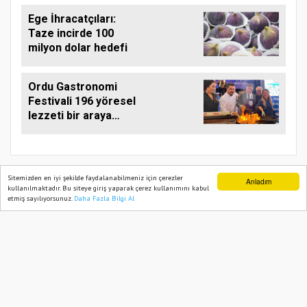
Ege İhracatçıları:
Taze incirde 100
milyon dolar hedefi
Ordu Gastronomi
Festivali 196 yöresel
lezzeti bir araya
getirdi
Sitemizden en iyi şekilde faydalanabilmeniz için çerezler
Anladım
kullanılmaktadır. Bu siteye giriş yaparak çerez kullanımını kabul
etmiş sayılıyorsunuz.
Daha Fazla Bilgi Al
Ana Sayfa
Web TV
Foto Galeri
Yazarlar
TARIM PUSULASI
Onemsoft
Haber Yazılımı
Künye
Gizlilik Politikası
Hizmet Şartları
Sitene Ekle
İletişim