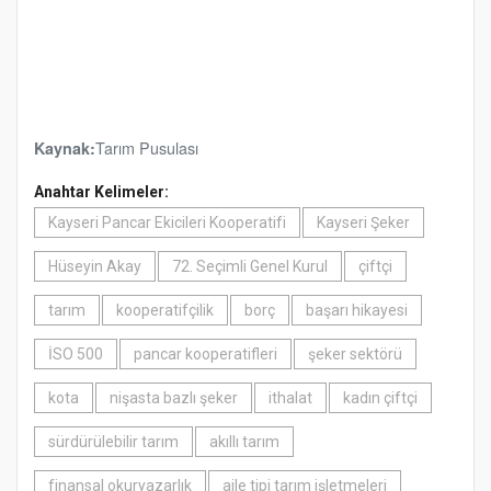
Tarım Pusulası
Kaynak:
Anahtar Kelimeler:
Kayseri Pancar Ekicileri Kooperatifi
Kayseri Şeker
Hüseyin Akay
72. Seçimli Genel Kurul
çiftçi
tarım
kooperatifçilik
borç
başarı hikayesi
İSO 500
pancar kooperatifleri
şeker sektörü
kota
nişasta bazlı şeker
ithalat
kadın çiftçi
sürdürülebilir tarım
akıllı tarım
finansal okuryazarlık
aile tipi tarım işletmeleri