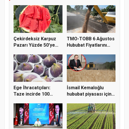
Çekirdeksiz Karpuz
TMO-TOBB 6 Ağustos
Pazarı Yüzde 50’ye
Hububat Fiyatlarını
Doğru K...
Açıkla...
Ege İhracatçıları:
İsmail Kemaloğlu
Taze incirde 100
hububat piyasası için 4
milyon do...
öner...