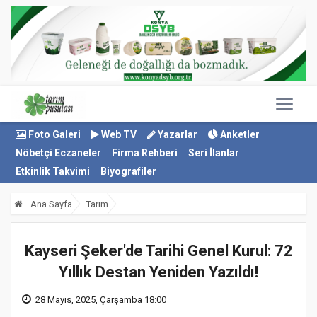
Foto Galeri
Web TV
Yazarlar
Anketler
Nöbetçi Eczaneler
Firma Rehberi
Seri İlanlar
Etkinlik Takvimi
Biyografiler
Ana Sayfa
Tarım
Kayseri Şeker'de Tarihi Genel Kurul: 72
Yıllık Destan Yeniden Yazıldı!
28 Mayıs, 2025, Çarşamba 18:00