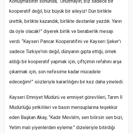
Konuşmasının sonunda, “Unutmayın, biz sadece bir
kooperatif değil, biz büyük bir aileyiz! Dün birlikte
ürettik, birlikte kazandık, birlikte destanlar yazdık. Yarın
da öyle olacak!” diyerek birlik ve beraberlik mesajı
verdi. “Kayseri Pancar Kooperatifini ve Kayseri Şeker'i
sadece Türkiye'nin değil, dünyanın gıpta ettiği, örnek
aldığı bir kooperatif yapmak için, çiftçimin refahını arşa
çıkarmak için, son nefesime kadar mücadele
edeceğim!” sözleriyle kararlılığını bir kez daha yineledi.
Kayseri Emniyet Müdürü ve emniyet görevlileri, Tarım İl
Müdürlüğü yetkilileri ve basın mensuplarına teşekkür
eden Başkan Akay, “Kadir Mevla’m, sen bilirsin sen bizi,
Yetim malı yiyenlerden eyleme.” dizeleriyle bitirdiği