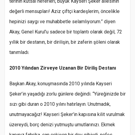
terinin kutsal neferleri, büyük Kayseri Şeker ailesinin
değerli mensupları! Aziz çiftçi kardeşlerim, öncelikle
hepinizi saygı ve muhabbetle selamlıyorum.” diyen
Akay, Genel Kurul’u sadece bir toplantı olarak değil, 72
yıllık bir destanın, bir dirilişin, bir zaferin şöleni olarak
tanımladı.
2010 Yılından Zirveye Uzanan Bir Diriliş Destanı
Başkan Akay, konuşmasında 2010 yılında Kayseri
Şeker’in yaşadığı zorlu günlere değindi. “Yüreğinizde bir
sızı gibi duran o 2010 yılını hatırlayın. Unutmadık,
unutmayacağız! Kayseri Şeker'in kapısına kilit vurulmak
üzereydi, borç denizi yutmuştu umutlarınızı. Ekmek
kapınız fabrika, can çekişen bir dev gibiydi, nefes