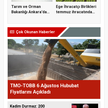
Tarım ve Orman
Ege İhracatçı Birlikleri
Bakanlığı Ankara'da
temmuz ihracatında
tarım sigo...
t...
Çok Okunan Haberler
TMO-TOBB 6 Ağustos Hububat
Fiyatlarını Açıkladı
Kadim Durmaz: 200