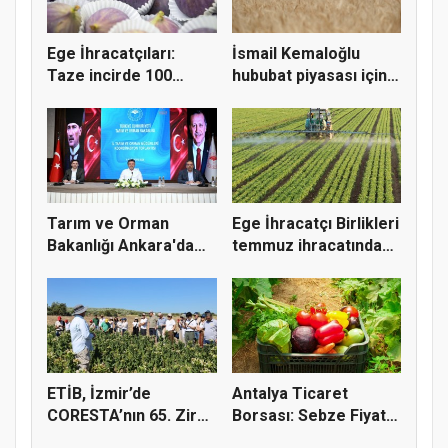
Ege İhracatçıları:
İsmail Kemaloğlu
Taze incirde 100
hububat piyasası için 4
milyon do...
öner...
Tarım ve Orman
Ege İhracatçı Birlikleri
Bakanlığı Ankara'da
temmuz ihracatında
tarım sigo...
t...
ETİB, İzmir’de
Antalya Ticaret
CORESTA’nın 65. Zirai
Borsası: Sebze Fiyat
Kimyasal...
Endeksi...