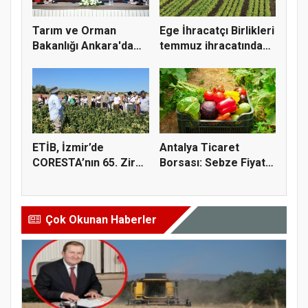
Tarım ve Orman
Ege İhracatçı Birlikleri
Bakanlığı Ankara'da
temmuz ihracatında
tarım sigo...
t...
ETİB, İzmir’de
Antalya Ticaret
CORESTA’nın 65. Zirai
Borsası: Sebze Fiyat
Kimyasal...
Endeksi...
Çok Okunan Haberler