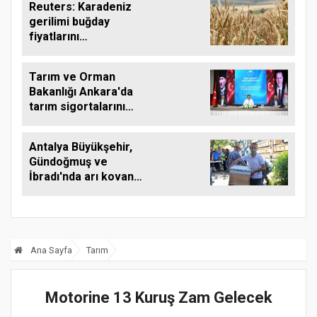
Reuters: Karadeniz
gerilimi buğday
fiyatlarını
yükseltebilir
Tarım ve Orman
Bakanlığı Ankara'da
tarım sigortalarını
görüştü
Antalya Büyükşehir,
Gündoğmuş ve
İbradı'nda arı kovanı
desteği
Ana Sayfa
Tarım
Motorine 13 Kuruş Zam Gelecek