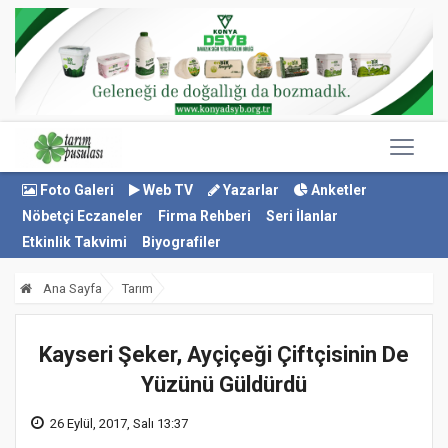
Foto Galeri
Web TV
Yazarlar
Anketler
Nöbetçi Eczaneler
Firma Rehberi
Seri İlanlar
Etkinlik Takvimi
Biyografiler
Ana Sayfa
Tarım
Kayseri Şeker, Ayçiçeği Çiftçisinin De
Yüzünü Güldürdü
26 Eylül, 2017, Salı 13:37