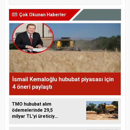
Çok Okunan Haberler
İsmail Kemaloğlu hububat piyasası için
4 öneri paylaştı
TMO hububat alım
ödemelerinde 29,5
milyar TL'yi üreticiye
aktardı