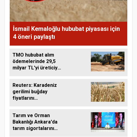
İsmail Kemaloğlu hububat piyasası için
4 öneri paylaştı
TMO hububat alım
ödemelerinde 29,5
milyar TL'yi üreticiye
aktardı
Reuters: Karadeniz
gerilimi buğday
fiyatlarını
yükseltebilir
Tarım ve Orman
Bakanlığı Ankara'da
tarım sigortalarını
görüştü