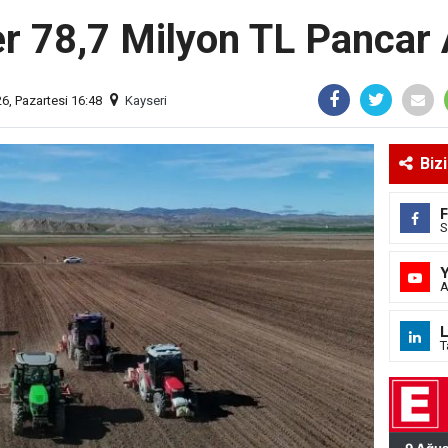
r 78,7 Milyon TL Pancar
6, Pazartesi 16:48
Kayseri
Biz
S
A
L
T