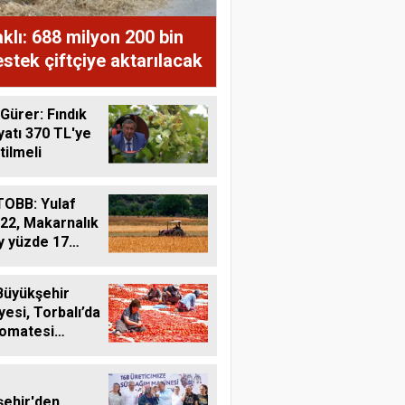
lı: 688 milyon 200 bin
stek çiftçiye aktarılacak
 Gürer: Fındık
iyatı 370 TL'ye
tilmeli
OBB: Yulaf
22, Makarnalık
y yüzde 17
Büyükşehir
yesi, Torbalı’da
domatesi
liyor
ehir'den