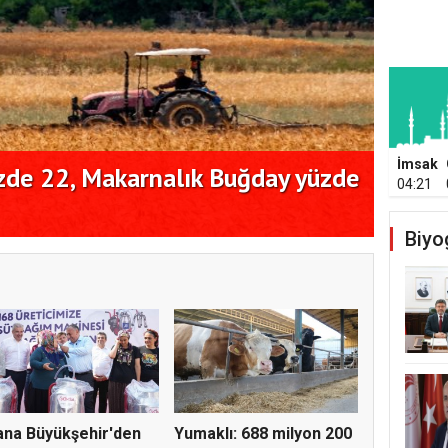
İmsak
de 22, Makarnalık Buğday yüzde
İngil
04:21
miyog
Biyo
na Büyükşehir'den
Yumaklı: 688 milyon 200