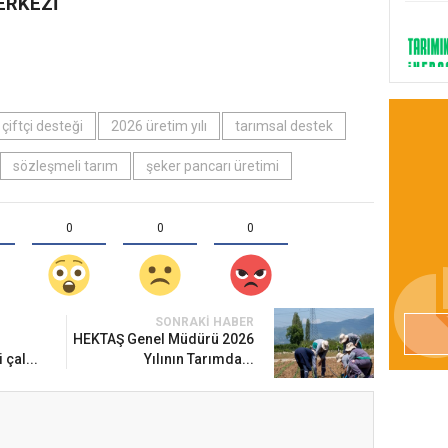
ERKEZİ
çiftçi desteği
2026 üretim yılı
tarımsal destek
sözleşmeli tarım
şeker pancarı üretimi
0
0
0
SONRAKI HABER
HEKTAŞ Genel Müdürü 2026
 çal...
Yılının Tarımda...