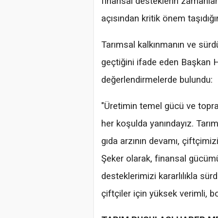
finansal desteklerin zamanlam
açısından kritik önem taşıdığın
Tarımsal kalkınmanın ve sürdür
geçtiğini ifade eden Başkan H
değerlendirmelerde bulundu:
"Üretimin temel gücü ve toprağ
her koşulda yanındayız. Tarıms
gıda arzının devamı, çiftçimi
Şeker olarak, finansal gücümüz
desteklerimizi kararlılıkla s
çiftçiler için yüksek verimli, 