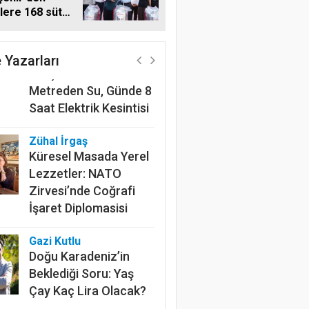
ilere 168 süt
Harun Göksel
 makinesi
220 Kilometrelik
Kanalın Sonundaki Acı
 Yazarları
Gerçek: Mardin'de 600
Metreden Su, Günde 8
Saat Elektrik Kesintisi
Zühal İrgaş
Küresel Masada Yerel
Lezzetler: NATO
Zirvesi’nde Coğrafi
İşaret Diplomasisi
Gazi Kutlu
Doğu Karadeniz’in
Beklediği Soru: Yaş
Çay Kaç Lira Olacak?