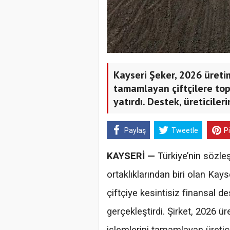
Kayseri Şeker, 2026 üreti
tamamlayan çiftçilere top
yatırdı. Destek, üreticiler
Paylaş
Tweetle
P
KAYSERİ —
Türkiye’nin sözle
ortaklıklarından biri olan Kays
çiftçiye kesintisiz finansal 
gerçekleştirdi. Şirket, 2026 ü