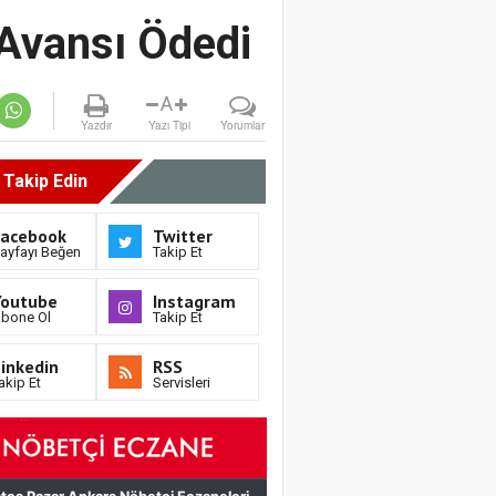
 Avansı Ödedi
A
Yazdır
Yazı Tipi
Yorumlar
i Takip Edin
Facebook
Twitter
ayfayı Beğen
Takip Et
Youtube
Instagram
bone Ol
Takip Et
inkedin
RSS
akip Et
Servisleri