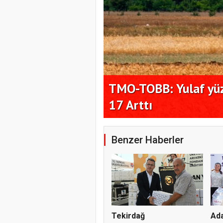
ilyondan 4,6
TMO-TOBB: Yulaf yüz
17 Arttı
Benzer Haberler
Tekirdağ
Ada