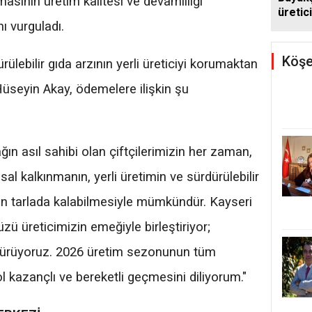
asının üretim kalitesi ve devamlılığı
üretic
ı vurguladı.
sağım
Köşe
ülebilir gıda arzının yerli üreticiyi korumaktan
üseyin Akay, ödemelere ilişkin şu
ın asıl sahibi olan çiftçilerimizin her zaman,
al kalkınmanın, yerli üretimin ve sürdürülebilir
zin tarlada kalabilmesiyle mümkündür. Kayseri
ü üreticimizin emeğiyle birleştiriyor;
ürdürüyoruz. 2026 üretim sezonunun tüm
bol kazançlı ve bereketli geçmesini diliyorum."