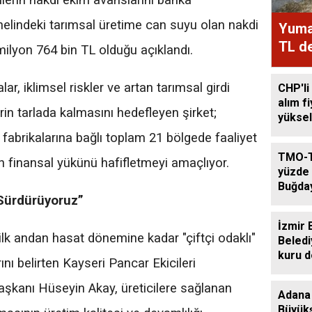
ilerin nakdi ekim avanslarını banka
nelindeki tarımsal üretime can suyu olan nakdi
Yumak
TL de
milyon 764 bin TL olduğu açıklandı.
, iklimsel riskler ve artan tarımsal girdi
CHP'li
alım f
erin tarlada kalmasını hedefleyen şirket;
yüksel
 fabrikalarına bağlı toplam 21 bölgede faaliyet
TMO-T
in finansal yükünü hafifletmeyi amaçlıyor.
yüzde 
Buğda
 Sürdürüyoruz”
Arttı
İzmir 
lk andan hasat dönemine kadar "çiftçi odaklı"
Beledi
kuru 
ını belirten Kayseri Pancar Ekicileri
destek
aşkanı Hüseyin Akay, üreticilere sağlanan
Adana
Büyükş