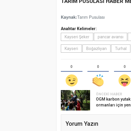
TARIM PUSULASI HABER M
Tarım Pusulası
Kaynak:
Anahtar Kelimeler:
Kayseri Şeker
pancar avansı
Kayseri
Boğazlıyan
Turhal
0
0
0
ÖNCEKI HABER
OGM karbon yutak
ormanları için yeni
Yorum Yazın