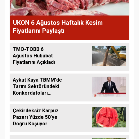
UKON 6 Ağustos Haftalık Kesim
Fiyatlarını Paylaştı
TMO-TOBB 6
Ağustos Hububat
Fiyatlarını Açıkladı
Aykut Kaya TBMM'de
Tarım Sektöründeki
Konkordatoları
Gündeme Taşıdı
Çekirdeksiz Karpuz
Pazarı Yüzde 50’ye
Doğru Koşuyor