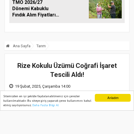
TMO 2026/27
Dönemi Kabuklu
Fındık Alım Fiyatlarını
Açıkladı
Ana Sayfa
Tarım
Rize Kokulu Üzümü Coğrafi İşaret
Tescili Aldı!
19 Şubat, 2025, Çarşamba 14:00
Sitemizden en iyi şekilde faydalanabilmeniz için çerezler
Anladım
kullanılmaktadır. Bu siteye giriş yaparak çerez kullanımını kabul
etmiş sayılıyorsunuz.
Daha Fazla Bilgi Al
Ana Sayfa
Web TV
Foto Galeri
Yazarlar