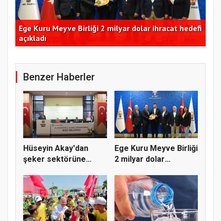
m
Ege Kuru Meyve Birliği 2 milyar dolar ihracat hedefi
Ant
açıkladı
de
Benzer Haberler
Hüseyin Akay'dan
Ege Kuru Meyve Birliği
şeker sektörüne
2 milyar dolar
yapısal çözü...
ihracat...