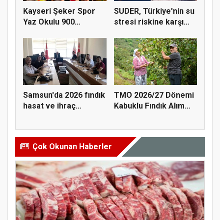
Kayseri Şeker Spor
SUDER, Türkiye'nin su
Yaz Okulu 900
stresi riskine karşı
öğrenciyle t...
ta...
Samsun'da 2026 fındık
TMO 2026/27 Dönemi
hasat ve ihraç
Kabuklu Fındık Alım
tarihler...
Fiyatl...
Çok Okunan Haberler