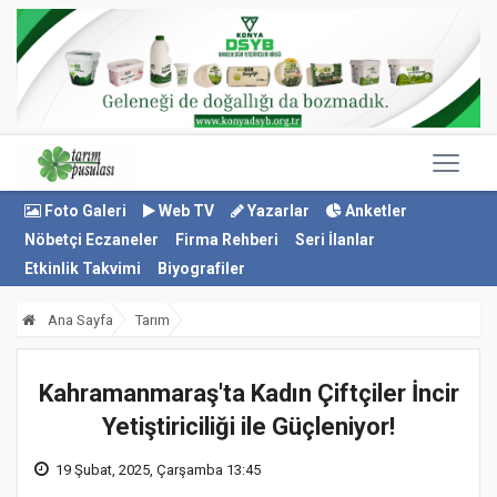
Foto Galeri
Web TV
Yazarlar
Anketler
Nöbetçi Eczaneler
Firma Rehberi
Seri İlanlar
Etkinlik Takvimi
Biyografiler
Ana Sayfa
Tarım
Kahramanmaraş'ta Kadın Çiftçiler İncir
Yetiştiriciliği ile Güçleniyor!
19 Şubat, 2025, Çarşamba 13:45