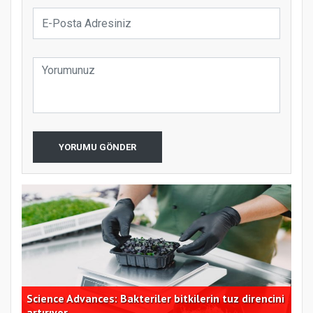
YORUMU GÖNDER
ı
Science Advances: Bakteriler bitkilerin tuz direncini
TÜS
artırıyor
bek