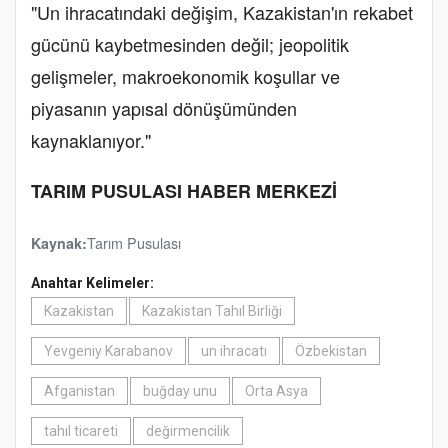
"Un ihracatındaki değişim, Kazakistan'ın rekabet
gücünü kaybetmesinden değil; jeopolitik
gelişmeler, makroekonomik koşullar ve
piyasanın yapısal dönüşümünden
kaynaklanıyor."
TARIM PUSULASI HABER MERKEZİ
Tarım Pusulası
Kaynak:
Anahtar Kelimeler:
Kazakistan
Kazakistan Tahıl Birliği
Yevgeniy Karabanov
un ihracatı
Özbekistan
Afganistan
buğday unu
Orta Asya
tahıl ticareti
değirmencilik