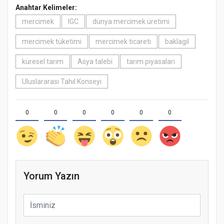
Anahtar Kelimeler:
mercimek
IGC
dünya mercimek üretimi
mercimek tüketimi
mercimek ticareti
baklagil
küresel tarım
Asya talebi
tarım piyasaları
Uluslararası Tahıl Konseyi
0
0
0
0
0
0
Yorum Yazın