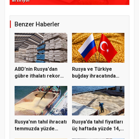
Benzer Haberler
ABD'nin Rusya'dan
Rusya ve Türkiye
gübre ithalatı rekor
buğday ihracatında
kırdı
yeni şart...
Rusya'nın tahıl ihracatı
Rusya’da tahıl fiyatları
temmuzda yüzde
üç haftada yüzde 14,...
37,6...