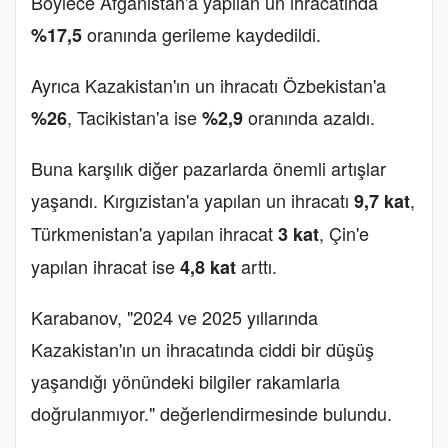
Böylece Afganistan'a yapılan un ihracatında
oranında gerileme kaydedildi.
%17,5
Ayrıca Kazakistan'ın un ihracatı Özbekistan'a
, Tacikistan'a ise
oranında azaldı.
%26
%2,9
Buna karşılık diğer pazarlarda önemli artışlar
yaşandı. Kırgızistan'a yapılan un ihracatı
,
9,7 kat
Türkmenistan'a yapılan ihracat
, Çin'e
3 kat
yapılan ihracat ise
arttı.
4,8 kat
Karabanov, "2024 ve 2025 yıllarında
Kazakistan'ın un ihracatında ciddi bir düşüş
yaşandığı yönündeki bilgiler rakamlarla
doğrulanmıyor." değerlendirmesinde bulundu.