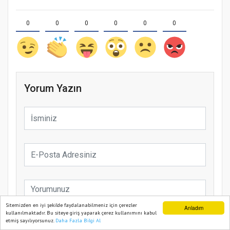
0
0
0
0
0
0
Yorum Yazın
Sitemizden en iyi şekilde faydalanabilmeniz için çerezler
Anladım
kullanılmaktadır. Bu siteye giriş yaparak çerez kullanımını kabul
etmiş sayılıyorsunuz.
Daha Fazla Bilgi Al
Ana Sayfa
Web TV
Foto Galeri
Yazarlar