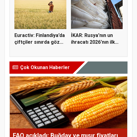
Euractiv: Finlandiya’da
İKAR: Rusya'nın un
çiftçiler sınırda göz...
ihracatı 2026'nın ilk
yarı...
Çok Okunan Haberler
FAO açıkladı: Buğday ve mısır fiyatları