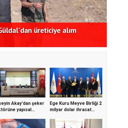
ldal'dan üreticiye alım
CHP'l
açıkl
eyin Akay'dan şeker
Ege Kuru Meyve Birliği 2
törüne yapısal
milyar dolar ihracat...
ü...