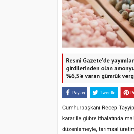
Resmi Gazete'de yayımlana
girdilerinden olan amony
%6,5'e varan gümrük vergi
Paylaş
Tweetle
P
Cumhurbaşkanı Recep Tayyip 
karar ile gübre ithalatında mali
düzenlemeyle, tarımsal üretim