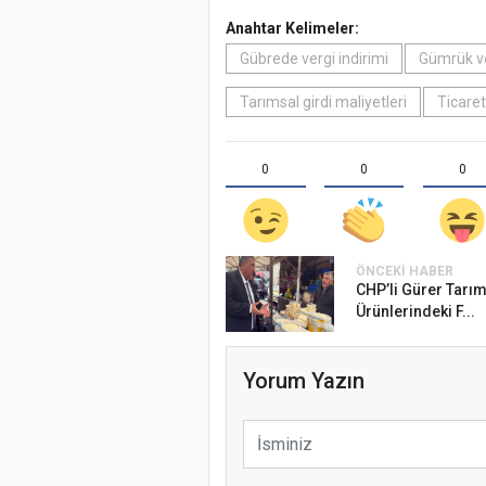
Anahtar Kelimeler:
Gübrede vergi indirimi
Gümrük ver
Tarımsal girdi maliyetleri
Ticaret
0
0
0
ÖNCEKI HABER
CHP’li Gürer Tarım
Ürünlerindeki F...
Yorum Yazın