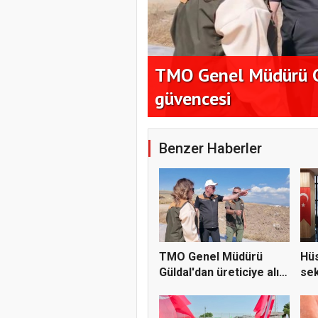
tek çiftçiye
TMO Genel Müdürü Gü
güvencesi
Benzer Haberler
TMO Genel Müdürü
Hüs
Güldal'dan üreticiye alım
sek
gü...
çöz