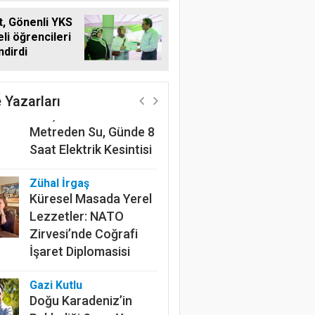
, Gönenli YKS
li öğrencileri
ndirdi
Harun Göksel
220 Kilometrelik
Kanalın Sonundaki Acı
 Yazarları
Gerçek: Mardin'de 600
Metreden Su, Günde 8
Saat Elektrik Kesintisi
Zühal İrgaş
Küresel Masada Yerel
Lezzetler: NATO
Zirvesi’nde Coğrafi
İşaret Diplomasisi
Gazi Kutlu
Doğu Karadeniz’in