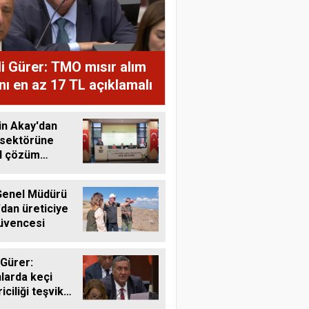
i Gürer: TMO mısır alım
ını en az 17 TL açıklamalı
in Akay'dan
 sektörüne
al çözüm
ı
enel Müdürü
'dan üreticiye
üvencesi
 Gürer:
larda keçi
riciliği teşvik
li