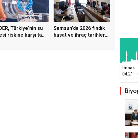
ER, Türkiye'nin su
Samsun'da 2026 fındık
esi riskine karşı ta...
hasat ve ihraç tarihler...
İmsak
04:21
Biyo