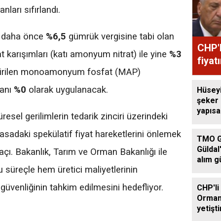
nları sıfırlandı.
; daha önce
%6,5
gümrük vergisine tabi olan
CHP'l
karışımları (katı amonyum nitrat) ile yine
%3
fiyat
ndirilen monoamonyum fosfat (MAP)
ranı
%0
olarak uygulanacak.
Hüsey
şeker
yapıs
resel gerilimlerin tedarik zinciri üzerindeki
çağrıs
yasadaki spekülatif fiyat hareketlerini önlemek
TMO G
Güldal
 açı. Bakanlık, Tarım ve Orman Bakanlığı ile
alım g
u süreçle hem üretici maliyetlerinin
üvenliğinin tahkim edilmesini hedefliyor.
CHP'li
Orman
yetişti
edilme