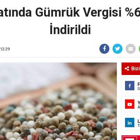
atında Gümrük Vergisi %6,
İndirildi
 12:29
Biz
S
A
L
T