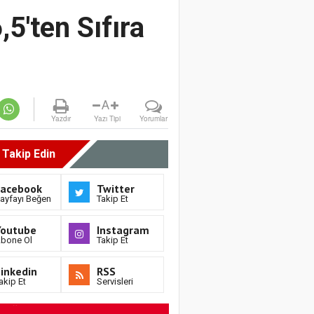
5'ten Sıfıra
A
Yazdır
Yazı Tipi
Yorumlar
i Takip Edin
Facebook
Twitter
ayfayı Beğen
Takip Et
Youtube
Instagram
bone Ol
Takip Et
inkedin
RSS
akip Et
Servisleri