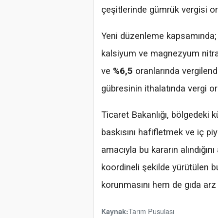
çeşitlerinde gümrük vergisi ora
Yeni düzenleme kapsamında
kalsiyum ve magnezyum nitrat 
ve
%6,5
oranlarında vergile
gübresinin ithalatında vergi o
Ticaret Bakanlığı, bölgedeki kü
baskısını hafifletmek ve iç pi
amacıyla bu kararın alındığını
koordineli şekilde yürütülen b
korunmasını hem de gıda arz g
Tarım Pusulası
Kaynak: