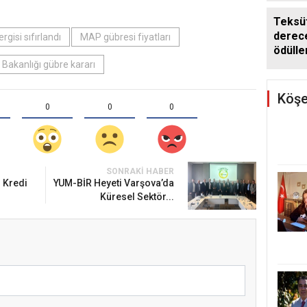
Teksüt
derece
gisi sıfırlandı
MAP gübresi fiyatları
ödülle
 Bakanlığı gübre kararı
Köşe
0
0
0
SONRAKI HABER
 Kredi
YUM-BİR Heyeti Varşova’da
Küresel Sektör...