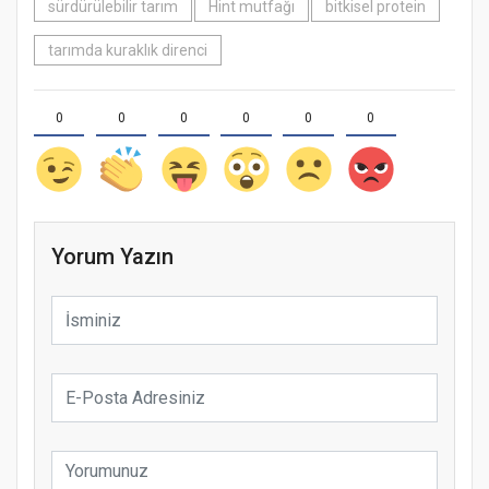
sürdürülebilir tarım
Hint mutfağı
bitkisel protein
tarımda kuraklık direnci
0
0
0
0
0
0
Yorum Yazın