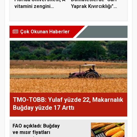
vitamini zengini
Yaprak Kıvırcıklığı"
doma...
Virüs...
Çok Okunan Haberler
TMO-TOBB: Yulaf yüzde 22, Makarnalık
Buğday yüzde 17 Arttı
FAO açıkladı: Buğday
ve mısır fiyatları