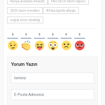
Kenya avokado ihracatı
FAO OECD tarım raporu
2025 tarım trendleri
Afrika lojistik altyapı
soğuk zincir eksikliği
0
0
0
0
0
0
Yorum Yazın