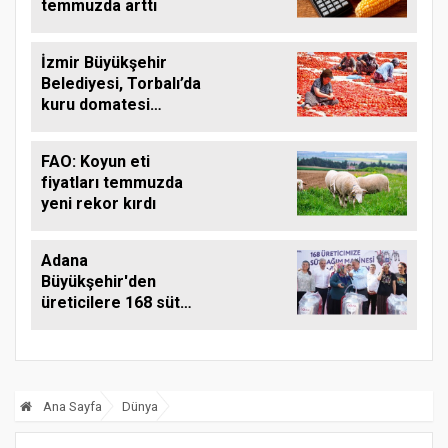
temmuzda arttı
İzmir Büyükşehir
Belediyesi, Torbalı’da
kuru domatesi
destekliyor
FAO: Koyun eti
fiyatları temmuzda
yeni rekor kırdı
Adana
Büyükşehir'den
üreticilere 168 süt
sağım makinesi
Ana Sayfa
Dünya