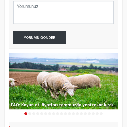
YORUMU GÖNDER
f
FAO
FAO: Koyun eti fiyatları temmuzda yeni rekor kırdı
yük