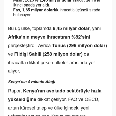
Mısır
, 2023’te
2,46 milyar dolar
ihracat geliriyle
ikinci sırada yer aldı.
Fas
,
1,65 milyar dolarlık
ihracatla üçüncü sırada
bulunuyor.
Bu üç ülke, toplamda
, yani
8,45 milyar dolar
Afrika’nın meyve ihracatının %82’sini
gerçekleştirdi. Ayrıca
Tunus (296 milyon dolar)
ve
da
Fildişi Sahili (258 milyon dolar)
ihracatta dikkat çeken ülkeler arasında yer
alıyor.
Kenya’nın Avokado Atağı
Rapor,
Kenya'nın avokado sektörüyle hızla
dikkat çekiyor. FAO ve OECD,
yükseldiğine
artan küresel talep ve ülke içindeki yeni
yatırımlar sayesinde Kenya’nın meyve