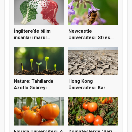
İngiltere’de bilim
Newcastle
insanları marul
Üniversitesi: Stres
yaprakları...
bombus arıların...
Nature: Tahıllarda
Hong Kong
Azotlu Gübreyi
Üniversitesi: Kar
Azaltacak K...
Kuraklığı Verimle...
Florida Üniversitesi, A
Domateslerde "Sarı