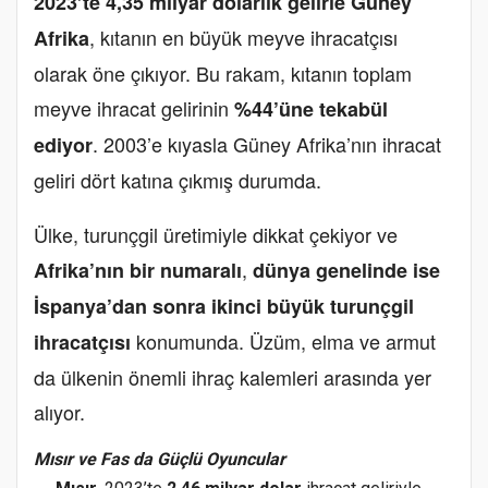
2023’te 4,35 milyar dolarlık gelirle Güney
, kıtanın en büyük meyve ihracatçısı
Afrika
olarak öne çıkıyor. Bu rakam, kıtanın toplam
meyve ihracat gelirinin
%44’üne tekabül
. 2003’e kıyasla Güney Afrika’nın ihracat
ediyor
geliri dört katına çıkmış durumda.
Ülke, turunçgil üretimiyle dikkat çekiyor ve
,
Afrika’nın bir numaralı
dünya genelinde ise
İspanya’dan sonra ikinci büyük turunçgil
konumunda. Üzüm, elma ve armut
ihracatçısı
da ülkenin önemli ihraç kalemleri arasında yer
alıyor.
Mısır ve Fas da Güçlü Oyuncular