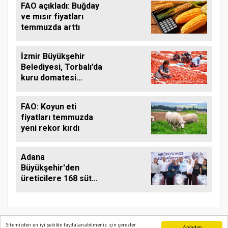
FAO açıkladı: Buğday
ve mısır fiyatları
temmuzda arttı
İzmir Büyükşehir
Belediyesi, Torbalı’da
kuru domatesi
destekliyor
FAO: Koyun eti
fiyatları temmuzda
yeni rekor kırdı
Adana
Büyükşehir'den
üreticilere 168 süt
sağım makinesi
Sitemizden en iyi şekilde faydalanabilmeniz için çerezler
Anladım