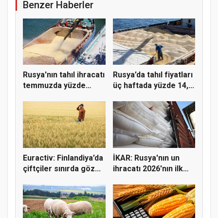
Benzer Haberler
Rusya'nın tahıl ihracatı
Rusya’da tahıl fiyatları
temmuzda yüzde
üç haftada yüzde 14,...
37,6...
Euractiv: Finlandiya’da
İKAR: Rusya'nın un
çiftçiler sınırda göz...
ihracatı 2026'nın ilk
yarı...