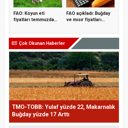
FAO: Koyun eti
FAO açıkladı: Buğday
fiyatları temmuzda
ve mısır fiyatları
yeni rekor...
temmu...
Çok Okunan Haberler
TMO-TOBB: Yulaf yüzde 22, Makarnalık
Buğday yüzde 17 Arttı