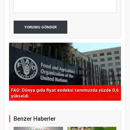
YORUMU GÖNDER
FAO: Dünya gıda fiyat endeksi temmuzda yüzde 0,6
Tra
dı
yükseldi
Bor
Benzer Haberler