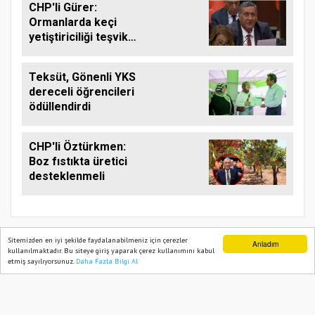
CHP'li Gürer:
Ormanlarda keçi
yetiştiriciliği teşvik
edilmeli
Teksüt, Gönenli YKS
dereceli öğrencileri
ödüllendirdi
CHP'li Öztürkmen:
Boz fıstıkta üretici
desteklenmeli
Sitemizden en iyi şekilde faydalanabilmeniz için çerezler
Anladım
kullanılmaktadır. Bu siteye giriş yaparak çerez kullanımını kabul
etmiş sayılıyorsunuz.
Daha Fazla Bilgi Al
Ana Sayfa
Web TV
Foto Galeri
Yazarlar
TARIM PUSULASI
Onemsoft
Haber Yazılımı
Künye
Gizlilik Politikası
Hizmet Şartları
Sitene Ekle
İletişim