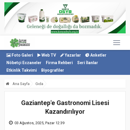
Foto Galeri
Web TV
Yazarlar
Anketler
Nöbetçi Eczaneler
Firma Rehberi
Seri İlanlar
Etkinlik Takvimi
Biyografiler
Ana Sayfa
Gıda
Gaziantep'e Gastronomi Lisesi
Kazandırılıyor
03 Ağustos, 2025, Pazar 12:39