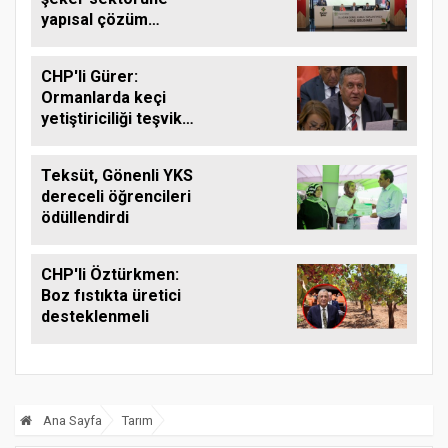
yapısal çözüm
çağrısı
CHP'li Gürer:
Ormanlarda keçi
yetiştiriciliği teşvik
edilmeli
Teksüt, Gönenli YKS
dereceli öğrencileri
ödüllendirdi
CHP'li Öztürkmen:
Boz fıstıkta üretici
desteklenmeli
Ana Sayfa
Tarım