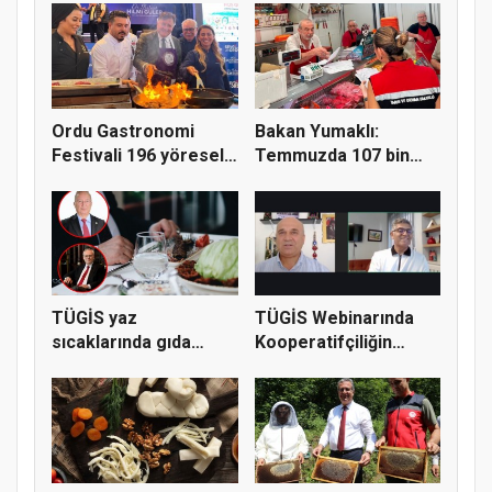
Ordu Gastronomi
Bakan Yumaklı:
Festivali 196 yöresel
Temmuzda 107 bin
lezzeti...
gıda denetimi...
TÜGİS yaz
TÜGİS Webinarında
sıcaklarında gıda
Kooperatifçiliğin
güvenliği için kr...
Stratejik...