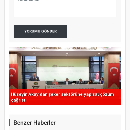
YORUMU GÖNDER
Hüseyin Akay'dan şeker sektörüne yapısal çözüm
Ege
çağrısı
açı
Benzer Haberler