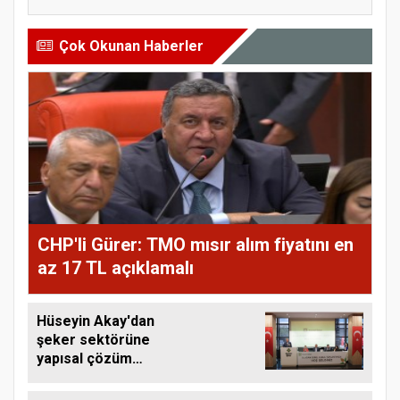
Çok Okunan Haberler
CHP'li Gürer: TMO mısır alım fiyatını en
az 17 TL açıklamalı
Hüseyin Akay'dan
şeker sektörüne
yapısal çözüm
çağrısı