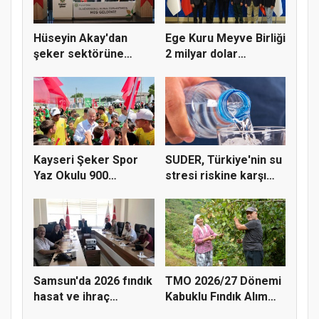
Hüseyin Akay'dan
Ege Kuru Meyve Birliği
şeker sektörüne
2 milyar dolar
yapısal çözü...
ihracat...
Kayseri Şeker Spor
SUDER, Türkiye'nin su
Yaz Okulu 900
stresi riskine karşı
öğrenciyle t...
ta...
Samsun'da 2026 fındık
TMO 2026/27 Dönemi
hasat ve ihraç
Kabuklu Fındık Alım
tarihler...
Fiyatl...