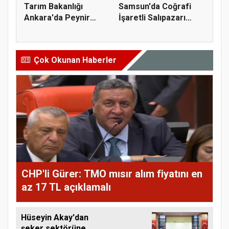
Tarım Bakanlığı
Samsun'da Coğrafi
Ankara'da Peynir
İşaretli Salıpazarı
Markasına Ce...
Kestane...
Çok Okunan Haberler
CHP'li Gürer: TMO mısır alım fiyatını en
az 17 TL açıklamalı
Hüseyin Akay'dan
şeker sektörüne