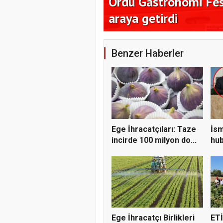
milyon dolar
Ordu Gastronomi Fest
araya getirdi
Benzer Haberler
Ege İhracatçıları: Taze
İsm
incirde 100 milyon do...
hub
öne
Ege İhracatçı Birlikleri
ETİ