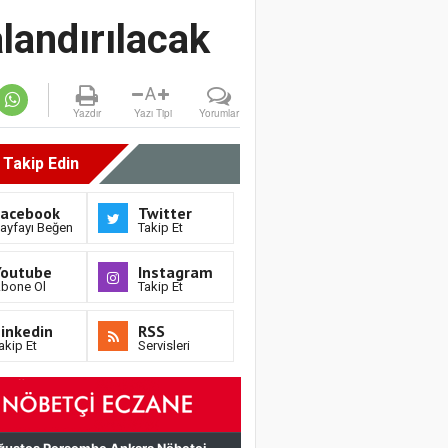
landırılacak
A
Yazdır
Yazı Tipi
Yorumlar
i Takip Edin
Facebook
Twitter
ayfayı Beğen
Takip Et
Youtube
Instagram
bone Ol
Takip Et
inkedin
RSS
akip Et
Servisleri