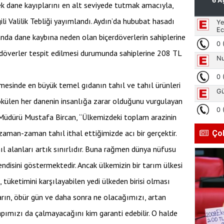
k dane kayıplarını en alt seviyede tutmak amacıyla,
ili Valilik Tebliği yayımlandı. Aydın’da hububat hasadı
anda dane kaybına neden olan biçerdöverlerin sahiplerine
döverler tespit edilmesi durumunda sahiplerine 208 TL
mesinde en büyük temel gıdanın tahıl ve tahıl ürünleri
ökülen her danenin insanlığa zarar olduğunu vurgulayan
 Müdürü Mustafa Bircan, “Ülkemizdeki toplam arazinin
 zaman-zaman tahıl ithal ettiğimizde acı bir gerçektir.
Ço
l alanları artık sınırlıdır. Buna rağmen dünya nüfusu
endisini göstermektedir. Ancak ülkemizin bir tarım ülkesi
 tüketimini karşılayabilen yedi ülkeden birisi olması
rın, öbür gün ve daha sonra ne olacağımızı, artan
apımızı da çalmayacağını kim garanti edebilir. O halde