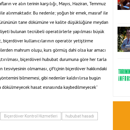
fların ve alın terinin karşılığı, Mayıs, Haziran, Temmuz
 ile alınmaktadır. Bu nedenle; yoğun bir emek, masraf ile
y ürününün tane dökümüne ve kalite düşüklüğüne meydan
iyeti bulunan tecrübeli operatörlerle yapılması büyük
biçerdöver kullanıcılarının operatör yetiştirme
gilerden mahrum oluşu, kurs görmüş dahi olsa kar amacı
ıştırılması, biçerdöveri hububat durumuna göre her tarla
n tesviyesinin olmaması, çiftçinin biçerdöver hakkındaki
 yöntemini bilmemesi, gibi nedenler kaldırılırsa bugün
ğa dökülmeyecek hasat esnasında kaybedilmeyecek”
Biçerdöver Kontrol Hizmetleri
hububat hasadı