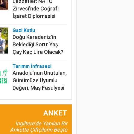
Lezzetler: NATO
Zirvesi’nde Coğrafi
İşaret Diplomasisi
Gazi Kutlu
Doğu Karadeniz’in
Beklediği Soru: Yaş
Çay Kaç Lira Olacak?
Tarımın İnfrasesi
Anadolu’nun Unutulan,
Günümüze Uyumlu
Değeri: Maş Fasulyesi
Prof.Dr. Bülent
Gülçubuk
ANKET
Şura Kararlarının
İnsan ve Kalkınma
İngiltere’de Yapılan Bir
Odaklı Olması da
Ankette Çiftçilerin Beşte