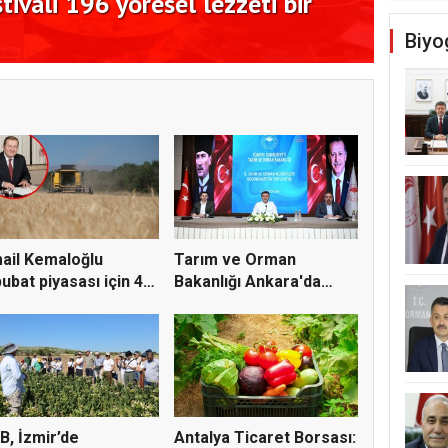
ivali 196 yöresel lezzeti bir
Kadim
11 ek
Biyo
ail Kemaloğlu
Tarım ve Orman
ubat piyasası için 4
Bakanlığı Ankara'da
r...
tarım sigo...
B, İzmir’de
Antalya Ticaret Borsası: