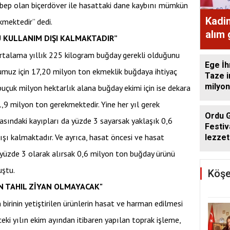
ebep olan biçerdöver ile hasattaki dane kaybını mümkün
Kadi
mektedir” dedi.
alım
 KULLANIM DIŞI KALMAKTADIR”
ekme
 ortalama yıllık 225 kilogram buğday gerekli olduğunu
Ege İh
umuz için 17,20 milyon ton ekmeklik buğdaya ihtiyaç
Taze i
milyon
 buçuk milyon hektarlık alana buğday ekimi için ise dekara
9 milyon ton gerekmektedir. Yine her yıl gerek
Ordu 
ındaki kayıpları da yüzde 3 sayarsak yaklaşık 0,6
Festiv
şı kalmaktadır. Ve ayrıca, hasat öncesi ve hasat
lezzet
getird
e yüzde 3 olarak alırsak 0,6 milyon ton buğday ürünü
uştu.
Köşe
ON TAHIL ZİYAN OLMAYACAK"
 birinin yetiştirilen ürünlerin hasat ve harman edilmesi
ceki yılın ekim ayından itibaren yapılan toprak işleme,