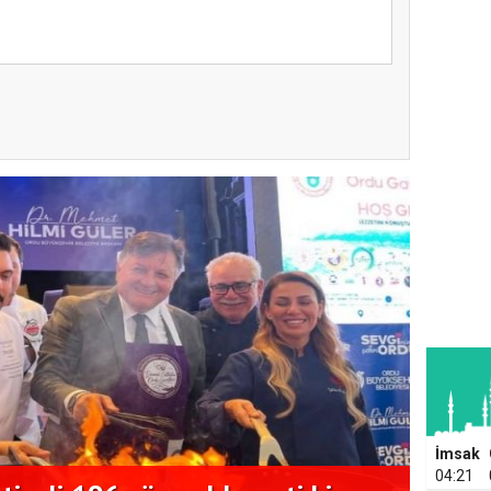
İmsak
04:21