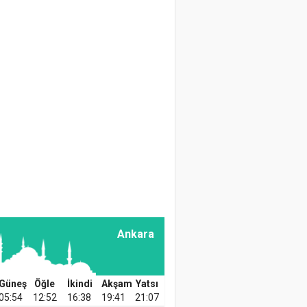
Bağcılık
Doç. Dr. Ali Vaiz
Garipoğlu
Kaba Yem
Muhafazasında
Alternatif Bir
Yaklaşım: Mikrobiyel
Preparatların
Kullanılması
Prof. Dr. Hüseyin
KARATAŞ
Üzümün İnsan
Ankara
Beslenmesindeki
Önemi
Güneş
Öğle
İkindi
Akşam
Yatsı
Prof. Dr. Mikdat Şimşek
05:54
12:52
16:38
19:41
21:07
Sağlıklı Bir Yaşam İçin