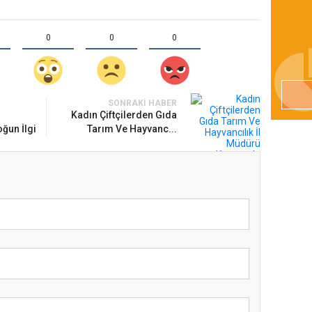
0
0
0
SONRAKI HABER
Kadın Çiftçilerden Gıda
ğun İlgi
Tarım Ve Hayvanc...