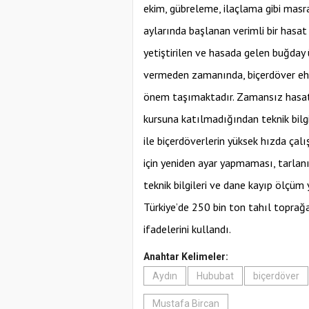
ekim, gübreleme, ilaçlama gibi masra
aylarında başlanan verimli bir hasat
yetiştirilen ve hasada gelen buğda
vermeden zamanında, biçerdöver ehl
önem taşımaktadır. Zamansız hasat, 
kursuna katılmadığından teknik bil
ile biçerdöverlerin yüksek hızda çal
için yeniden ayar yapmaması, tarlanı
teknik bilgileri ve dane kayıp ölçüm
Türkiye’de 250 bin ton tahıl topra
ifadelerini kullandı.
Anahtar Kelimeler:
Aydın
Hububat
biçerdöver
Mustafa Bircan