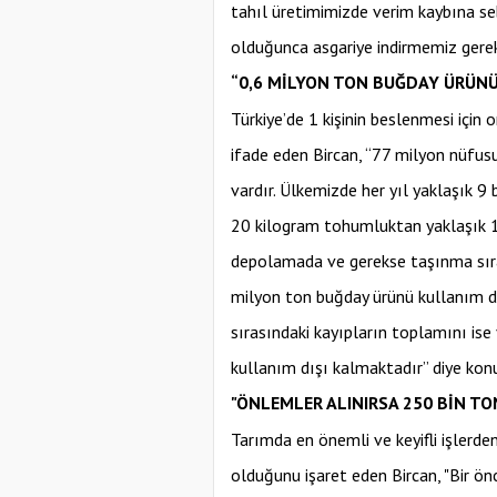
tahıl üretimimizde verim kaybına s
olduğunca asgariye indirmemiz gerek
“0,6 MİLYON TON BUĞDAY ÜRÜNÜ
Türkiye’de 1 kişinin beslenmesi için
ifade eden Bircan, “77 milyon nüfus
vardır. Ülkemizde her yıl yaklaşık 9
20 kilogram tohumluktan yaklaşık 1,
depolamada ve gerekse taşınma sıras
milyon ton buğday ürünü kullanım dı
sırasındaki kayıpların toplamını is
kullanım dışı kalmaktadır” diye kon
"ÖNLEMLER ALINIRSA 250 BİN T
Tarımda en önemli ve keyifli işlerden
olduğunu işaret eden Bircan, "Bir ön