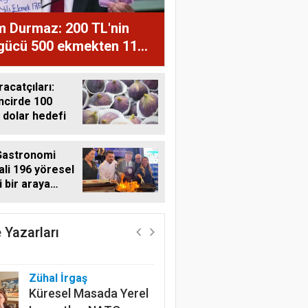
m Durmaz: 200 TL'nin
 gücü 500 ekmekten 11
ğe düştü
racatçıları:
ncirde 100
 dolar hedefi
Gastronomi
ali 196 yöresel
i bir araya
Harun Göksel
i
Geleceğin Pamuğu:
Doğal, İzlenebilir ve
 Yazarları
Sürdürülebilir
Zühal İrgaş
Küresel Masada Yerel