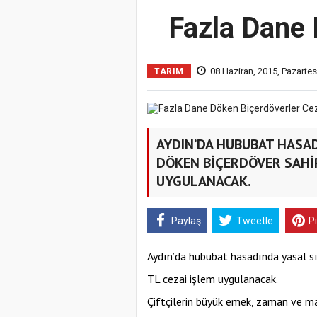
Fazla Dane 
08 Haziran, 2015, Pazartes
TARIM
AYDIN’DA HUBUBAT HASA
DÖKEN BİÇERDÖVER SAHİP
UYGULANACAK.
Paylaş
Tweetle
P
Aydın’da hububat hasadında yasal sı
TL cezai işlem uygulanacak.
Çiftçilerin büyük emek, zaman ve mas