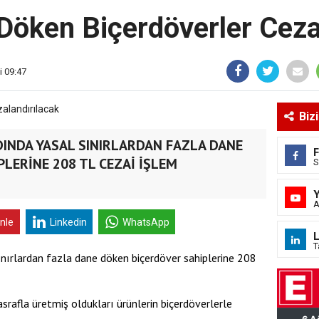
Döken Biçerdöverler Ceza
i 09:47
Biz
DINDA YASAL SINIRLARDAN FAZLA DANE
LERİNE 208 TL CEZAİ İŞLEM
S
A
inle
Linkedin
WhatsApp
L
T
nırlardan fazla dane döken biçerdöver sahiplerine 208
rafla üretmiş oldukları ürünlerin biçerdöverlerle