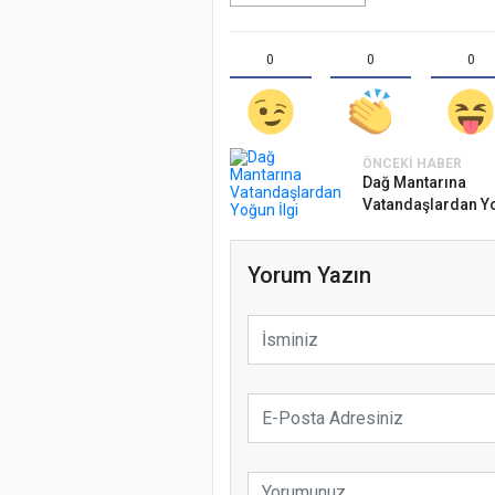
0
0
0
ÖNCEKI HABER
Dağ Mantarına
Vatandaşlardan Yo
Yorum Yazın