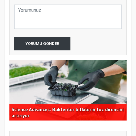
YORUMU GÖNDER
ı
Science Advances: Bakteriler bitkilerin tuz direncini
TÜS
artırıyor
bek