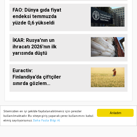
FAO: Dünya gıda fiyat
endeksi temmuzda
yüzde 0,6 yükseldi
İKAR: Rusya'nın un
ihracatı 2026'nın ilk
yarısında düştü
Euractiv:
Finlandiya’da çiftçiler
sınırda gözlem
yapıyor
Sitemizden en iyi şekilde faydalanabilmeniz için çerezler
Anladım
kullanılmaktadır. Bu siteye giriş yaparak çerez kullanımını kabul
etmiş sayılıyorsunuz.
Daha Fazla Bilgi Al
Ana Sayfa
Web TV
Foto Galeri
Yazarlar
TARIM PUSULASI
Onemsoft
Haber Yazılımı