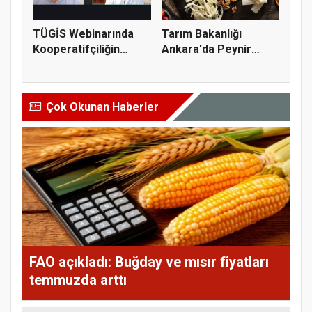
TÜGİS Webinarında
Tarım Bakanlığı
Kooperatifçiliğin
Ankara'da Peynir
Stratejik...
Markasına Ce...
Çok Okunan Haberler
FAO açıkladı: Buğday ve mısır fiyatları
temmuzda arttı