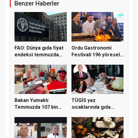
Benzer Haberler
FAO: Dünya gıda fiyat
Ordu Gastronomi
endeksi temmuzda
Festivali 196 yöresel
yüzde...
lezzeti...
Bakan Yumaklı:
TÜGİS yaz
Temmuzda 107 bin
sıcaklarında gıda
gıda denetimi...
güvenliği için kr...