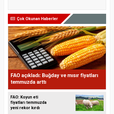
ihracat...
öğrenciyle t...
Çok Okunan Haberler
FAO açıkladı: Buğday ve mısır fiyatları
temmuzda arttı
FAO: Koyun eti
fiyatları temmuzda
yeni rekor kırdı