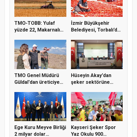
TMO-TOBB: Yulaf
İzmir Büyükşehir
yüzde 22, Makarnalık
Belediyesi, Torbalı’da
Buğday y...
kuru...
TMO Genel Müdürü
Hüseyin Akay'dan
Güldal'dan üreticiye
şeker sektörüne
alım gü...
yapısal çözü...
Ege Kuru Meyve Birliği
Kayseri Şeker Spor
2 milyar dolar
Yaz Okulu 900