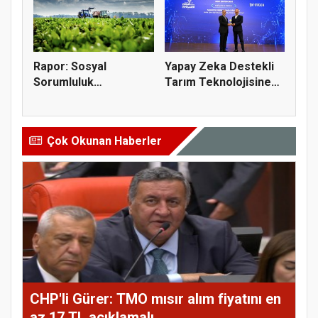
Rapor: Sosyal
Yapay Zeka Destekli
Sorumluluk
Tarım Teknolojisine
Projelerinin Yüzde 6...
Verim...
Çok Okunan Haberler
CHP'li Gürer: TMO mısır alım fiyatını en
az 17 TL açıklamalı