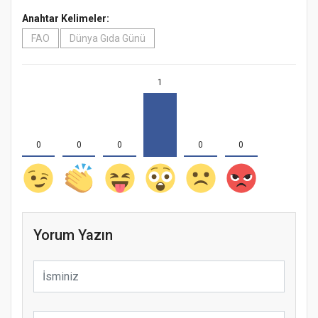
Anahtar Kelimeler:
FAO
Dünya Gıda Günü
1
0
0
0
0
0
Yorum Yazın