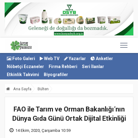
Foto Galeri
Web TV
Yazarlar
Anketler
Nöbetçi Eczaneler
Firma Rehberi
Seri İlanlar
Etkinlik Takvimi
Biyografiler
Ana Sayfa
Bülten
FAO ile Tarım ve Orman Bakanlığı’nın
Dünya Gıda Günü Ortak Dijital Etkinliği
14 Ekim, 2020, Çarşamba 10:59