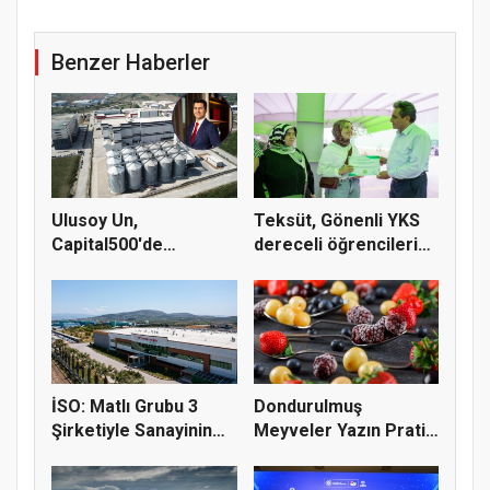
Benzer Haberler
Ulusoy Un,
Teksüt, Gönenli YKS
Capital500'de
dereceli öğrencileri
Türkiye'nin 83. şirk...
ödül...
İSO: Matlı Grubu 3
Dondurulmuş
Şirketiyle Sanayinin
Meyveler Yazın Pratik
Devle...
Tüketim Seç...