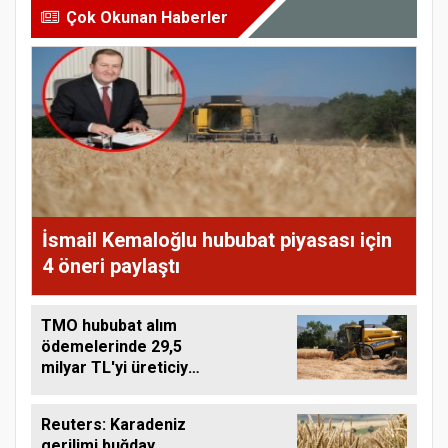
Çok Okunan Haberler
İsmail Kemaloğlu hububat piyasası için
4 öneri paylaştı
TMO hububat alım
ödemelerinde 29,5
milyar TL'yi üreticiye
aktardı
Reuters: Karadeniz
gerilimi buğday