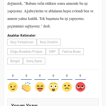
değinerek, "Babam vefat ettikten sonra annemle bu işi
yapıyoruz. Ağabeylerim ve ablalarım hepsi evlendi ben ve
annem yalnız kaldık. Tek başımıza bu işi yapıyoruz,
geçimimizi sağlıyoruz." dedi.
Anahtar Kelimeler:
Keçi Yetiştiricisi
Keçi Üretimi
Doğu Anadolu Projesi
DAP
Fatma Anan
Bingöl
Genç İlçesi
0
0
0
0
0
0
Yorum Yazın