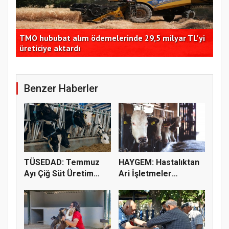
i
TMO hububat alım ödemelerinde 29,5 milyar TL'yi
İsm
üreticiye aktardı
pay
Benzer Haberler
TÜSEDAD: Temmuz
HAYGEM: Hastalıktan
Ayı Çiğ Süt Üretim
Ari İşletmeler
Maliyeti 2...
Üreticiye...