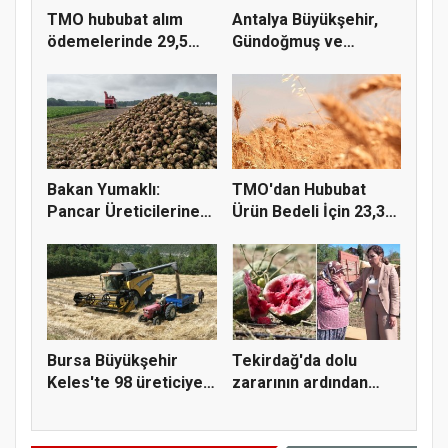
TMO hububat alım
Antalya Büyükşehir,
ödemelerinde 29,5
Gündoğmuş ve
milyar TL'...
İbradı'nda a...
Bakan Yumaklı:
TMO'dan Hububat
Pancar Üreticilerine
Ürün Bedeli İçin 23,3
991 Milyo...
Milyar...
Bursa Büyükşehir
Tekirdağ'da dolu
Keles'te 98 üreticiye
zararının ardından
hasat...
Yüceer'de...