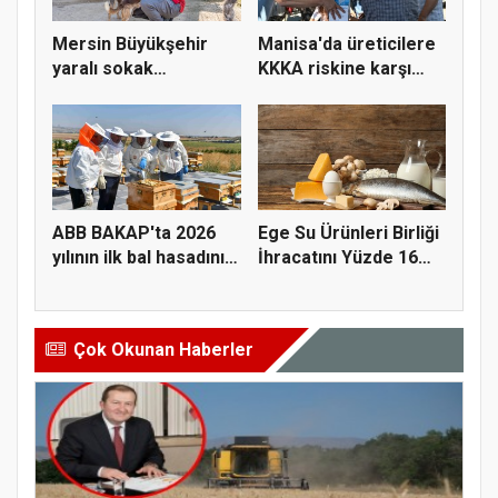
Mersin Büyükşehir
Manisa'da üreticilere
yaralı sokak
KKKA riskine karşı
hayvanlarını y...
para...
ABB BAKAP'ta 2026
Ege Su Ürünleri Birliği
yılının ilk bal hasadını
İhracatını Yüzde 16
ge...
A...
Çok Okunan Haberler