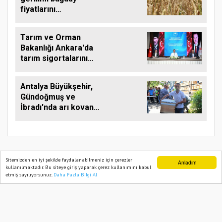
fiyatlarını
yükseltebilir
Tarım ve Orman
Bakanlığı Ankara'da
tarım sigortalarını
görüştü
Antalya Büyükşehir,
Gündoğmuş ve
İbradı'nda arı kovanı
desteği
Sitemizden en iyi şekilde faydalanabilmeniz için çerezler
Anladım
kullanılmaktadır. Bu siteye giriş yaparak çerez kullanımını kabul
TARIM PUSULASI
etmiş sayılıyorsunuz.
Daha Fazla Bilgi Al
Ana Sayfa
Web TV
Foto Galeri
Yazarlar
Onemsoft
Haber Yazılımı
Künye
Gizlilik Politikası
Hizmet Şartları
Sitene Ekle
İletişim