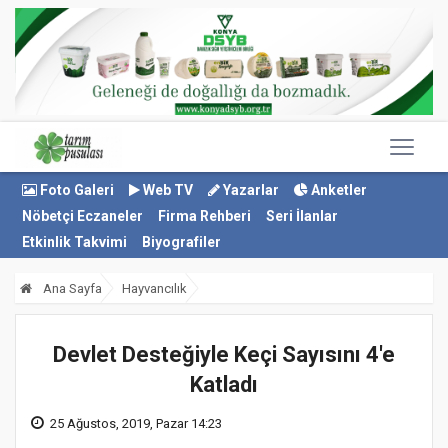
Foto Galeri
Web TV
Yazarlar
Anketler
Nöbetçi Eczaneler
Firma Rehberi
Seri İlanlar
Etkinlik Takvimi
Biyografiler
Ana Sayfa
Hayvancılık
Devlet Desteğiyle Keçi Sayısını 4'e
Katladı
25 Ağustos, 2019, Pazar 14:23