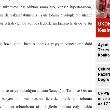
onu tüketmeye başladıktan sonra MS, kanser, hipertansiyon,
na da yakalanabilirsiniz. Yani tohum biyolojik bir silahtır
iyeti devleti bu konuda tedbirlerini fazlasıyla alıyor ve bu
UKON
Kesim
ı bozduğunu, hatta o toprakta yaşayan solucanların dahi
Aykut
Tarım
Konkor
Günde
Çekird
Pazarı
Doğru
humu ve maya topladığını anlatan Saraçoğlu, Tarım ve Orman
CHP'li
a isteyen tüm vatandaşlara ücretsiz olarak ata tohumu
mısır a
az 17 
ek bu ata tohumlarını alan kişilerin bunlara çoğaltmakla