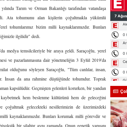
0 yılında Tarım ve Orman Bakanlığı tarafından vatandaşa
ledi. Ata tohumunu alan kişilerin çoğaltmakla yükümlü
rel tohumlarımız bizim milli kaynaklarımızdır. Bunları
ğimizle ilgilidir" dedi.
da medya temsilcileriyle bir araya geldi. Saraçoğlu, yerel
tilmesi ve pazarlanmasına dair yönetmeliğin 3 Eylül 2019'da
 milat olduğunu söyleyen Saraçoğlu, "Tüm canlılar, insan,
ır. İnsan da ana rahmine düştüğünde tohumdur. Toprak
aman kapsülüdür. Geçmişten gelenleri korurken, bir yandan
Ço
u kaybetmek hem beslenme kültürünü hem de geleceğini
 çoğaltmak gelecekteki nesillerimizin de üzerimizdeki
 milli kaynaklarımızdır. Bunları korumak milli görevdir ve
 biyolojik bir silahtır aynı zamanda. Onun genetik yapısını