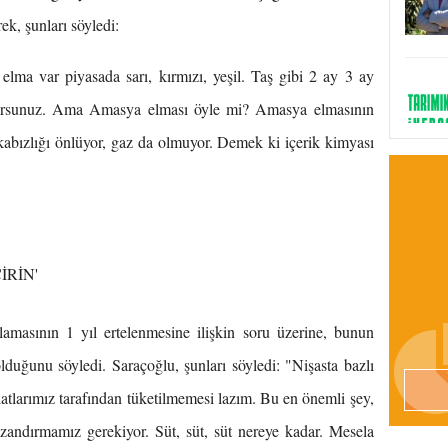
k, şunları söyledi:
elma var piyasada sarı, kırmızı, yeşil. Taş gibi 2 ay 3 ay
yorsunuz. Ama Amasya elması öyle mi? Amasya elmasının
 kabızlığı önlüyor, gaz da olmuyor. Demek ki içerik kimyası
İRİN'
lamasının 1 yıl ertelenmesine ilişkin soru üzerine, bunun
duğunu söyledi. Saraçoğlu, şunları söyledi: "Nişasta bazlı
vlatlarımız tarafından tüketilmemesi lazım. Bu en önemli şey,
kazandırmamız gerekiyor. Süt, süt, süt nereye kadar. Mesela