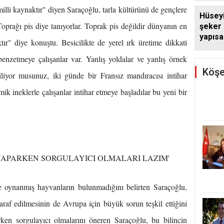
illi kaynaktır" diyen Saraçoğlu, tarla kültürünü de gençlere
Hüsey
oprağı pis diye tanıyorlar. Toprak pis değildir dünyanın en
şeker
yapıs
aktır" diye konuştu. Besicilikte de yerel ırk üretime dikkati
çağrıs
enzetmeye çalışanlar var. Yanlış yoldalar ve yanlış örnek
Köşe
biliyor musunuz, iki günde bir Fransız mandıracısı intihar
k ineklerle çalışanlar intihar etmeye başladılar bu yeni bir
YAPARKEN SORGULAYICI OLMALARI LAZIM'
le oynanmış hayvanların bulunmadığını belirten Saraçoğlu,
araf edilmesinin de Avrupa için büyük sorun teşkil ettiğini
arken sorgulayıcı olmalarını öneren Saraçoğlu, bu bilincin