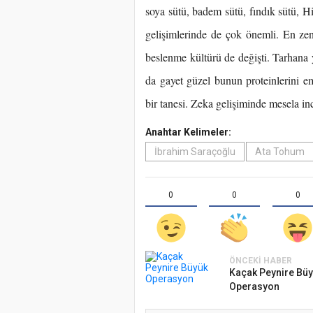
soya sütü, badem sütü, fındık sütü, H
gelişimlerinde de çok önemli. En ze
beslenme kültürü de değişti. Tarhana 
da gayet güzel bunun proteinlerini e
bir tanesi. Zeka gelişiminde mesela inc
Anahtar Kelimeler:
İbrahim Saraçoğlu
Ata Tohum
0
0
0
ÖNCEKI HABER
Kaçak Peynire Bü
Operasyon