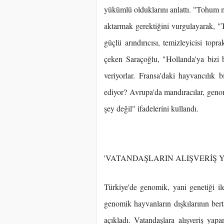
yükümlü olduklarını anlattı. "Tohum m
aktarmak gerektiğini vurgulayarak, "T
güçlü arındırıcısı, temizleyicisi topr
çeken Saraçoğlu, "Hollanda'ya bizi b
veriyorlar. Fransa'daki hayvancılık 
ediyor? Avrupa'da mandıracılar, genomi
şey değil" ifadelerini kullandı.
'VATANDAŞLARIN ALIŞVERİŞ 
Türkiye'de genomik, yani genetiği i
genomik hayvanların dışkılarının bert
açıkladı. Vatandaşlara alışveriş yap