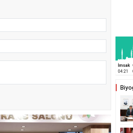
İmsak
04:21
Biyo