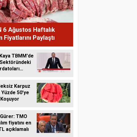
 6 Ağustos Haftalık
 Fiyatlarını Paylaştı
 Kaya TBMM'de
 Sektöründeki
datoları
me Taşıdı
eksiz Karpuz
 Yüzde 50’ye
 Koşuyor
 Gürer: TMO
lım fiyatını en
TL açıklamalı