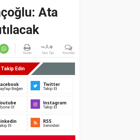
çoğlu: Ata
tılacak
A
Yazdır
Yazı Tipi
Yorumlar
i Takip Edin
Facebook
Twitter
ayfayı Beğen
Takip Et
Youtube
Instagram
bone Ol
Takip Et
inkedin
RSS
akip Et
Servisleri