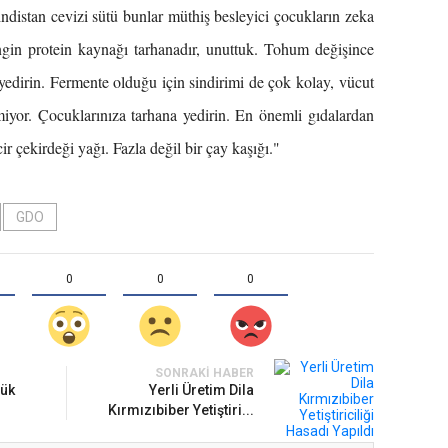
indistan cevizi sütü bunlar müthiş besleyici çocukların zeka
ngin protein kaynağı tarhanadır, unuttuk. Tohum değişince
yedirin. Fermente olduğu için sindirimi de çok kolay, vücut
miyor. Çocuklarınıza tarhana yedirin. En önemli gıdalardan
ir çekirdeği yağı. Fazla değil bir çay kaşığı."
GDO
0
0
0
SONRAKI HABER
yük
Yerli Üretim Dila
Kırmızıbiber Yetiştiri...