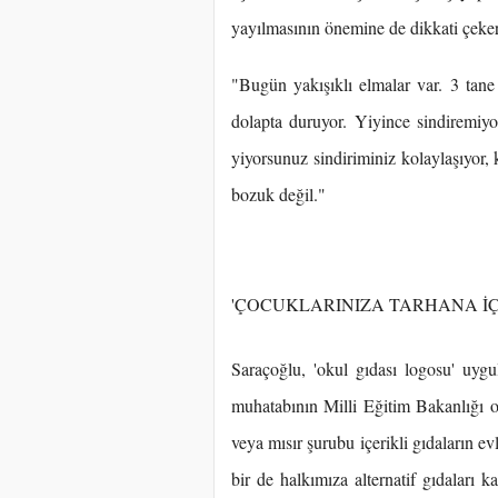
yayılmasının önemine de dikkati çekere
"Bugün yakışıklı elmalar var. 3 tane 
dolapta duruyor. Yiyince sindiremi
yiyorsunuz sindiriminiz kolaylaşıyor,
bozuk değil."
'ÇOCUKLARINIZA TARHANA İÇ
Saraçoğlu, 'okul gıdası logosu' uygu
muhatabının Milli Eğitim Bakanlığı ol
veya mısır şurubu içerikli gıdaların e
bir de halkımıza alternatif gıdaları 