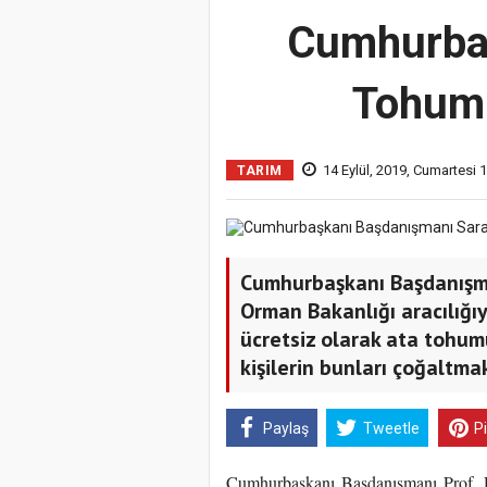
Cumhurbaş
Tohuml
14 Eylül, 2019, Cumartesi 
TARIM
Cumhurbaşkanı Başdanışman
Orman Bakanlığı aracılığı
ücretsiz olarak ata tohum
kişilerin bunları çoğaltma
Paylaş
Tweetle
P
Cumhurbaşkanı Başdanışmanı Prof. D