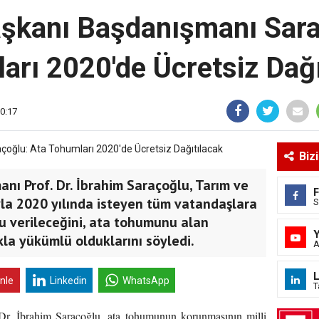
kanı Başdanışmanı Sara
arı 2020'de Ücretsiz Dağı
10:17
Biz
ı Prof. Dr. İbrahim Saraçoğlu, Tarım ve
yla 2020 yılında isteyen tüm vatandaşlara
S
u verileceğini, ata tohumunu alan
kla yükümlü olduklarını söyledi.
A
L
inle
Linkedin
WhatsApp
T
r. İbrahim Saraçoğlu, ata tohumunun korunmasının milli