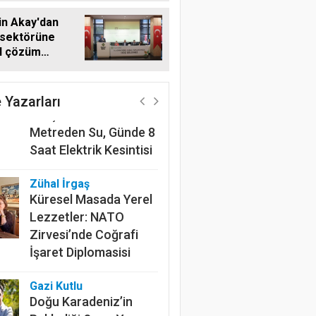
in Akay'dan
 sektörüne
al çözüm
Harun Göksel
ı
220 Kilometrelik
Kanalın Sonundaki Acı
 Yazarları
Gerçek: Mardin'de 600
Metreden Su, Günde 8
Saat Elektrik Kesintisi
Zühal İrgaş
Küresel Masada Yerel
Lezzetler: NATO
Zirvesi’nde Coğrafi
İşaret Diplomasisi
Gazi Kutlu
Doğu Karadeniz’in