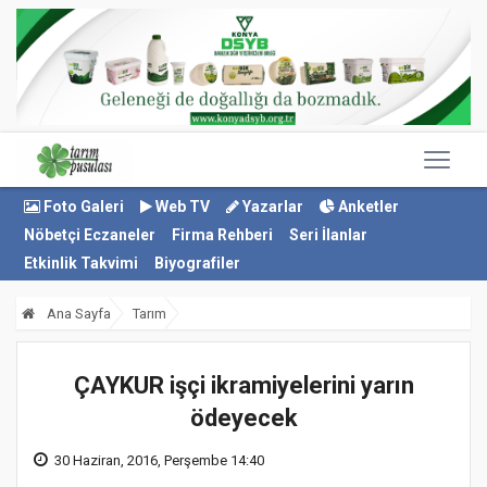
Foto Galeri
Web TV
Yazarlar
Anketler
Nöbetçi Eczaneler
Firma Rehberi
Seri İlanlar
Etkinlik Takvimi
Biyografiler
Ana Sayfa
Tarım
ÇAYKUR işçi ikramiyelerini yarın
ödeyecek
30 Haziran, 2016, Perşembe 14:40