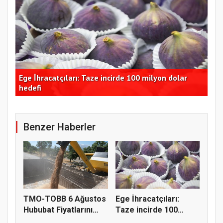
Ege İhracatçıları: Taze incirde 100 milyon dolar
Ord
dı
hedefi
ara
Benzer Haberler
TMO-TOBB 6 Ağustos
Ege İhracatçıları:
Hububat Fiyatlarını
Taze incirde 100
Açıkla...
milyon do...