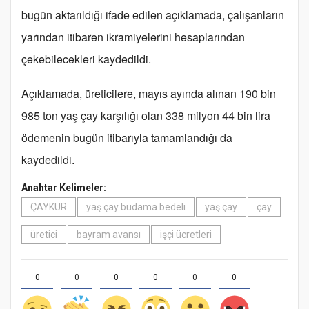
bugün aktarıldığı ifade edilen açıklamada, çalışanların
yarından itibaren ikramiyelerini hesaplarından
çekebilecekleri kaydedildi.
Açıklamada, üreticilere, mayıs ayında alınan 190 bin
985 ton yaş çay karşılığı olan 338 milyon 44 bin lira
ödemenin bugün itibarıyla tamamlandığı da
kaydedildi.
Anahtar Kelimeler:
ÇAYKUR
yaş çay budama bedeli
yaş çay
çay
üretici
bayram avansı
işçi ücretleri
0
0
0
0
0
0