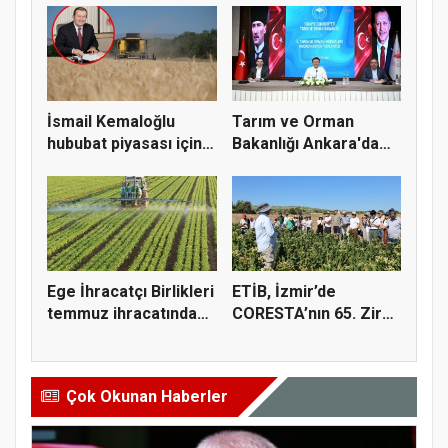
İsmail Kemaloğlu
Tarım ve Orman
hububat piyasası için 4
Bakanlığı Ankara'da
öner...
tarım sigo...
Ege İhracatçı Birlikleri
ETİB, İzmir’de
temmuz ihracatında
CORESTA’nın 65. Zirai
t...
Kimyasal...
Çok Okunan Haberler