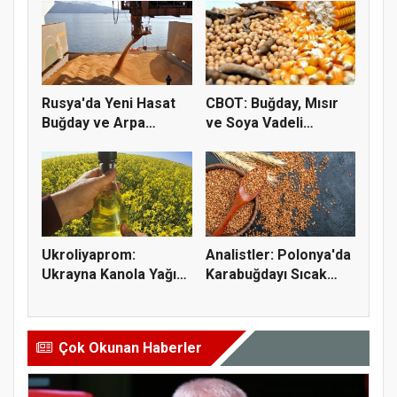
Rusya'da Yeni Hasat
CBOT: Buğday, Mısır
Buğday ve Arpa
ve Soya Vadeli
Fiyatların...
İşlemleri...
Ukroliyaprom:
Analistler: Polonya'da
Ukrayna Kanola Yağı
Karabuğdayı Sıcak
İhracatı 2,...
Hava...
Çok Okunan Haberler