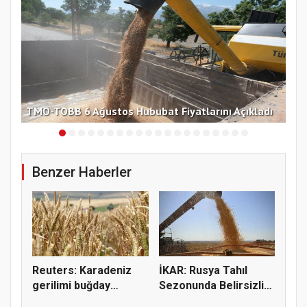
Ege
TMO-TOBB 6 Ağustos Hububat Fiyatlarını Açıkladı
hed
Benzer Haberler
Reuters: Karadeniz
İKAR: Rusya Tahıl
gerilimi buğday
Sezonunda Belirsizlik
fiyatların...
ve Ri...