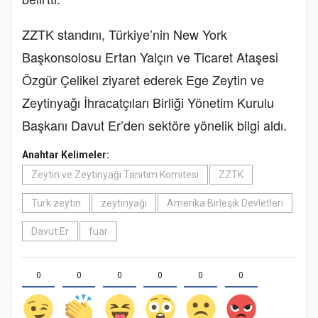
ZZTK standını, Türkiye’nin New York
Başkonsolosu Ertan Yalçın ve Ticaret Ataşesi
Özgür Çelikel ziyaret ederek Ege Zeytin ve
Zeytinyağı İhracatçıları Birliği Yönetim Kurulu
Başkanı Davut Er’den sektöre yönelik bilgi aldı.
Anahtar Kelimeler:
Zeytin ve Zeytinyağı Tanıtım Komitesi
ZZTK
Türk zeytin
zeytinyağı
Amerika Birleşik Devletleri
Davut Er
fuar
0
0
0
0
0
0