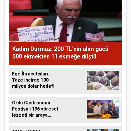
Kadim Durmaz: 200 TL'nin alım gücü
500 ekmekten 11 ekmeğe düştü
Ege İhracatçıları:
Taze incirde 100
milyon dolar hedefi
Ordu Gastronomi
Festivali 196 yöresel
lezzeti bir araya
getirdi