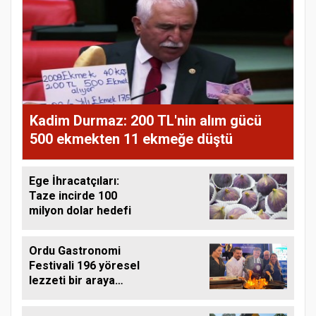
Kadim Durmaz: 200 TL'nin alım gücü
500 ekmekten 11 ekmeğe düştü
Ege İhracatçıları:
Taze incirde 100
milyon dolar hedefi
Ordu Gastronomi
Festivali 196 yöresel
lezzeti bir araya
getirdi