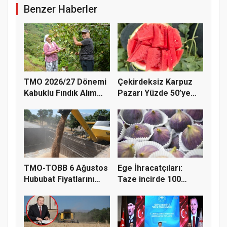
Benzer Haberler
TMO 2026/27 Dönemi
Çekirdeksiz Karpuz
Kabuklu Fındık Alım
Pazarı Yüzde 50’ye
Fiyatl...
Doğru K...
TMO-TOBB 6 Ağustos
Ege İhracatçıları:
Hububat Fiyatlarını
Taze incirde 100
Açıkla...
milyon do...