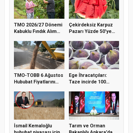
TMO 2026/27 Dönemi
Çekirdeksiz Karpuz
Kabuklu Fındık Alım
Pazarı Yüzde 50’ye
Fiyatl...
Doğru K...
TMO-TOBB 6 Ağustos
Ege İhracatçıları:
Hububat Fiyatlarını
Taze incirde 100
Açıkla...
milyon do...
İsmail Kemaloğlu
Tarım ve Orman
hububat piyasası için 4
Bakanlığı Ankara'da