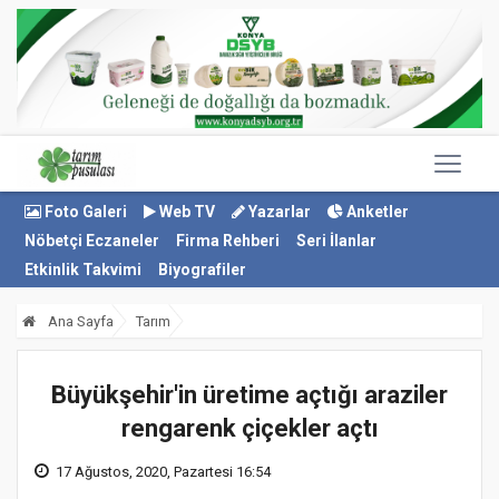
Foto Galeri
Web TV
Yazarlar
Anketler
Nöbetçi Eczaneler
Firma Rehberi
Seri İlanlar
Etkinlik Takvimi
Biyografiler
Ana Sayfa
Tarım
Büyükşehir'in üretime açtığı araziler
rengarenk çiçekler açtı
17 Ağustos, 2020, Pazartesi 16:54