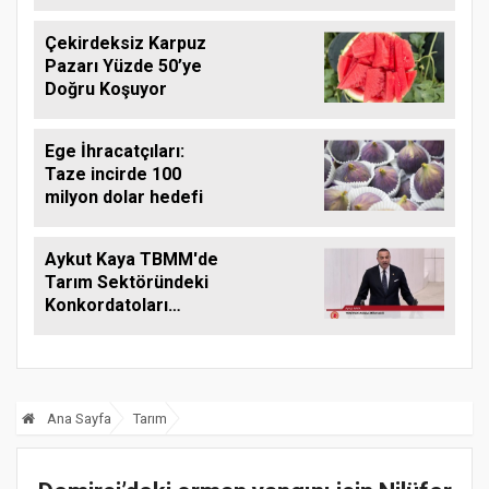
Çekirdeksiz Karpuz
Pazarı Yüzde 50’ye
Doğru Koşuyor
Ege İhracatçıları:
Taze incirde 100
milyon dolar hedefi
Aykut Kaya TBMM'de
Tarım Sektöründeki
Konkordatoları
Gündeme Taşıdı
Ana Sayfa
Tarım