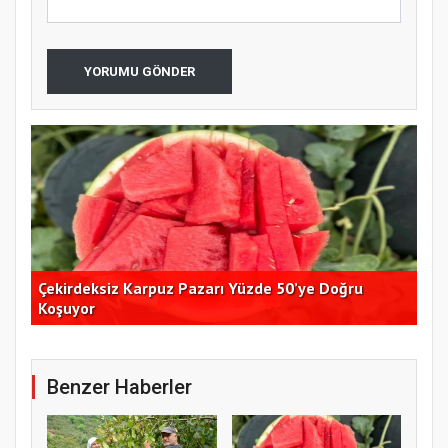
YORUMU GÖNDER
Çekirdeksiz Karpuz Pazarı Yüzde 50’ye Doğru
Ay
Koşuyor
Kon
Benzer Haberler