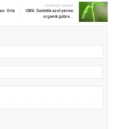
SONRAKI HABER
nı: Orta
UWA: Sentetik azot yerine
organik gübre...