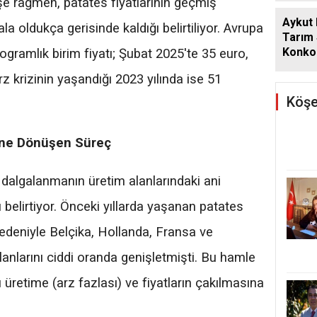
şe rağmen, patates fiyatlarının geçmiş
Aykut
ala oldukça gerisinde kaldığı belirtiliyor. Avrupa
Tarım
Konkor
ogramlık birim fiyatı; Şubat 2025'te 35 euro,
Günde
rz krizinin yaşandığı 2023 yılında ise 51
Köşe
zine Dönüşen Süreç
bu dalgalanmanın üretim alanlarındaki ani
belirtiyor. Önceki yıllarda yaşanan patates
 nedeniyle Belçika, Hollanda, Fransa ve
lanlarını ciddi oranda genişletmişti. Bu hamle
üretime (arz fazlası) ve fiyatların çakılmasına