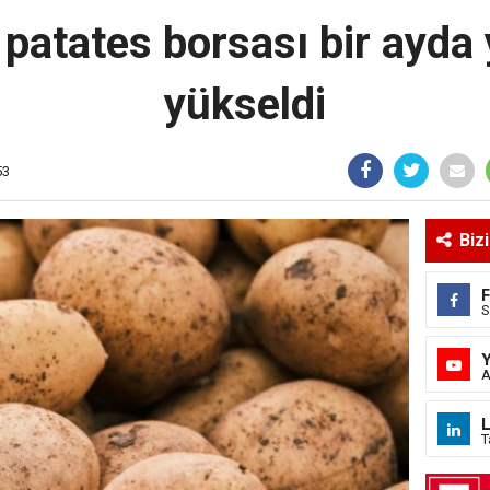
 patates borsası bir ayda
yükseldi
53
Biz
S
A
L
T