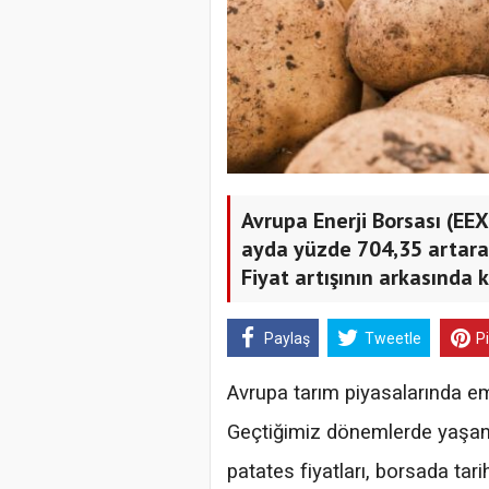
Avrupa Enerji Borsası (EEX)
ayda yüzde 704,35 artarak
Fiyat artışının arkasında k
Paylaş
Tweetle
P
Avrupa tarım piyasalarında emti
Geçtiğimiz dönemlerde yaşanan
patates fiyatları, borsada tari