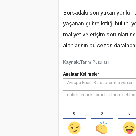
Borsadaki son yukarı yönlü h
yaşanan gübre kıtlığı bulunuyo
maliyet ve erişim sorunları n
alanlarının bu sezon daralacağı
Tarım Pusulası
Kaynak:
Anahtar Kelimeler:
Avrupa Enerji Borsası emtia verileri
gübre tedarik sorunları tarım sektör
0
0
0