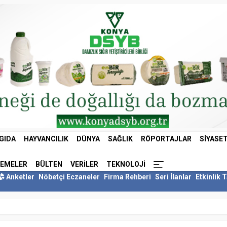
GIDA
HAYVANCILIK
DÜNYA
SAĞLIK
RÖPORTAJLAR
SIYASE
LEMELER
BÜLTEN
VERILER
TEKNOLOJI
Anketler
Nöbetçi Eczaneler
Firma Rehberi
Seri İlanlar
Etkinlik 