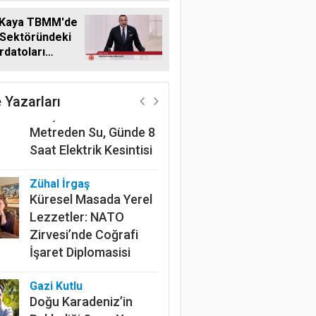
 Kaya TBMM'de
 Sektöründeki
datoları
Harun Göksel
me Taşıdı
220 Kilometrelik
Kanalın Sonundaki Acı
 Yazarları
Gerçek: Mardin'de 600
Metreden Su, Günde 8
Saat Elektrik Kesintisi
Zühal İrgaş
Küresel Masada Yerel
Lezzetler: NATO
Zirvesi’nde Coğrafi
İşaret Diplomasisi
Gazi Kutlu
Doğu Karadeniz’in