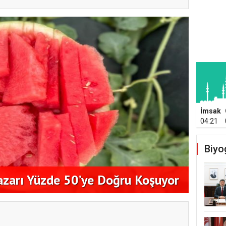
İmsak
04:21
Biyo
Aykut
azarı Yüzde 50’ye Doğru Koşuyor
Konko