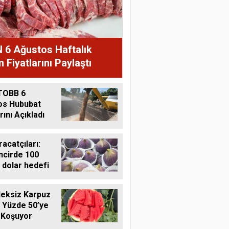
 6 Ağustos Haftalık
 Fiyatlarını Paylaştı
TOBB 6
os Hububat
rını Açıkladı
racatçıları:
ncirde 100
 dolar hedefi
eksiz Karpuz
 Yüzde 50’ye
 Koşuyor