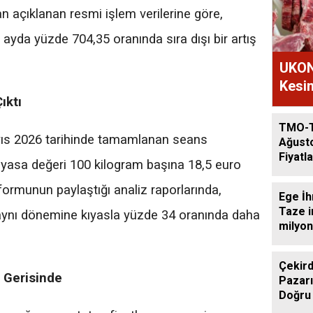
n açıklanan resmi işlem verilerine göre,
 ayda yüzde 704,35 oranında sıra dışı bir artış
UKON
Kesim
ıktı
TMO-
ıs 2026 tarihinde tamamlanan seans
Ağust
Fiyatla
iyasa değeri 100 kilogram başına 18,5 euro
tformunun paylaştığı analiz raporlarında,
Ege İh
Taze i
 aynı dönemine kıyasla yüzde 34 oranında daha
milyon
Çekird
a Gerisinde
Pazarı
Doğru