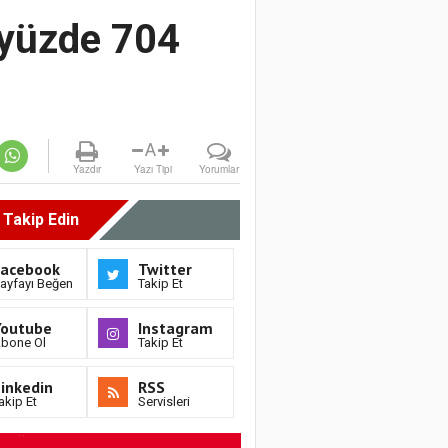
 yüzde 704
A
Yazdır
Yazı Tipi
Yorumlar
i Takip Edin
Facebook
Twitter
ayfayı Beğen
Takip Et
Youtube
Instagram
bone Ol
Takip Et
inkedin
RSS
akip Et
Servisleri