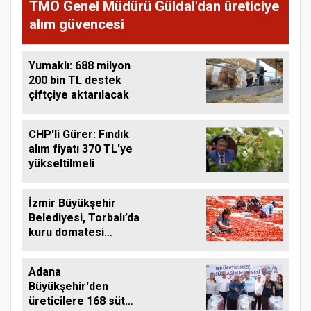
TMO Genel Müdürü Güldal'dan üreticiye
alım güvencesi
Yumaklı: 688 milyon
200 bin TL destek
çiftçiye aktarılacak
CHP'li Gürer: Fındık
alım fiyatı 370 TL'ye
yükseltilmeli
İzmir Büyükşehir
Belediyesi, Torbalı’da
kuru domatesi
destekliyor
Adana
Büyükşehir'den
üreticilere 168 süt