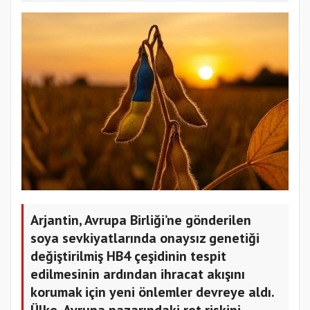
Arjantin, Avrupa Birliği’ne gönderilen
soya sevkiyatlarında onaysız genetiği
değiştirilmiş HB4 çeşidinin tespit
edilmesinin ardından ihracat akışını
korumak için yeni önlemler devreye aldı.
Ülke, Avrupa pazarındaki ret riskini