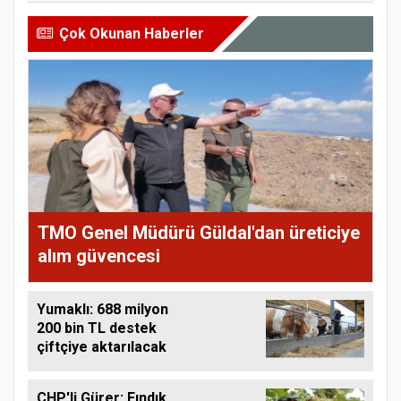
Çok Okunan Haberler
TMO Genel Müdürü Güldal'dan üreticiye
alım güvencesi
Yumaklı: 688 milyon
200 bin TL destek
çiftçiye aktarılacak
CHP'li Gürer: Fındık