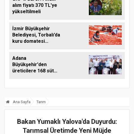
alım fiyatı 370 TL'ye
yükseltilmeli
İzmir Büyükşehir
Belediyesi, Torbalı’da
kuru domatesi
destekliyor
Adana
Büyükşehir'den
üreticilere 168 süt
sağım makinesi
Ana Sayfa
Tarım
Bakan Yumaklı Yalova'da Duyurdu:
Tarımsal Üretimde Yeni Müjde