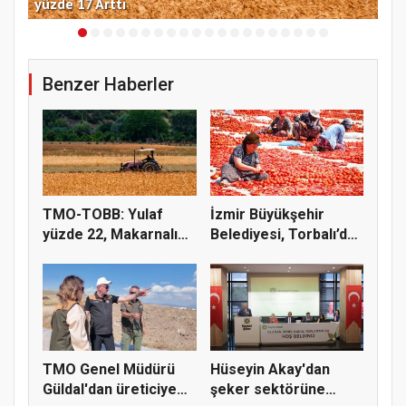
yüzde 17 Arttı
miy
Benzer Haberler
TMO-TOBB: Yulaf
İzmir Büyükşehir
yüzde 22, Makarnalık
Belediyesi, Torbalı’da
Buğday y...
kuru...
TMO Genel Müdürü
Hüseyin Akay'dan
Güldal'dan üreticiye
şeker sektörüne