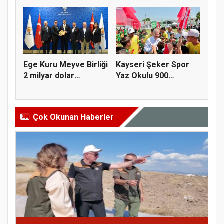
alım gü...
yapısal çözü...
Ege Kuru Meyve Birliği
Kayseri Şeker Spor
2 milyar dolar
Yaz Okulu 900
ihracat...
öğrenciyle t...
Çok Okunan Haberler