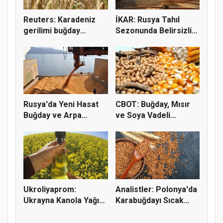
Reuters: Karadeniz
İKAR: Rusya Tahıl
gerilimi buğday
Sezonunda Belirsizlik
fiyatların...
ve Ri...
Rusya'da Yeni Hasat
CBOT: Buğday, Mısır
Buğday ve Arpa
ve Soya Vadeli
Fiyatların...
İşlemleri...
Ukroliyaprom:
Analistler: Polonya'da
Ukrayna Kanola Yağı
Karabuğdayı Sıcak
İhracatı 2,...
Hava...