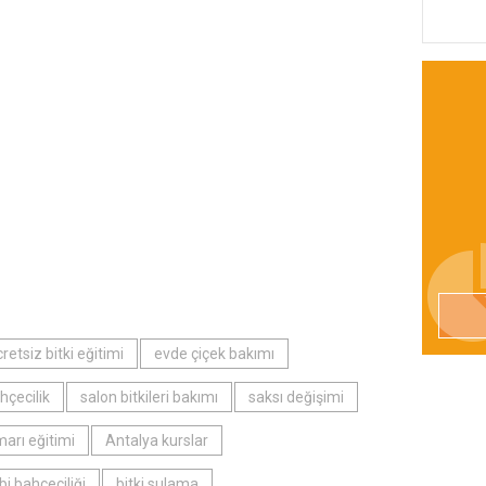
retsiz bitki eğitimi
evde çiçek bakımı
hçecilik
salon bitkileri bakımı
saksı değişimi
arı eğitimi
Antalya kurslar
bi bahçeciliği
bitki sulama