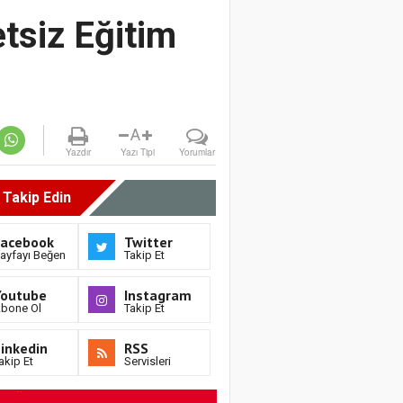
tsiz Eğitim
A
Yazdır
Yazı Tipi
Yorumlar
i Takip Edin
Facebook
Twitter
ayfayı Beğen
Takip Et
Youtube
Instagram
bone Ol
Takip Et
inkedin
RSS
akip Et
Servisleri