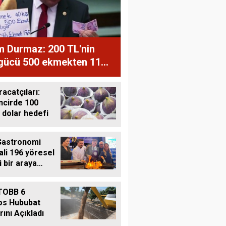
m Durmaz: 200 TL'nin
 gücü 500 ekmekten 11
ğe düştü
racatçıları:
ncirde 100
 dolar hedefi
Gastronomi
ali 196 yöresel
i bir araya
i
TOBB 6
os Hububat
rını Açıkladı
Harun Göksel