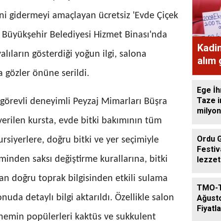
ini gidermeyi amaçlayan ücretsiz 'Evde Çiçek
su' Büyükşehir Belediyesi Hizmet Binası'nda
Kadi
yalıların gösterdiği yoğun ilgi, salona
alım
ekme
 gözler önüne serildi.
Ege İh
Taze i
 görevli deneyimli Peyzaj Mimarları Büşra
milyon
erilen kursta, evde bitki bakımının tüm
Ordu 
Kursiyerlere, doğru bitki ve yer seçimiyle
Festiv
minden saksı değiştirme kurallarına, bitki
lezzet
getird
yan doğru toprak bilgisinden etkili sulama
TMO-
uda detaylı bilgi aktarıldı. Özellikle salon
Ağust
Fiyatla
dönemin popülerleri kaktüs ve sukkulent