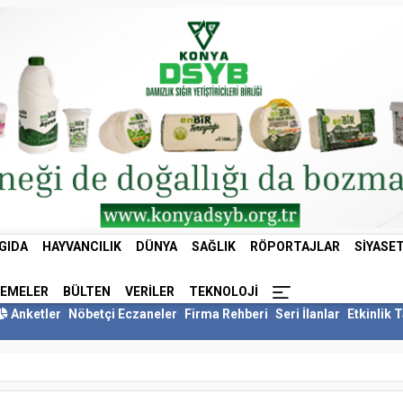
GIDA
HAYVANCILIK
DÜNYA
SAĞLIK
RÖPORTAJLAR
SIYASE
LEMELER
BÜLTEN
VERILER
TEKNOLOJI
Anketler
Nöbetçi Eczaneler
Firma Rehberi
Seri İlanlar
Etkinlik 