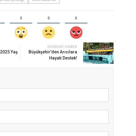
0
0
0
SONRAKI HABER
 2025 Yaş
Büyükşehir'den Arıcılara
Hayati Destek!