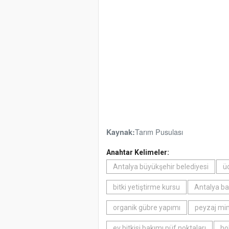
Tarım Pusulası
Kaynak:
Anahtar Kelimeler:
Antalya büyükşehir belediyesi
üc
bitki yetiştirme kursu
Antalya ba
organik gübre yapımı
peyzaj mim
ev bitkisi bakımı püf noktaları
ho