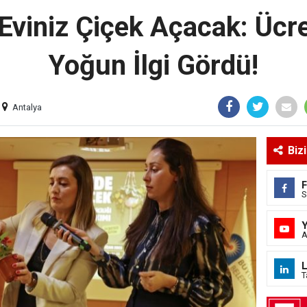
 Eviniz Çiçek Açacak: Ücre
Yoğun İlgi Gördü!
Antalya
Biz
S
A
L
T