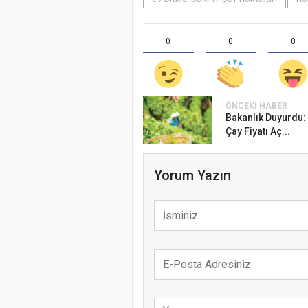
0
0
0
ÖNCEKI HABER
Bakanlık Duyurdu:
Çay Fiyatı Aç...
Yorum Yazın