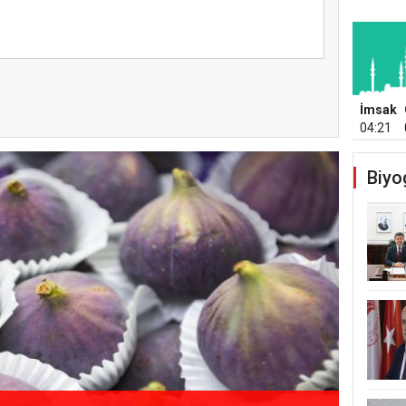
İmsak
04:21
Biyo