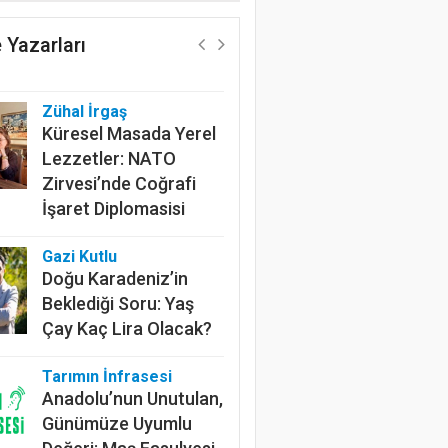
Geleceğin Pamuğu:
Doğal, İzlenebilir ve
 Yazarları
Sürdürülebilir
Zühal İrgaş
Küresel Masada Yerel
Lezzetler: NATO
Zirvesi’nde Coğrafi
İşaret Diplomasisi
Gazi Kutlu
Doğu Karadeniz’in
Beklediği Soru: Yaş
Çay Kaç Lira Olacak?
Tarımın İnfrasesi
Anadolu’nun Unutulan,
Günümüze Uyumlu