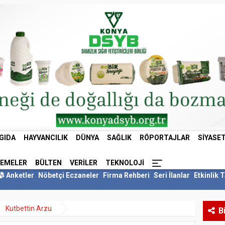
GIDA
HAYVANCILIK
DÜNYA
SAĞLIK
RÖPORTAJLAR
SIYASE
LEMELER
BÜLTEN
VERILER
TEKNOLOJI
Anketler
Nöbetçi Eczaneler
Firma Rehberi
Seri İlanlar
Etkinlik 
Kutbettin Arzu
B