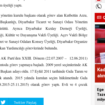
im üyeliği yaptı.
 yönetim kurulu başkanı olarak görev alan Kutbettin Arzu,
Ç
 Başkanlığı, Diyarbakır Ticaret ve Sanayi Odası Yönetim
ürüttü. Ayrıca Diyarbakır Kızılay Derneği Üyeliği,
ği, Kültür ve Dayanışma Vakfı Üyeliği. Açev Vakfı Bölge
t ve Sanayi Odaları Konsey Üyeliği, Diyarbakır Organize
kan Yardımcılığı görevlerinde bulundu.
 AK Parti’den XXIII. Dönem (22.07.2007 – 12.06.2011)
mentoda görev yapmaya başladı. 2009 yerel seçimlerinde AK
Kad
 Başkan adayı oldu. 17 Eylül 2011 tarihinde Gıda Tarım ve
alı
k atandı. 2015 yılında kurulan seçim hükümetinde Gıda
ekm
.2015-25.11.2015) olarak görev yaptı. Evli ve 4 çocuk
Ege 
Taze
mily
Twitter Paylaş