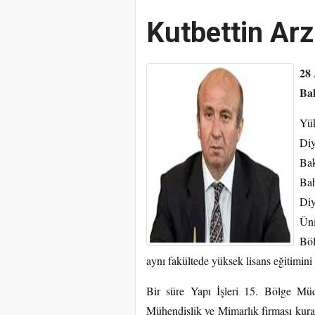
Kutbettin Ar
28 
Ba
Yü
Diy
Bak
Ba
Di
Ün
Bö
aynı fakültede yüksek lisans eğitimini
Bir süre Yapı İşleri 15. Bölge Mü
Mühendislik ve Mimarlık firması kurar