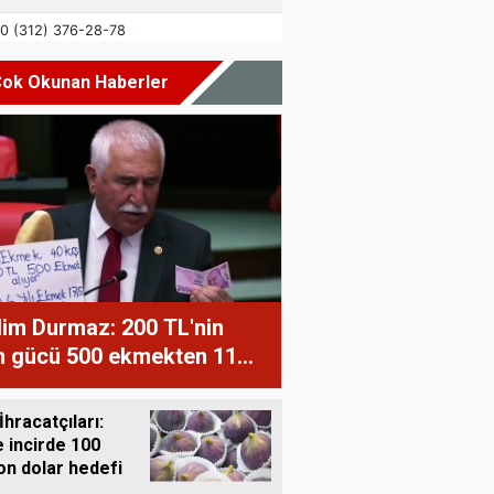
ok Okunan Haberler
im Durmaz: 200 TL'nin
m gücü 500 ekmekten 11
eğe düştü
İhracatçıları:
 incirde 100
on dolar hedefi