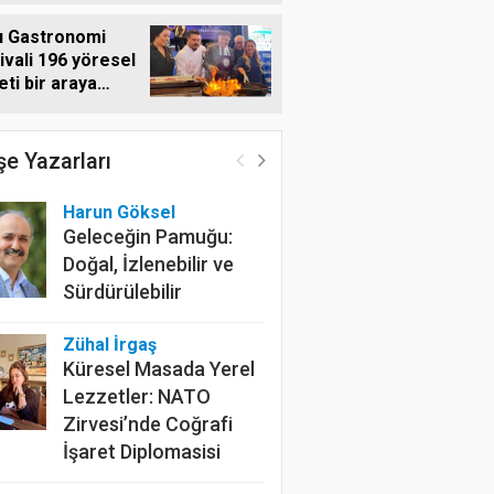
u Gastronomi
ivali 196 yöresel
eti bir araya
rdi
e Yazarları
Harun Göksel
Geleceğin Pamuğu:
Doğal, İzlenebilir ve
Sürdürülebilir
Zühal İrgaş
Küresel Masada Yerel
Lezzetler: NATO
Zirvesi’nde Coğrafi
İşaret Diplomasisi