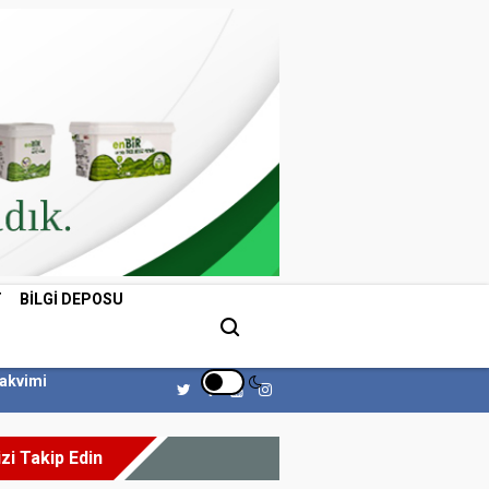
T
BILGI DEPOSU
Takvimi
izi Takip Edin