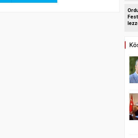
Ord
Fest
lezz
geti
Köş