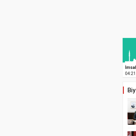
İmsa
04:21
Biy