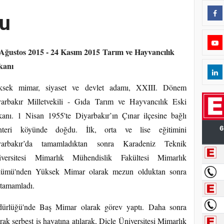
zu
Ağustos 2015 - 24 Kasım 2015 Tarım ve Hayvancılık
kanı
ksek mimar, siyaset ve devlet adamı, XXIII. Dönem
arbakır Milletvekili - Gıda Tarım ve Hayvancılık Eski
anı. 1 Nisan 1955'te Diyarbakır’ın Çınar ilçesine bağlı
hteri köyünde doğdu. İlk, orta ve lise eğitimini
yarbakır’da tamamladıktan sonra Karadeniz Teknik
iversitesi Mimarlık Mühendislik Fakültesi Mimarlık
lümü'nden Yüksek Mimar olarak mezun olduktan sonra
 tamamladı.
dürlüğü'nde Baş Mimar olarak görev yaptı. Daha sonra
ak serbest iş hayatına atılarak, Dicle Üniversitesi Mimarlık