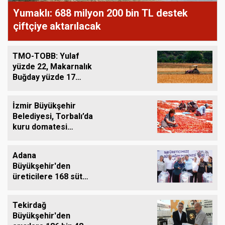
Yumaklı: 688 milyon 200 bin TL destek
çiftçiye aktarılacak
TMO-TOBB: Yulaf
yüzde 22, Makarnalık
Buğday yüzde 17
Arttı
İzmir Büyükşehir
Belediyesi, Torbalı’da
kuru domatesi
destekliyor
Adana
Büyükşehir'den
üreticilere 168 süt
sağım makinesi
Tekirdağ
Büyükşehir'den