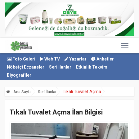
Foto Galeri
Web TV
Yazarlar
Anketler
Nöbetçi Eczaneler
Seri İlanlar
Etkinlik Takvimi
Biyografiler
Tıkalı Tuvalet Açma
Ana Sayfa
Seri İlanlar
Tıkalı Tuvalet Açma İlan Bilgisi