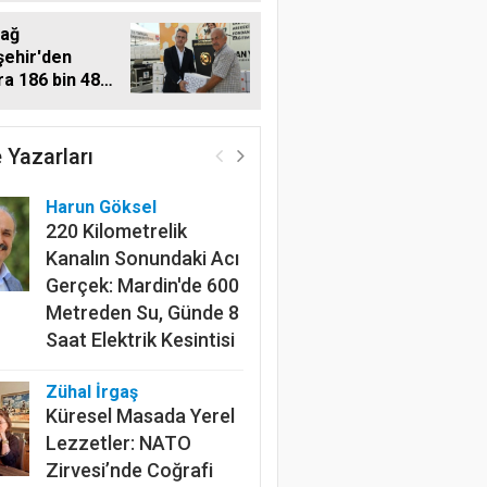
dağ
ehir'den
ara 186 bin 480
estek
Harun Göksel
220 Kilometrelik
 Yazarları
Kanalın Sonundaki Acı
Gerçek: Mardin'de 600
Metreden Su, Günde 8
Saat Elektrik Kesintisi
Zühal İrgaş
Küresel Masada Yerel
Lezzetler: NATO
Zirvesi’nde Coğrafi
İşaret Diplomasisi
Gazi Kutlu
Doğu Karadeniz’in