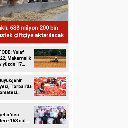
lı: 688 milyon 200 bin
stek çiftçiye aktarılacak
OBB: Yulaf
22, Makarnalık
y yüzde 17
Büyükşehir
yesi, Torbalı’da
domatesi
liyor
ehir'den
ilere 168 süt
 makinesi