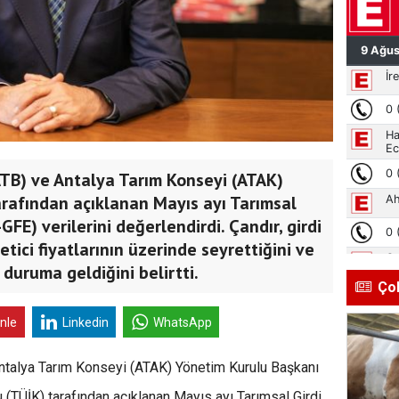
ATB) ve Antalya Tarım Konseyi (ATAK)
tarafından açıklanan Mayıs ayı Tarımsal
GFE) verilerini değerlendirdi. Çandır, girdi
etici fiyatlarının üzerinde seyrettiğini ve
 duruma geldiğini belirtti.
Ço
inle
Linkedin
WhatsApp
Antalya Tarım Konseyi (ATAK) Yönetim Kurulu Başkanı
mu (TÜİK) tarafından açıklanan Mayıs ayı Tarımsal Girdi