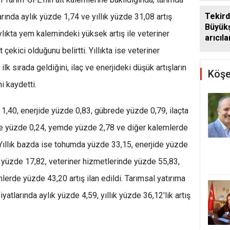
Tekir
arında aylık yüzde 1,74 ve yıllık yüzde 31,08 artış
Büyükş
ylıkta yem kalemindeki yüksek artış ile veteriner
arıcıl
kilo d
çekici olduğunu belirtti. Yıllıkta ise veteriner
lk sırada geldiğini, ilaç ve enerjideki düşük artışların
Köşe
i kaydetti.
,40, enerjide yüzde 0,83, gübrede yüzde 0,79, ilaçta
de yüzde 0,24, yemde yüzde 2,78 ve diğer kalemlerde
Yıllık bazda ise tohumda yüzde 33,15, enerjide yüzde
 yüzde 17,82, veteriner hizmetlerinde yüzde 55,83,
rde yüzde 43,20 artış ilan edildi. Tarımsal yatırıma
yatlarında aylık yüzde 4,59, yıllık yüzde 36,12'lik artış