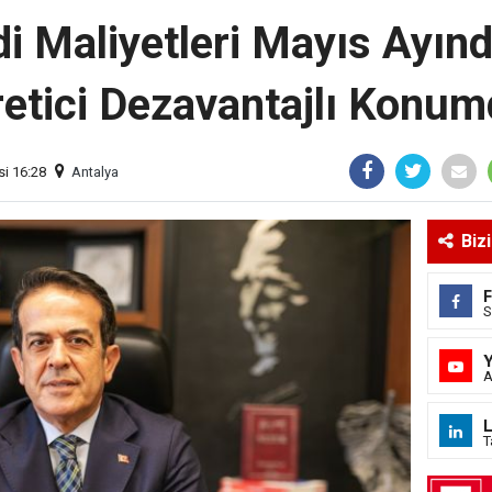
di Maliyetleri Mayıs Ayınd
etici Dezavantajlı Konu
i 16:28
Antalya
Biz
S
A
L
T