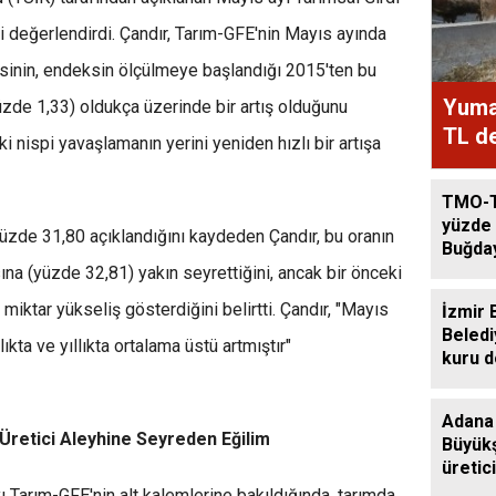
i değerlendirdi. Çandır, Tarım-GFE'nin Mayıs ayında
esinin, endeksin ölçülmeye başlandığı 2015'ten bu
Yumak
üzde 1,33) oldukça üzerinde bir artış olduğunu
TL de
i nispi yavaşlamanın yerini yeniden hızlı bir artışa
TMO-T
yüzde 
yüzde 31,80 açıklandığını kaydeden Çandır, bu oranın
Buğda
Arttı
ına (yüzde 32,81) yakın seyrettiğini, ancak bir önceki
miktar yükseliş gösterdiğini belirtti. Çandır, "Mayıs
İzmir 
Beledi
lıkta ve yıllıkta ortalama üstü artmıştır"
kuru 
destek
Adana
 Üretici Aleyhine Seyreden Eğilim
Büyükş
üretic
sağım
ı Tarım-GFE'nin alt kalemlerine bakıldığında, tarımda