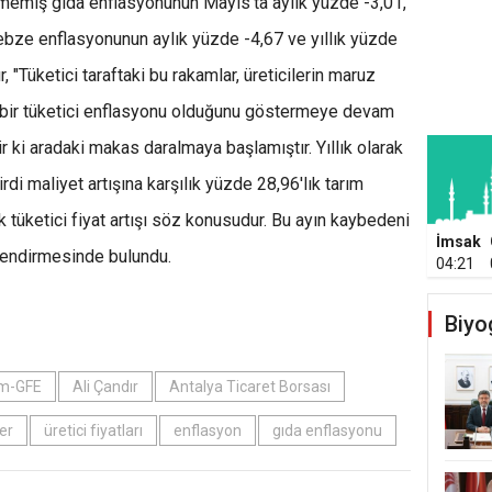
lenmemiş gıda enflasyonunun Mayıs'ta aylık yüzde -3,01,
ebze enflasyonunun aylık yüzde -4,67 ve yıllık yüzde
r, "Tüketici taraftaki bu rakamlar, üreticilerin maruz
e bir tüketici enflasyonu olduğunu göstermeye devam
 ki aradaki makas daralmaya başlamıştır. Yıllık olarak
di maliyet artışına karşılık yüzde 28,96'lık tarım
lik tüketici fiyat artışı söz konusudur. Bu ayın kaybedeni
İmsak
rlendirmesinde bulundu.
04:21
Biyo
ım-GFE
Ali Çandır
Antalya Ticaret Borsası
er
üretici fiyatları
enflasyon
gıda enflasyonu