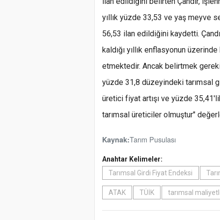
ilan edildiğini belirten Çandır, iş
yıllık yüzde 33,53 ve yaş meyve s
56,53 ilan edildiğini kaydetti. Çandı
kaldığı yıllık enflasyonun üzerind
etmektedir. Ancak belirtmek gerekir
yüzde 31,8 düzeyindeki tarımsal gir
üretici fiyat artışı ve yüzde 35,41'
tarımsal üreticiler olmuştur" değe
Tarım Pusulası
Kaynak:
Anahtar Kelimeler:
Tarımsal Girdi Fiyat Endeksi
Tar
ATAK
TÜİK
tarımsal maliyetl