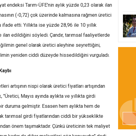
fiyat endeksi Tarım-ÜFE'nin aylık yüzde 0,23 olarak ilan
amasının (-0,72) çok üzerinde kalmasına rağmen üretici
ifade etti. Yıllıkta ise yüzde 28,96 ile 10 yıllık
ilan edildiğini söyledi. Çandır, tarımsal faaliyetlerde
eğilimin genel olarak üretici aleyhine seyrettiğini,
imin yeniden ciddi düzeyde hissedildiğini vurguladı.
 Kaybı
tleri artışının nispi olarak üretici fiyatları artışından
"Üretici, Mayıs ayında aylıkta ve yıllıkta girdi
 bir duruma gelmiştir. Esasen hem aylıkta hem de
arak tarımsal girdi fiyatlarından ciddi bir yükseklikte
ından önem taşımaktadır. Çünkü üreticinin tek maliyet