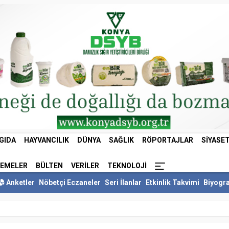
GIDA
HAYVANCILIK
DÜNYA
SAĞLIK
RÖPORTAJLAR
SIYASE
LEMELER
BÜLTEN
VERILER
TEKNOLOJI
Anketler
Nöbetçi Eczaneler
Seri İlanlar
Etkinlik Takvimi
Biyogra