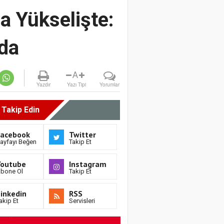
a Yükselişte:
mda
A
Yazdır
Yazı Tipi
Yorumlar
i Takip Edin
Facebook
Twitter
ayfayı Beğen
Takip Et
Youtube
Instagram
bone Ol
Takip Et
inkedin
RSS
akip Et
Servisleri