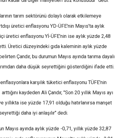
onun kadar da diğer maliyetleri söz konusudur" dedi.
nlarının tarım sektörünü dolaylı olarak etkilemeye
tdışı üretici enflasyonu YD-ÜFE'nin Mayıs'ta aylık
içi üretici enflasyonu Yİ-ÜFE'nin ise aylık yüzde 2,48
detti. Üretici düzeyindeki gıda kaleminin aylık yüzde
ı belirten Çandır, bu durumun Mayıs ayında tarıma dayalı
rımdan daha düşük seyrettiğini gösterdiğini ifade etti.
enflasyonlara karşılık tüketici enflasyonu TÜFE'nin
 arttığını kaydeden Ali Çandır, "Son 20 yıllık Mayıs ayı
ve yıllıkta ise yüzde 17,91 olduğu hatırlanırsa manşet
yrettiği daha iyi anlaşılır" dedi.
un Mayıs ayında aylık yüzde -0,71, yıllık yüzde 32,87