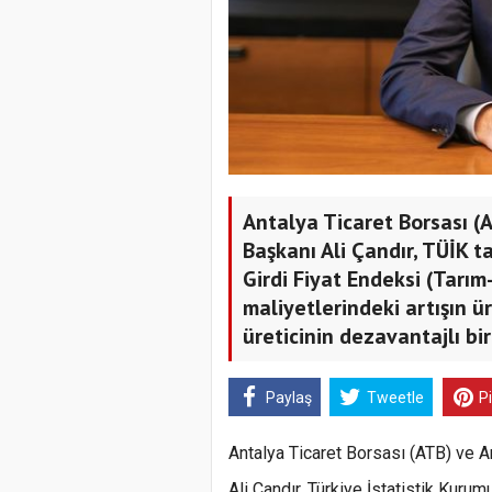
Antalya Ticaret Borsası (
Başkanı Ali Çandır, TÜİK 
Girdi Fiyat Endeksi (Tarım-
maliyetlerindeki artışın ür
üreticinin dezavantajlı bir
Paylaş
Tweetle
P
Antalya Ticaret Borsası (ATB) ve 
Ali Çandır, Türkiye İstatistik Kuru