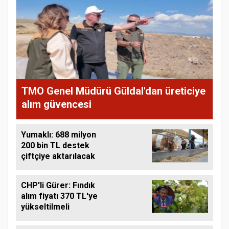
TMO Genel Müdürü Güldal'dan üreticiye
alım güvencesi
Yumaklı: 688 milyon
200 bin TL destek
çiftçiye aktarılacak
CHP'li Gürer: Fındık
alım fiyatı 370 TL'ye
yükseltilmeli