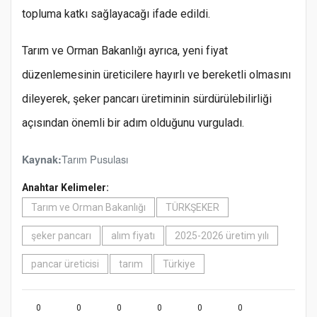
topluma katkı sağlayacağı ifade edildi.
Tarım ve Orman Bakanlığı ayrıca, yeni fiyat
düzenlemesinin üreticilere hayırlı ve bereketli olmasını
dileyerek, şeker pancarı üretiminin sürdürülebilirliği
açısından önemli bir adım olduğunu vurguladı.
Tarım Pusulası
Kaynak:
Anahtar Kelimeler:
Tarım ve Orman Bakanlığı
TÜRKŞEKER
şeker pancarı
alım fiyatı
2025-2026 üretim yılı
pancar üreticisi
tarım
Türkiye
0
0
0
0
0
0