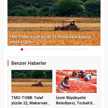
TMO-TOBB: Yulaf yüzde 22, Makarnalık Buğday
İng
yüzde 17 Arttı
miy
Benzer Haberler
TMO-TOBB: Yulaf
İzmir Büyükşehir
yüzde 22, Makarnalık
Belediyesi, Torbalı’da