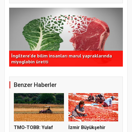
İngiltere’de bilim insanları marul yapraklarında
İzm
miyoglobin üretti
dom
Benzer Haberler
TMO-TOBB: Yulaf
İzmir Büyükşehir