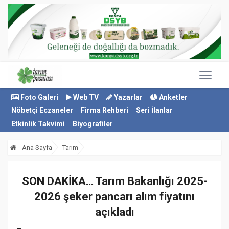
Foto Galeri
Web TV
Yazarlar
Anketler
Nöbetçi Eczaneler
Firma Rehberi
Seri İlanlar
Etkinlik Takvimi
Biyografiler
Ana Sayfa
Tarım
SON DAKİKA… Tarım Bakanlığı 2025-
2026 şeker pancarı alım fiyatını
açıkladı