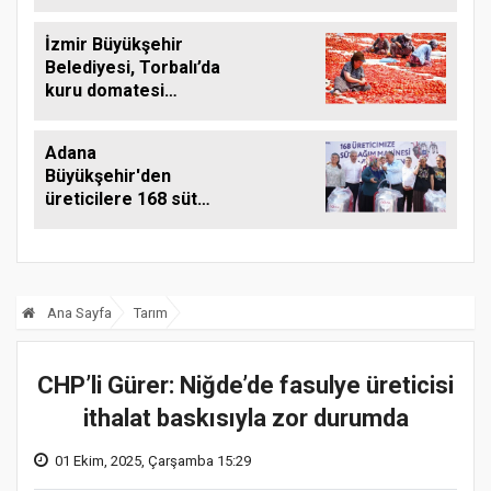
İzmir Büyükşehir
Belediyesi, Torbalı’da
kuru domatesi
destekliyor
Adana
Büyükşehir'den
üreticilere 168 süt
sağım makinesi
Ana Sayfa
Tarım
CHP’li Gürer: Niğde’de fasulye üreticisi
ithalat baskısıyla zor durumda
01 Ekim, 2025, Çarşamba 15:29