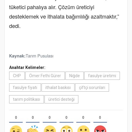
tüketici pahalıya alır. Çözüm üreticiyi
desteklemek ve ithalata bağımlılığı azaltmaktır,”
dedi.
Tarım Pusulası
Kaynak:
Anahtar Kelimeler:
CHP
Ömer Fethi Gürer
Niğde
fasulye üretimi
fasulye fiyatı
ithalat baskısı
çiftçi sorunları
tarım politikası
üretici desteği
0
0
0
0
0
0