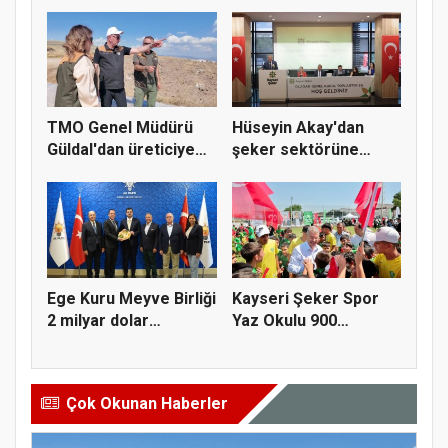
Buğday y...
kuru...
TMO Genel Müdürü
Hüseyin Akay'dan
Güldal'dan üreticiye
şeker sektörüne
alım gü...
yapısal çözü...
Ege Kuru Meyve Birliği
Kayseri Şeker Spor
2 milyar dolar
Yaz Okulu 900
ihracat...
öğrenciyle t...
Çok Okunan Haberler