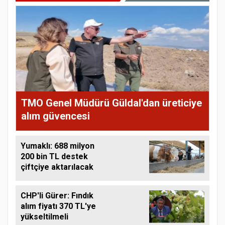
TMO Genel Müdürü Güldal'dan üreticiye
alım güvencesi
Yumaklı: 688 milyon
200 bin TL destek
çiftçiye aktarılacak
CHP'li Gürer: Fındık
alım fiyatı 370 TL'ye
yükseltilmeli