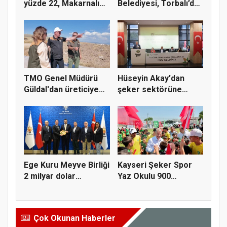
yüzde 22, Makarnalık
Belediyesi, Torbalı’da
Buğday y...
kuru...
TMO Genel Müdürü
Hüseyin Akay'dan
Güldal'dan üreticiye
şeker sektörüne
alım gü...
yapısal çözü...
Ege Kuru Meyve Birliği
Kayseri Şeker Spor
2 milyar dolar
Yaz Okulu 900
ihracat...
öğrenciyle t...
Çok Okunan Haberler