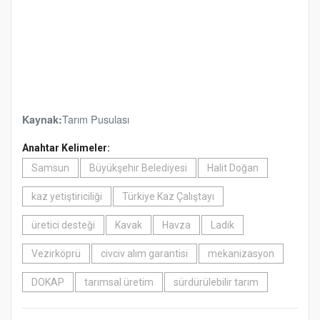
Tarım Pusulası
Kaynak:
Anahtar Kelimeler:
Samsun
Büyükşehir Belediyesi
Halit Doğan
kaz yetiştiriciliği
Türkiye Kaz Çalıştayı
üretici desteği
Kavak
Havza
Ladik
Vezirköprü
civciv alım garantisi
mekanizasyon
DOKAP
tarımsal üretim
sürdürülebilir tarım