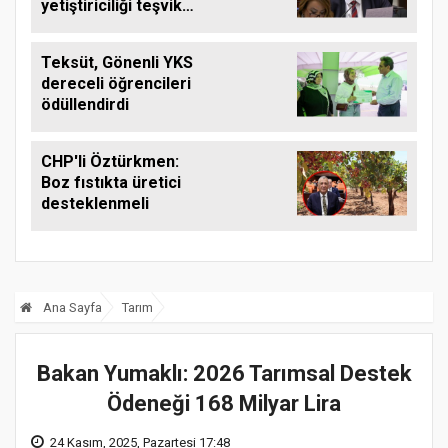
yetiştiriciliği teşvik
edilmeli
Teksüt, Gönenli YKS
dereceli öğrencileri
ödüllendirdi
CHP'li Öztürkmen:
Boz fıstıkta üretici
desteklenmeli
Ana Sayfa
Tarım
Bakan Yumaklı: 2026 Tarımsal Destek
Ödeneği 168 Milyar Lira
24 Kasım, 2025, Pazartesi 17:48