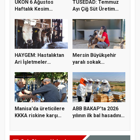
UKON 6 Ağustos
TÜSEDAD: Temmuz
Haftalık Kesim
Ayı Çiğ Süt Üretim
Fiyatlarını Pay...
Maliyeti 2...
HAYGEM: Hastalıktan
Mersin Büyükşehir
Ari İşletmeler
yaralı sokak
Üreticiye...
hayvanlarını y...
Manisa'da üreticilere
ABB BAKAP'ta 2026
KKKA riskine karşı
yılının ilk bal hasadını
para...
ge...