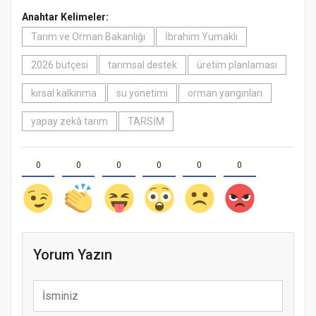
Anahtar Kelimeler:
Tarım ve Orman Bakanlığı
İbrahim Yumaklı
2026 bütçesi
tarımsal destek
üretim planlaması
kırsal kalkınma
su yönetimi
orman yangınları
yapay zekâ tarım
TARSİM
0
0
0
0
0
0
Yorum Yazın