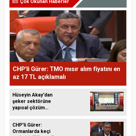
Çok Okunan Haberler
CHP'li Gürer: TMO mısır alım fiyatını en
az 17 TL açıklamalı
Hüseyin Akay'dan
şeker sektörüne
yapısal çözüm
çağrısı
CHP'li Gürer:
Ormanlarda keçi