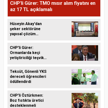
CHP'li Gürer: TMO mısır alım fiyatını en
az 17 TL açıklamalı
Hüseyin Akay'dan
şeker sektörüne
yapısal çözüm
çağrısı
CHP'li Gürer:
Ormanlarda keçi
yetiştiriciliği teşvik
edilmeli
Teksüt, Gönenli YKS
dereceli öğrencileri
ödüllendirdi
CHP'li Öztürkmen:
Boz fıstıkta üretici
desteklenmeli