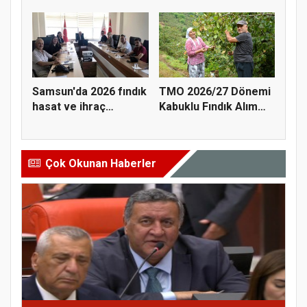
öğrenciyle t...
ta...
Samsun'da 2026 fındık
TMO 2026/27 Dönemi
hasat ve ihraç
Kabuklu Fındık Alım
tarihler...
Fiyatl...
Çok Okunan Haberler