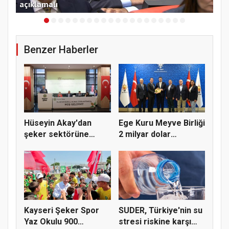
açıklamalı
çağ
Benzer Haberler
Hüseyin Akay'dan
Ege Kuru Meyve Birliği
şeker sektörüne
2 milyar dolar
yapısal çözü...
ihracat...
Kayseri Şeker Spor
SUDER, Türkiye'nin su
Yaz Okulu 900
stresi riskine karşı