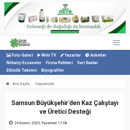
Foto Galeri
Web TV
Yazarlar
Anketler
Nöbetçi Eczaneler
Firma Rehberi
Seri İlanlar
Etkinlik Takvimi
Biyografiler
Ana Sayfa
Hayvancılık
Samsun Büyükşehir’den Kaz Çalıştayı
ve Üretici Desteği
24 Kasım, 2025, Pazartesi 17:38