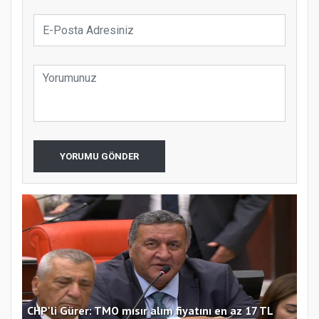
YORUMU GÖNDER
ten
CHP'li Gürer: TMO mısır alım fiyatını en az 17 TL
Hüs